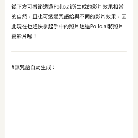
架
從下方可看節透過Pollo.ai所生成的影片效果相當
設
的自然，且也可透過咒語給與不同的影片效果，因
此現在也趕快拿起手中的照片透過Pollo.ai將照片
主
機
變影片囉！
與
網
域
#無咒語自動生成：
S
E
O
工
具
免
費