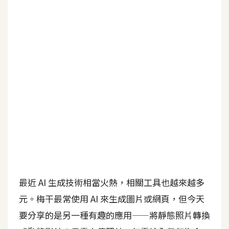
G
e
m
i
n
i
A
I
生
成
圖
片
最近 AI 生成技術相當火熱，相關工具也越來越多
元。梅干最常使用 AI 來生成圖片或網頁，但今天
影
要分享的是另一種有趣的應用——將靜態照片轉換
片