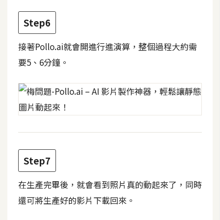
d
P
r
Step6
e
s
s
接著Pollo.ai就會開進行進演算，整個過程大約需
要5、6分鐘。
安
裝
與
設
定
外
Step7
掛
實
在生產完畢後，就會看到照片真的動起來了，同時
作
還可將生產好的影片下載回來。
電
商