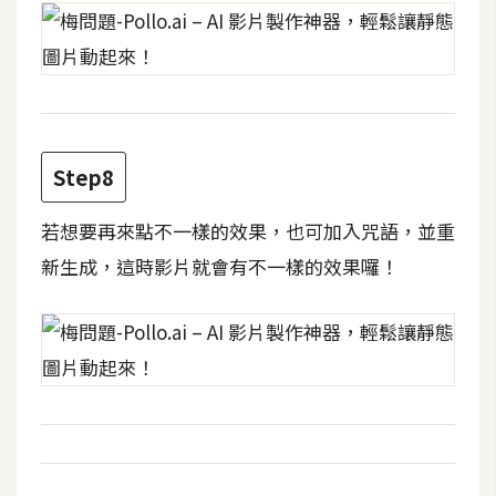
W
o
o
C
o
Step8
m
m
若想要再來點不一樣的效果，也可加入咒語，並重
e
r
新生成，這時影片就會有不一樣的效果囉！
c
e
金
流
物
流