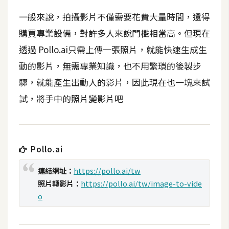
b
e
一般來說，拍攝影片不僅需要花費大量時間，還得
購買專業設備，對許多人來說門檻相當高。但現在
P
透過 Pollo.ai只需上傳一張照片，就能快速生成生
h
動的影片，無需專業知識，也不用繁瑣的後製步
o
t
驟，就能產生出動人的影片，因此現在也一塊來試
o
試，將手中的照片變影片吧
s
h
o
p
Pollo.ai
連結網址：
https://pollo.ai/tw
I
照片轉影片：
https://pollo.ai/tw/image-to-vide
l
o
l
u
s