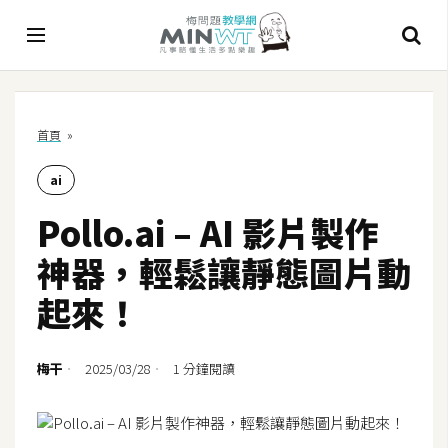
A
首頁
»
I
ai
A
I
Pollo.ai – AI 影片製作
工
具
神器，輕鬆讓靜態圖片動
C
起來！
h
a
t
梅干
2025/03/28
1 分鐘閱讀
G
P
T