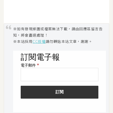
o
c
k
e
r
※如有發現掉圖或檔案無法下載，請由回應區留言告
知，將會盡速處理！
※本站採用
CC授權
請勿轉貼本站文章，謝謝。
伺
服
器
設
定
資
源
免
費
圖