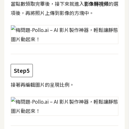
費
當點數領取完畢後，接下來就進入
影像轉視頻
的選
圖
項後，再將照片上傳到影像的方塊中。
庫
免
費
字
型
Step5
網
接著再編輯圖片的呈現比例。
站
架
設
W
o
r