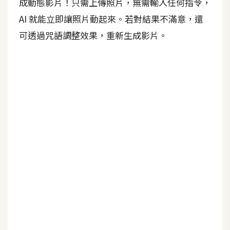
成動態影片！只需上傳照片，無需輸入任何指令，
A
AI 就能立即讓照片動起來。若對結果不滿意，還
I
應
可透過咒語調整效果，重新生成影片。
用
設
計
網
站
影
像
A
d
o