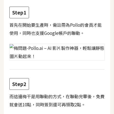
t
r
Step1
a
t
首先在開始要生產時，需註冊為Pollo的會員才能
o
使用，同時也支援Google帳戶的聯動。
r
去
背
與
合
成
Step2
攝
影
而這邊梅干是用聯動的方式，在聯動完畢後，免費
就會送10點，同時簽到還可再領取2點。
商
品