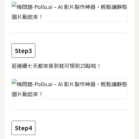
攝
影
手
機
攝
Step3
影
若連續七天都來簽到就可領到25點啦！
器
材
操
控
資
源
Step4
免