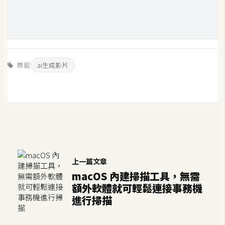
示
免
費
版
標籤
ai生成影片
型
M
A
C
上一篇文章
macOS 內建掃描工具，無需
開
額外軟體就可輕鬆連接事務機
箱
進行掃描
梅