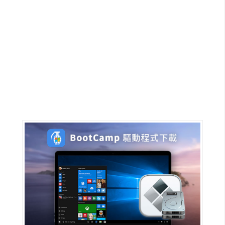
G
e
m
i
n
i
A
I
生
成
圖
片
影
片