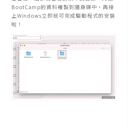
空
BootCamp的資料複製到隨身碟中，再接
間
上Windows立即就可完成驅動程式的安裝
啦！
網
頁
設
計
前
端
H
T
M
L
/
C