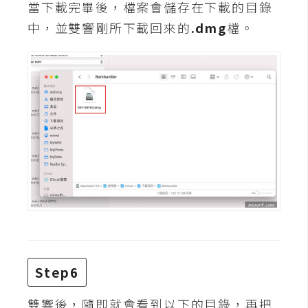
當下載完畢後，檔案會儲存在下載的目錄
架
設
中，並雙響剛所下載回來的
.dmg
檔。
主
機
與
網
域
S
E
O
工
具
Step6
免
費
雙響後，隨即就會看到以下的目錄，再把