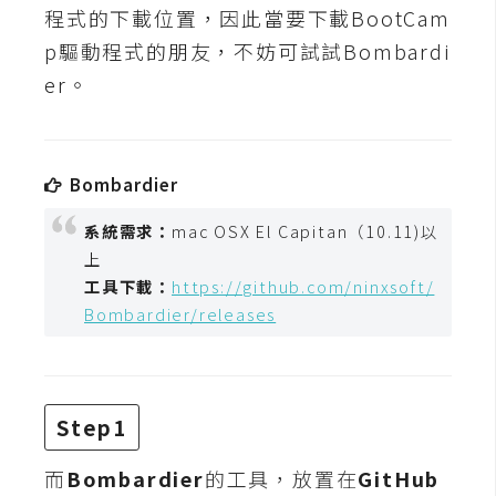
t
程式的下載位置，因此當要下載BootCam
r
p驅動程式的朋友，不妨可試試Bombardi
a
er。
t
o
r
Bombardier
去
系統需求：
mac OSX El Capitan（10.11)以
背
上
與
工具下載：
https://github.com/ninxsoft/
合
Bombardier/releases
成
攝
影
Step1
商
而
Bombardier
的工具，放置在
GitHub
品