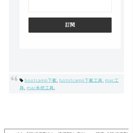
U
X
R
W
D
網
頁
後
端
bootcamp下載
,
bototcamp下載工具
,
mac工
具
,
mac系統工具
,
P
H
P
D