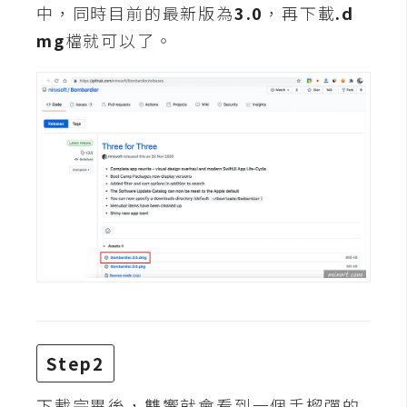
攝
中，同時目前的最新版為
3.0
，再下載
.d
影
mg
檔就可以了。
手
機
攝
影
器
材
操
控
資
源
Step2
免
下載完畢後，雙響就會看到一個手榴彈的