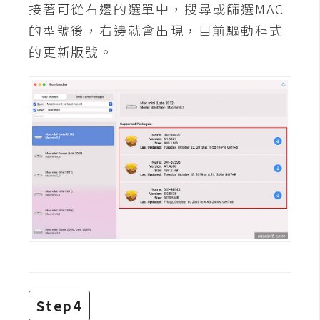
d
接著可從右邊的選單中，搜尋或篩選MAC
P
r
的型號後，右邊就會出現，目前驅動程式
e
s
的更新版號。
s
安
裝
與
設
定
外
掛
實
作
電
Step4
商