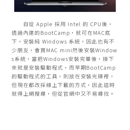
A
I
應
自從 Apple 採用 Intel 的 CPU後，
用
透過內建的BootCamp，就可在MAC底
設
下，安裝純 Windows 系統，因此也有不
計
少朋友，會買MAC mini然後安裝Window
s系統，當把Windows安裝完畢後，接下
網
來就是安裝驅動程式，而早期BootCamp
站
的驅動程式的工具，則放在安裝光碟裡，
但現在都改採線上下載的方式，因此這時
就得上網搜尋，但從官網中又不易尋找。
影
像
A
d
o