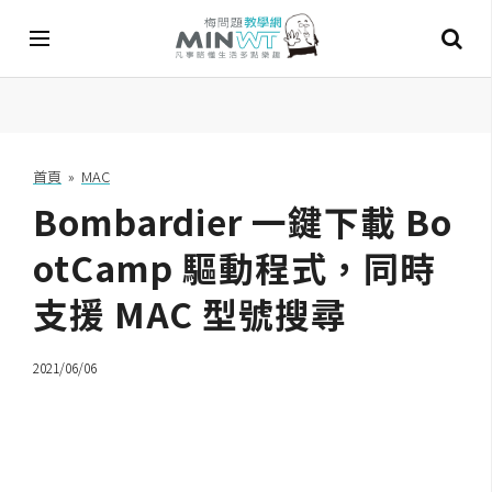
A
I
首頁
»
MAC
Bombardier 一鍵下載 Bo
A
I
工
otCamp 驅動程式，同時
具
支援 MAC 型號搜尋
C
h
2021/06/06
a
t
G
P
T