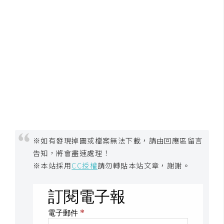
S
S
J
a
v
a
S
c
r
i
※如有發現掉圖或檔案無法下載，請由回應區留言
p
告知，將會盡速處理！
t
※本站採用
CC授權
請勿轉貼本站文章，謝謝。
U
I
/