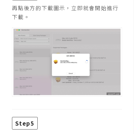
再點後方的下載圖示，立即就會開始進行
W
下載。
o
o
C
o
m
m
e
r
c
e
金
流
物
Step5
流