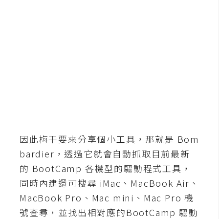
b
e
P
h
o
t
o
s
h
o
p
因此梅干要來分享個小工具，那就是 Bom
bardier，透過它就會自動抓取目前最新
I
的 BootCamp 各機型的驅動程式工具，
l
同時內建還可搜尋 iMac、MacBook Air、
l
MacBook Pro、Mac mini、Mac Pro 機
u
號查尋，並找出相對應的BootCamp 驅動
s