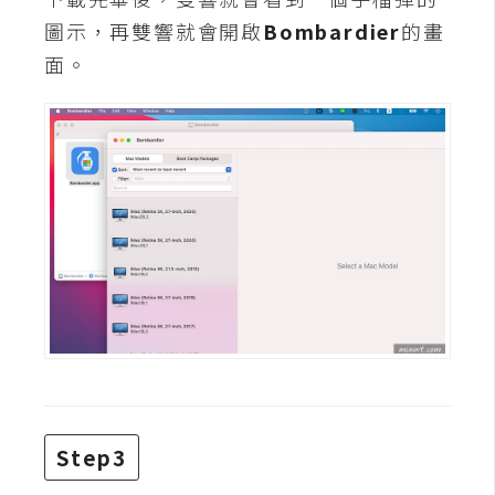
費
圖示，再雙響就會開啟
Bombardier
的畫
圖
庫
面。
免
費
字
型
網
站
架
設
W
Step3
o
r