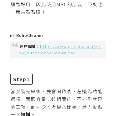
t
簡易好用，因此使用MAC的朋友，不妨也
r
一塊來看看囉！
a
t
o
r
BuhoCleaner
連結網址：
https://www.drbuho.com/zh-
去
tw/buhocleaner/download
背
與
合
成
Step1
攝
當安裝完畢後，雙響開啟後，左邊為功能
影
選項，而跟容量比較相關的，不外乎就是
商
前三項，而先從垃圾檔案開始，進入後點
品
一下
掃描
。