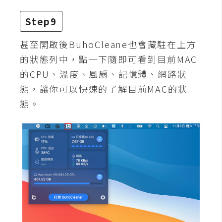
o
c
Step9
k
e
甚至開啟後BuhoCleane也會藏駐在上方
r
的狀態列中，點一下隨即可看到目前MAC
的CPU、溫度、風扇、記憶體、網路狀
態，讓你可以快速的了解目前MAC的狀
伺
服
態。
器
設
定
資
源
免
費
圖