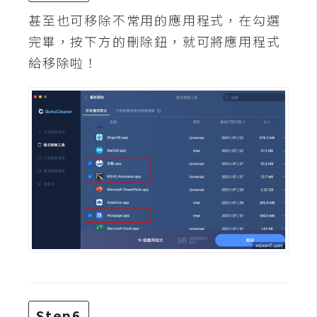
架
甚至也可移除不常用的應用程式，在勾選
設
完畢，按下方的刪除鈕，就可將應用程式
主
給移除啦！
機
與
網
域
S
E
O
工
具
免
費
Step6