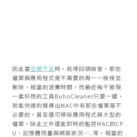
b
e
P
h
o
t
o
s
因此當
空間不足
時，就得回頭檢查，那些
h
o
檔案與應用程式是不需要的再一一檢視並
p
刪除，相當的浪費時間，而最近梅干發現
一套好用的工具BuhoCleaner只要一鍵，
I
就能快速的搜尋出MAC中有那些檔案是不
l
必要的，甚至還可移除應用程式與大型的
l
檔案，除此之外還能即時的監控MAC的CP
u
U、記憶體用量與網路狀況…..等，相當的
s