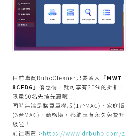
開
發
熱
門
文
章
目前購買BuhoCleaner只要輸入「
MWT
全
8CFD6
」優惠碼，就可享有20%的折扣，
站
限量50名先搶先贏囉！
導
同時無論是購買單機版(1台MAC)、家庭版
覽
(3台MAC)、商務版，都能享有永久免費升
級啦！
合
前往購買->
https://www.drbuho.com/z