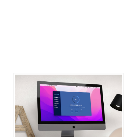
G
e
m
i
n
i
A
I
生
成
圖
片
影
片