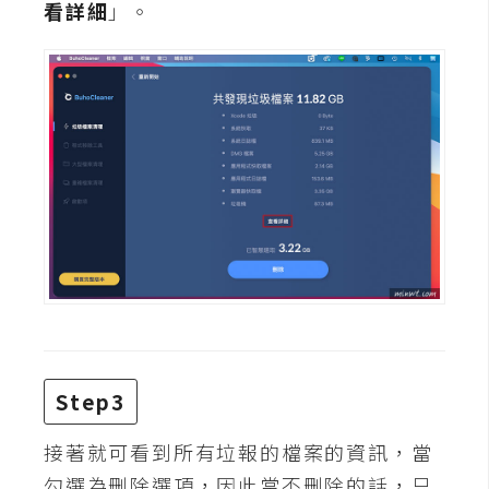
費
看詳細
」。
圖
庫
免
費
字
型
網
站
架
設
Step3
W
接著就可看到所有垃報的檔案的資訊，當
o
r
勾選為刪除選項，因此當不刪除的話，只