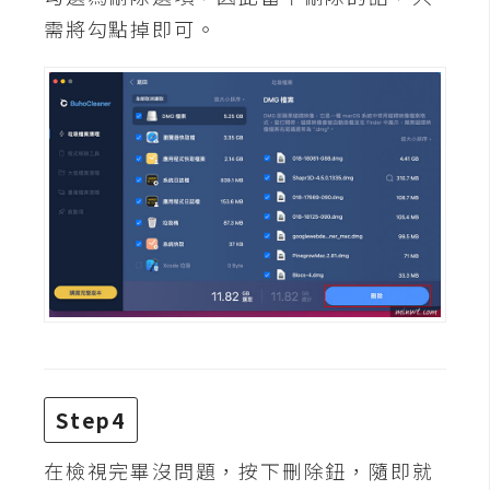
d
P
需將勾點掉即可。
r
e
s
s
安
裝
與
設
定
外
掛
實
作
Step4
電
在檢視完畢沒問題，按下刪除鈕，隨即就
商