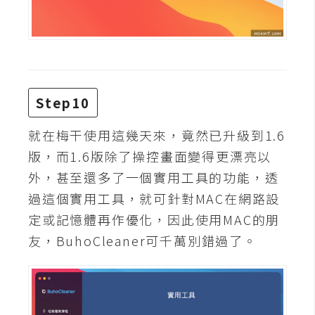
示
免
費
版
Step10
型
就在梅干使用這幾天來，竟然已升級到1.6
版，而1.6版除了操控畫面變得更漂亮以
M
外，甚至還多了一個實用工具的功能，透
A
過這個實用工具，就可針對MAC在網路設
C
定或記憶體再作優化，因此使用MAC的朋
友，BuhoCleaner可千萬別錯過了。
開
箱
梅