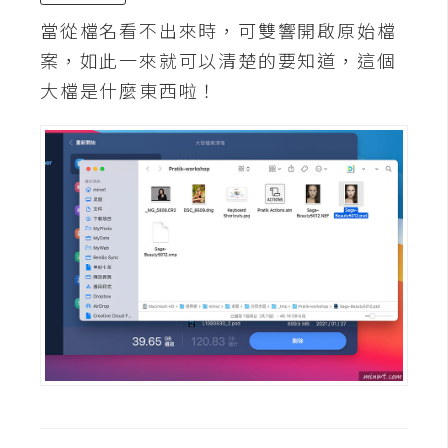
S
當從檔名看不出來時，可雙響開啟原始檔
S
案，如此一來就可以清楚的要知道，這個
大檔是什麼東西啦！
J
a
v
a
S
c
r
i
p
t
U
I
/