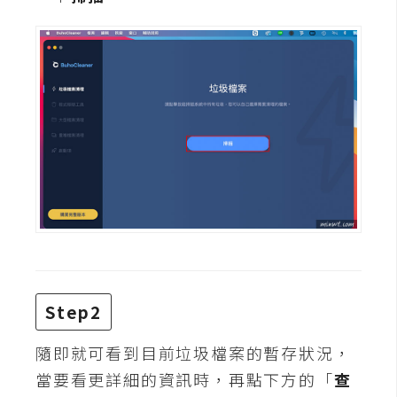
攝
影
手
機
攝
影
器
材
操
控
Step2
資
源
隨即就可看到目前垃圾檔案的暫存狀況，
免
當要看更詳細的資訊時，再點下方的「
查