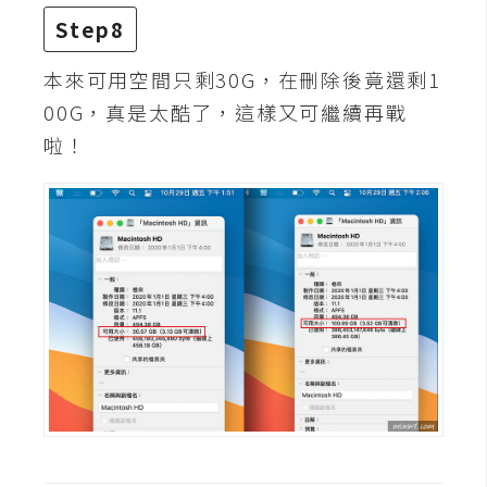
U
Step8
X
本來可用空間只剩30G，在刪除後竟還剩1
00G，真是太酷了，這樣又可繼續再戰
R
啦！
W
D
網
頁
後
端
P
H
P
D