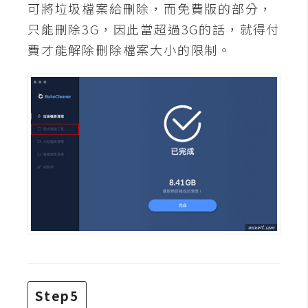
可將垃圾檔案給刪除，而免費版的部分，
W
只能刪除3G，因此當超過3G的話，就得付
o
費才能解除刪除檔案大小的限制。
o
C
o
m
m
e
r
c
e
金
流
物
流
Step5