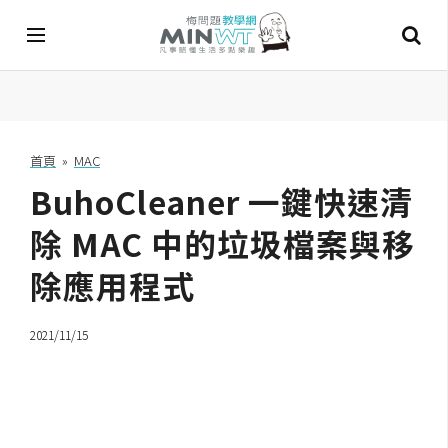
A
I
首頁
»
MAC
BuhoCleaner 一鍵快速清
A
I
工
除 MAC 中的垃圾檔案與移
具
除應用程式
C
h
2021/11/15
a
t
G
P
T