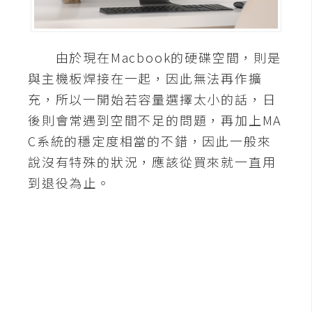
A
I
應
由於現在Macbook的硬碟空間，則是
用
與主機板焊接在一起，因此無法再作擴
設
充，所以一開始若容量選擇太小的話，日
計
後則會常遇到空間不足的問題，再加上MA
C系統的穩定度相當的不錯，因此一般來
網
說沒有特殊的狀況，應該從買來就一直用
站
到退役為止。
影
像
A
d
o