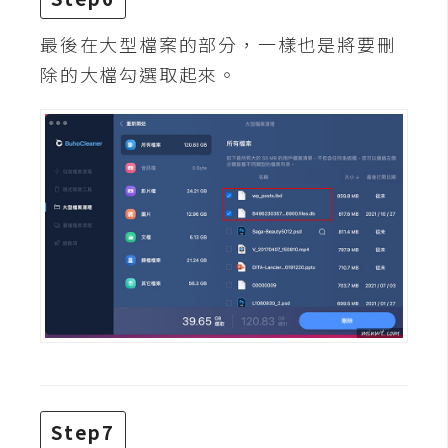
空
間
最後在大型檔案的部分，一樣也是將要刪
除的大檔勾選取起來。
網
頁
設
計
前
端
H
T
M
L
/
Step7
C