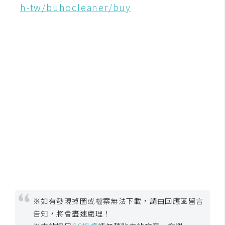
作
h-tw/buhocleaner/buy
提
案
※如有發現掉圖或檔案無法下載，請由回應區留言
告知，將會盡速處理！