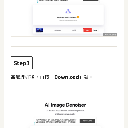
費
圖
庫
免
費
字
型
Step3
網
當處理好後，再按「
Download
」鈕。
站
架
設
W
o
r