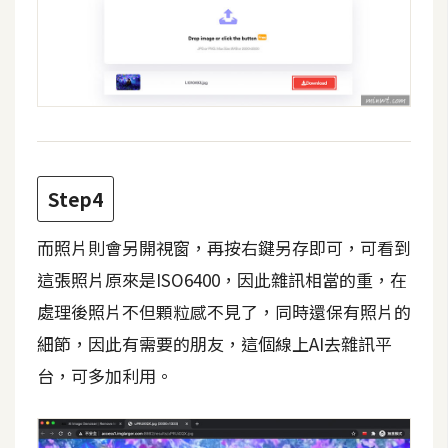
d
P
r
e
s
s
安
裝
與
Step4
設
定
而照片則會另開視窗，再按右鍵另存即可，可看到
這張照片原來是ISO6400，因此雜訊相當的重，在
外
處理後照片不但顆粒感不見了，同時還保有照片的
掛
細節，因此有需要的朋友，這個線上AI去雜訊平
實
台，可多加利用。
作
電
商