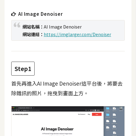
t
r
AI Image Denoiser
a
t
網站名稱：
AI Image Denoiser
o
網站連結：
https://imglarger.com/Denoiser
r
去
Step1
背
與
首先再進入AI Image Denoiser這平台後，將要去
合
成
除雜訊的照片，拖曳到畫面上方。
攝
影
商
品