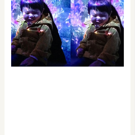
G
e
m
i
n
i
A
I
生
成
圖
片
影
片