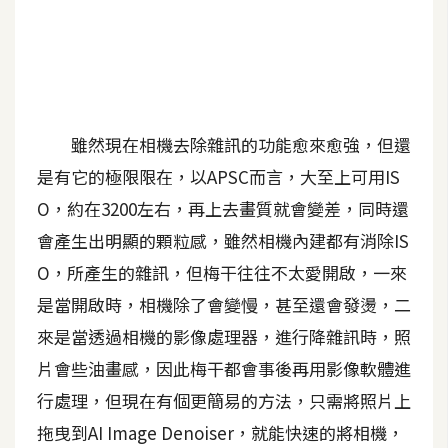
A
I
應
用
設
雖然現在相機去除雜訊的功能愈來愈強，但還
計
是有它的極限限在，以APSC而言，大至上可用IS
O，約在3200左右，再上去畫質就會變差，同時還
網
會產生出明顯的顆粒感，雖然相機內建都有消除IS
站
O，所產生的雜訊，但梅干往往不太愛開啟，一來
是當開啟時，相機除了會變慢，甚至還會發燙，二
影
來是當透過相機的影像處理器，進行降雜訊時，照
像
片會些油畫感，因此梅干都會事後再用影像軟體進
行處理，但現在有個更簡易的方法，只需將照片上
A
d
拖曳到AI Image Denoiser，就能快速的將相機，
o