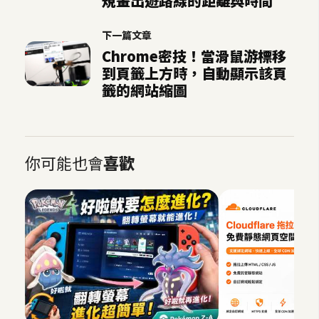
規畫出遊路線的距離與時間
S
S
下一篇文章
Chrome密技！當滑鼠游標移
到頁籤上方時，自動顯示該頁
J
籤的網站縮圖
a
v
a
S
你可能也會
喜歡
c
r
i
p
t
U
I
/