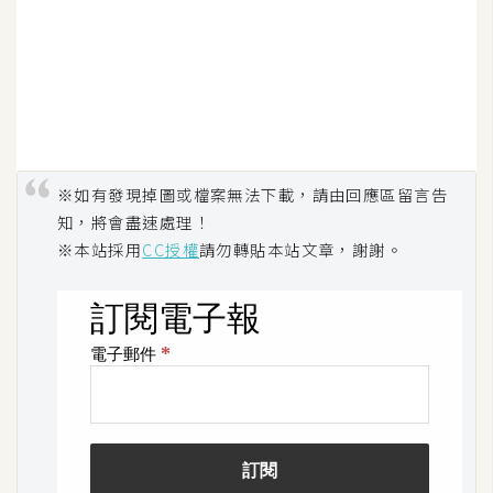
架
設
主
機
與
網
※如有發現掉圖或檔案無法下載，請由回應區留言告
域
知，將會盡速處理！
※本站採用
CC授權
請勿轉貼本站文章，謝謝。
S
E
O
工
具
免
費