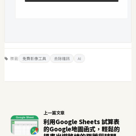
空
間
網
頁
設
標籤
免費影像工具
去除雜訊
AI
計
前
端
H
T
M
上一篇文章
L
利用Google Sheets 試算表
/
的Google地圖函式，輕鬆的
C