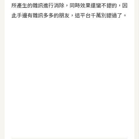
b
所產生的雜訊進行消除，同時效果還蠻不錯的，因
e
此手邊有雜訊多多的朋友，這平台千萬別錯過了。
P
h
o
t
o
s
h
o
p
I
l
l
u
s