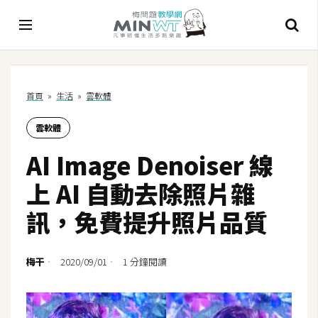
A
首頁
»
生活
»
雲軟體
I
雲軟體
A
I
AI Image Denoiser 線
工
具
上 AI 自動去除照片雜
C
訊，免費提升照片品質
h
a
t
梅干
2020/09/01
1 分鐘閱讀
G
P
T