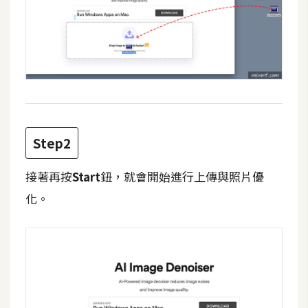
攝
影
手
機
攝
影
Step2
器
接著再按
Start
鈕，就會開始進行上傳與照片優
材
化。
操
控
資
源
免