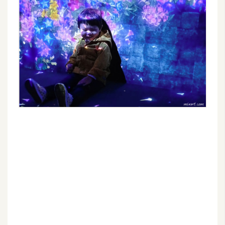
W
o
o
C
o
m
m
e
r
c
e
金
流
物
流