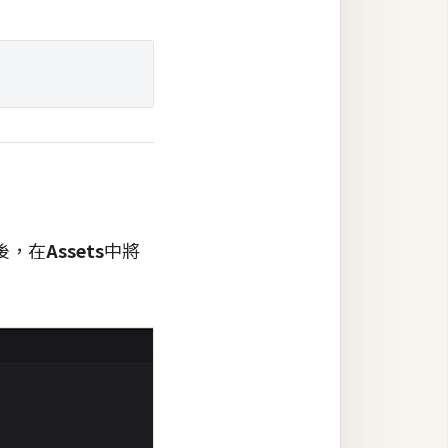
後，在
Assets
中將