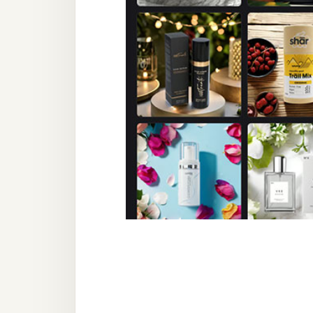
器材操控
資源
免費圖庫
免費字型
網站架設
WordPress
安裝與設定
外掛實作
電商
WooCommerce