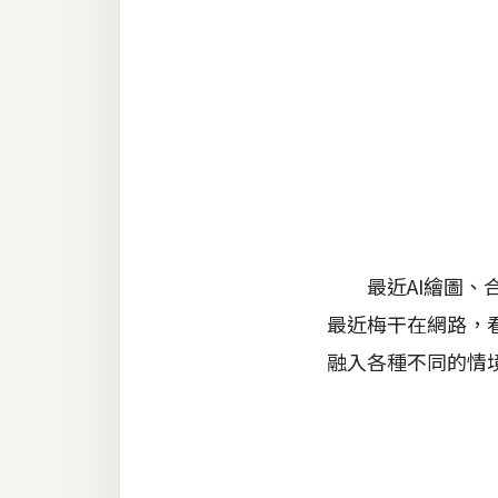
金流物流
架設
主機與網域
SEO 工具
免費空間
網頁設計
最近AI繪圖、合
最近梅干在網路，看
前端
融入各種不同的情
HTML / CSS
JavaScript
UI / UX