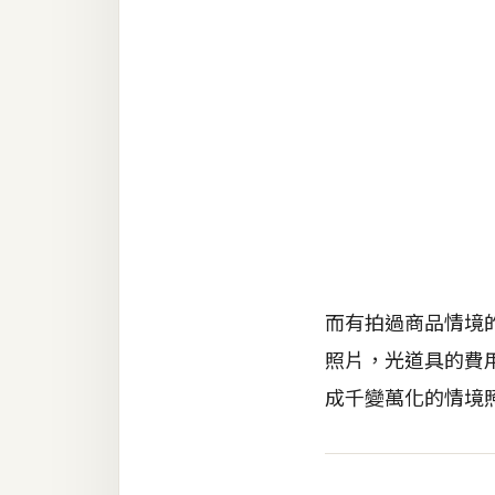
RWD 網頁
後端
PHP
Docker
伺服器設定
資源
免費圖示
免費版型
而有拍過商品情境
照片，光道具的費用
成千變萬化的情境照
MAC
開箱