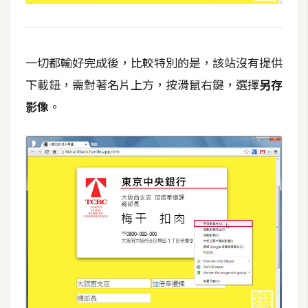
攝
影
一切都輸好完成後，比較特別的是，該站沒有提供
手
下載鈕，需對著名片上方，按滑鼠右鍵，選擇
另存
機
攝
影像
。
影
器
材
操
控
資
源
免