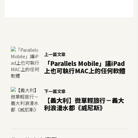
架
設
主
機
與
網
上一篇文章
域
「Parallels Mobile」讓iPad
上也可執行MAC上的任何軟體
S
E
O
下一篇文章
工
【義大利】微單輕旅行－義大
具
利浪漫水都《威尼斯》
免
費