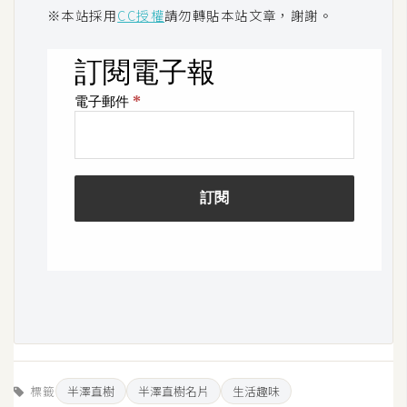
※本站採用
CC授權
請勿轉貼本站文章，謝謝。
W
o
o
C
o
m
m
e
r
c
e
金
流
物
流
標籤
半澤直樹
半澤直樹名片
生活趣味