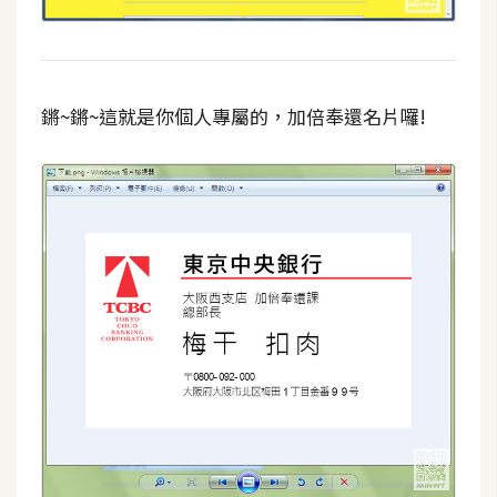
費
圖
庫
鏘~鏘~這就是你個人專屬的，加倍奉還名片囉!
免
費
字
型
網
站
架
設
W
o
r