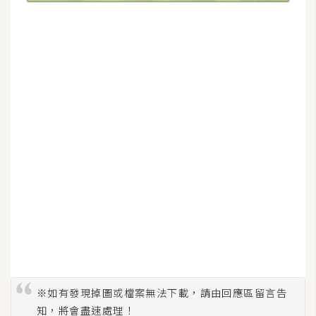
d
P
r
e
s
s
安
裝
與
設
定
外
掛
實
作
※如有發現掉圖或檔案無法下載，請由回應區留言告
電
商
知，將會盡速處理！