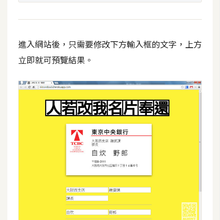
t
r
a
t
進入網站後，只需要修改下方輸入框的文字，上方
o
立即就可預覽結果。
r
去
背
與
合
成
攝
影
商
品