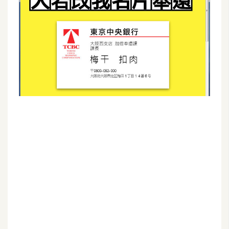
G
e
m
i
n
i
A
I
生
成
圖
片
影
片