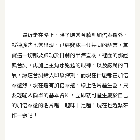
A
I
應
用
最近走在路上，除了時常會聽到加倍奉還外，
設
就連廣告也常出現，已經變成一個共同的語言，其
計
實這一切都要歸功於日劇的半澤直樹，裡面的那經
典台詞，再加上主角那兇猛的眼神，以及嚴厲的口
網
氣，讓這台詞給人印象深刻，而現在什麼都在加倍
站
奉還熱，現在還有加倍奉還，線上名片產生器，只
要輕輸入簡單的基本資料，立即就可產生屬於自已
影
的加倍奉還的名片啦！趣味十足喔！現在也趕緊來
像
作一張吧！
A
d
o