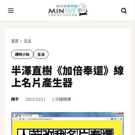
A
首頁
»
生活
I
趣味小知
生活
A
I
半澤直樹《加倍奉還》線
工
具
上名片產生器
C
h
梅干
2013/10/11
1 分鐘閱讀
a
t
G
P
T