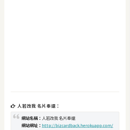
b
e
P
h
o
t
o
s
h
o
p
I
l
人若改我 名片奉還：
l
網站名稱：
人若改我 名片奉還
u
網站網址：
http://bizcardback.herokuapp.com/
s