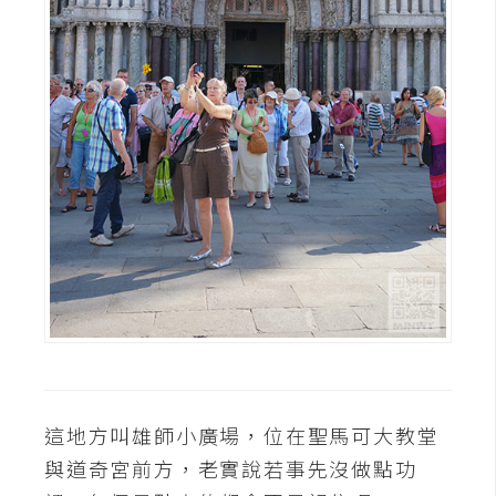
這地方叫雄師小廣場，位在聖馬可大教堂
與道奇宮前方，老實說若事先沒做點功