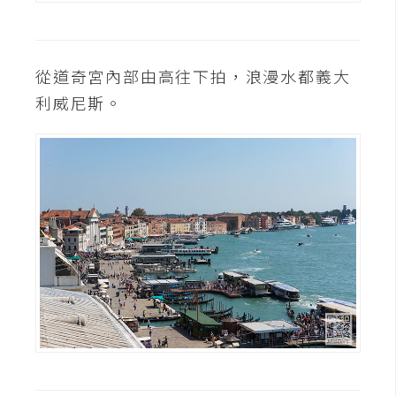
d
P
r
e
s
從道奇宮內部由高往下拍，浪漫水都義大
s
利威尼斯。
安
裝
與
設
定
外
掛
實
作
電
商