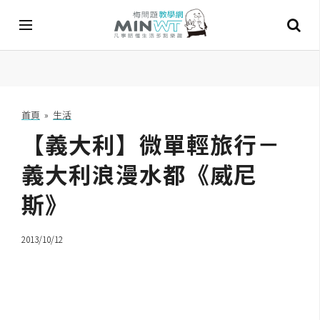
A
I
首頁
»
生活
【義大利】微單輕旅行－
A
I
工
義大利浪漫水都《威尼
具
斯》
C
h
2013/10/12
a
t
G
P
T