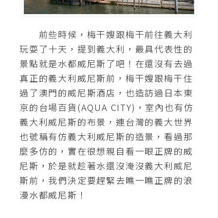
A
I
應
前些時候，梅干嫂跟梅干前往義大利
用
玩耍了十天，提到義大利，最具代表性的
景點就是水都威尼斯了吧！在還沒有去過
設
真正的義大利威尼斯前，梅干嫂跟梅干住
計
過了澳門的威尼斯酒店，也造訪過日本東
京的台場百貨(AQUA CITY)，室內也有仿
網
義大利威尼斯的布景，連台灣的義大世界
站
也號稱有仿義大利威尼斯的造景，看過那
麼多仿的，實在很想親自看一眼正牌的威
影
尼斯，於是就趁著水還沒淹沒義大利威尼
像
斯前，我們決定要趕緊去瞧一瞧正牌的浪
漫水都威尼斯！
A
d
o