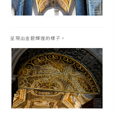
S
S
J
a
呈現出金碧輝煌的樣子。
v
a
S
c
r
i
p
t
U
I
/