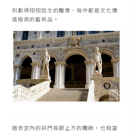
刻劃得栩栩如生的雕像，每件都是文化價
W
值極高的藝術品。
o
o
C
o
m
m
e
r
c
e
金
流
物
流
道奇宮內的拱門長廊上方的雕飾，也相當