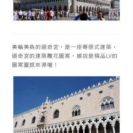
攝
影
手
機
攝
美輪美奐的道奇宮，是一座哥德式建築，
影
道奇宮的建築雕花圖案，據說是精品LV的
圖案靈感來源喔！
器
材
操
控
資
源
免