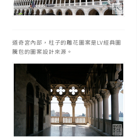
費
圖
庫
免
道奇宮內部，柱子的雕花圖案是LV經典圖
費
騰包的圖案設計來源。
字
型
網
站
架
設
W
o
r