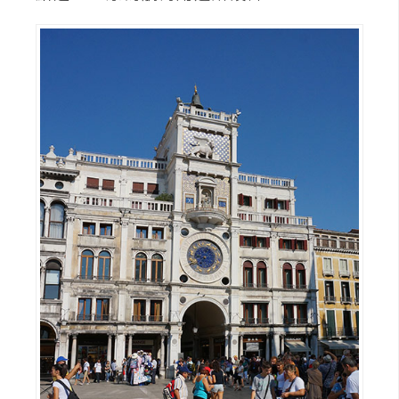
示
免
費
版
型
M
A
C
開
箱
梅