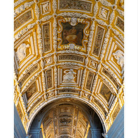
空
間
網
頁
設
計
前
端
H
T
M
L
/
C