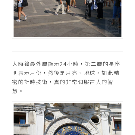
開
發
熱
門
文
章
大時鐘最外層顯示24小時，第二層的星座
則表示月份，然後是月亮、地球，如此精
密的計時技術，真的非常佩服古人的智
全
站
慧。
導
覽
合