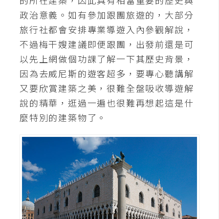
t
政治意義。如有參加跟團旅遊的，大部分
r
旅行社都會安排專業導遊入內參觀解說，
a
t
不過梅干嫂建議即便跟團，出發前還是可
o
以先上網做個功課了解一下其歷史背景，
r
因為去威尼斯的遊客超多，要專心聽講解
又要欣賞建築之美，很難全盤吸收導遊解
去
說的精華，逛過一遍也很難再想起這是什
背
麼特別的建築物了。
與
合
成
攝
影
商
品