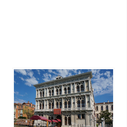
G
e
m
i
n
i
A
I
生
成
圖
片
影
片