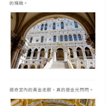
的精緻。
架
設
主
機
與
網
域
S
E
O
工
具
道奇宮內的黃金走廊，真的是金光閃閃。
免
費