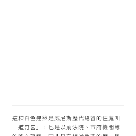
b
e
P
h
o
t
o
s
h
o
p
I
l
這棟白色建築是威尼斯歷代總督的住處叫
l
u
「道奇宮」，也是以前法院、市府機關等
s
的所在建築，因此具有相當重要的歷史與