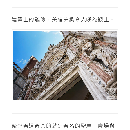
U
X
建築上的雕像，美輪美奐令人嘆為觀止。
R
W
D
網
頁
後
端
P
H
P
緊鄰著道奇宮的就是著名的聖馬可廣場與
D