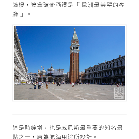
鐘樓，被拿破崙稱讚是『 歐洲最美麗的客
o
c
廳 』。
k
e
r
伺
服
器
設
定
資
源
免
這是時鐘塔，也是威尼斯最重要的知名景
費
圖
點之一，原為航海用途所設計。