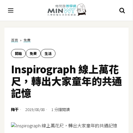
A
首頁
»
免費
I
開箱
免費
生活
A
I
Inspirograph 線上萬花
工
具
尺，轉出大家童年的共通
C
記憶
h
a
t
梅干
2019/08/08
1 分鐘閱讀
G
P
T