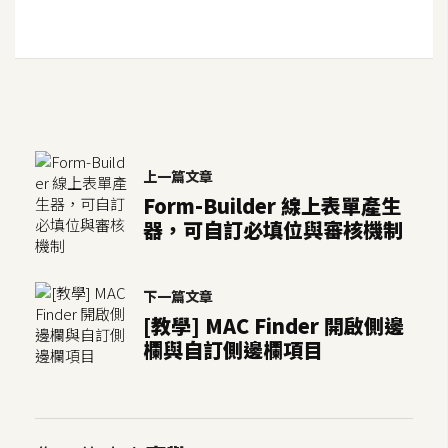
S
S
J
a
v
上一篇文章
a
Form-Builder 線上表單產生
S
器，可自訂必填位與審核機制
c
r
i
下一篇文章
p
[教學] MAC Finder 開啟側邊
t
欄與自訂側邊欄項目
U
I
/