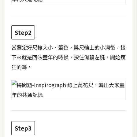
攝
影
手
Step2
機
攝
當選定好尺輪大小、筆色，與尺輪上的小洞後，接
影
下來就是回味童年的時候，按住滑鼠左鍵，開始瘋
狂的轉。
器
材
操
控
資
源
Step3
免