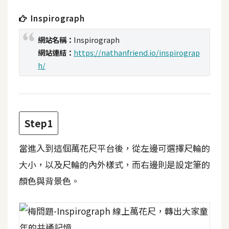
t
Inspirograph
r
a
網站名稱：
Inspirograph
t
網站連結：
https://nathanfriend.io/inspirograp
o
h/
r
去
背
Step1
與
合
當進入到這個萬花尺平台後，從左邊可選擇尺輪的
成
大小，以及尺輪的內外樣式，而右邊則是設定筆的
攝
顏色與背景色。
影
商
品