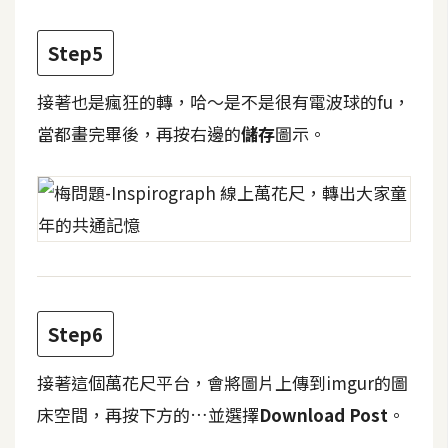
d
P
r
Step5
e
s
s
接著也是瘋狂的轉，哈～是不是很有電波球的fu，
當都畫完畢後，再按右邊的
儲存
圖示。
安
裝
與
設
定
外
掛
Step6
實
作
接著這個萬花尺平台，會將圖片上傳到imgur的圖
床空間，再按下方的…並選擇
Download Post
。
電
商