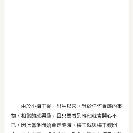
G
e
m
i
n
i
A
I
生
成
圖
片
由於小梅干從一出生以來，對於任何會轉的事
物，相當的感興趣，且只要看到轉他就會開心不
影
已，因此當他開始會走路時，梅干就與梅干嫂開
片