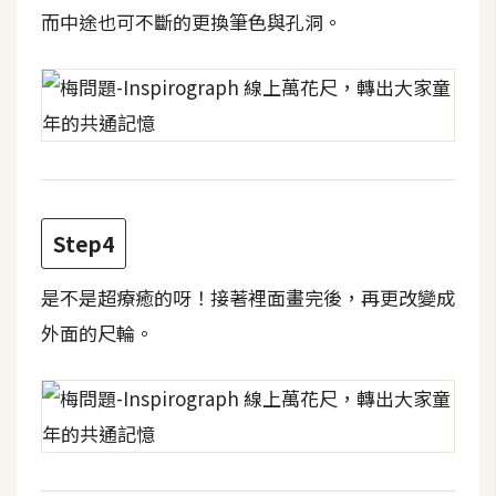
費
而中途也可不斷的更換筆色與孔洞。
圖
庫
免
費
字
型
Step4
網
是不是超療癒的呀！接著裡面畫完後，再更改變成
站
外面的尺輪。
架
設
W
o
r