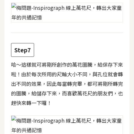
W
o
o
C
o
m
Step7
m
e
哈～這樣就可將剛所創作的萬花圖騰，給保存下來
r
啦！由於每次所用的尺輪大小不同，與孔位就會轉
c
出不同的效果，因此每當轉完畢，都可將剛所轉完
e
的圖騰，給儲存下來，而喜歡萬花尺的朋友們，也
趕快來轉一下囉！
金
流
物
流