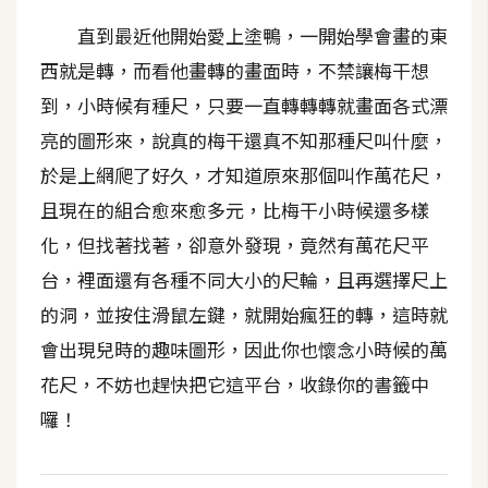
b
e
直到最近他開始愛上塗鴨，一開始學會畫的東
西就是轉，而看他畫轉的畫面時，不禁讓梅干想
P
到，小時候有種尺，只要一直轉轉轉就畫面各式漂
h
亮的圖形來，說真的梅干還真不知那種尺叫什麼，
o
t
於是上網爬了好久，才知道原來那個叫作萬花尺，
o
且現在的組合愈來愈多元，比梅干小時候還多樣
s
化，但找著找著，卻意外發現，竟然有萬花尺平
h
o
台，裡面還有各種不同大小的尺輪，且再選擇尺上
p
的洞，並按住滑鼠左鍵，就開始瘋狂的轉，這時就
會出現兒時的趣味圖形，因此你也懷念小時候的萬
I
花尺，不妨也趕快把它這平台，收錄你的書籤中
l
囉！
l
u
s