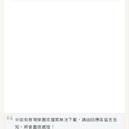
架
設
主
機
與
網
域
S
E
O
工
具
免
※如有發現掉圖或檔案無法下載，請由回應區留言告
費
知，將會盡速處理！