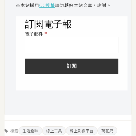
空
※本站採用
CC授權
請勿轉貼本站文章，謝謝。
間
網
頁
設
計
前
端
H
T
M
L
/
標籤
生活趣味
線上工具
線上影像平台
萬花尺
C