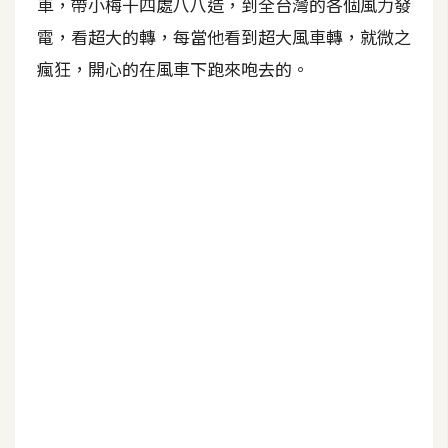
車，帶小梅干四處八八造，到全台灣的各個風力發
A
電，看超大的轉，每當他看到超大風車轉，就微之
I
應
瘋狂，開心的在風車下跑來咆去的。
用
設
計
網
站
影
像
A
d
o