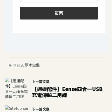
o
c
k
e
r
伺
服
器
設
3C
原木鍵盤
標籤
定
資
上一篇文章
源
【週邊配件】Eense四合一USB
充電傳輸二用線
免
費
圖
下一篇文章