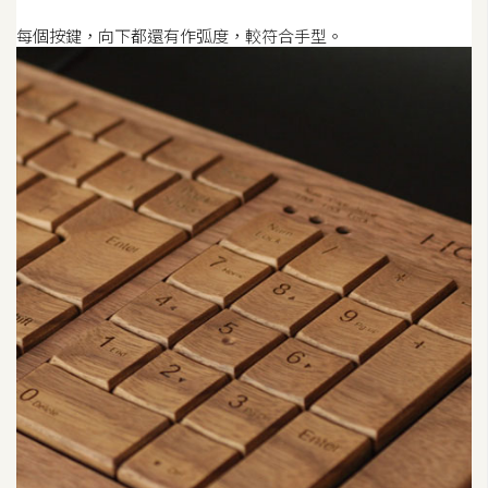
每個按鍵，向下都還有作弧度，較符合手型。
W
o
o
C
o
m
m
e
r
c
e
金
流
物
流