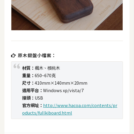
d
P
r
e
s
s
安
裝
原木鍵盤小檔案：
與
設
材質：
楓木、核桃木
定
重量：
650~670克
尺寸：
410mm×140mm×20mm
適用平台：
Windows xp/vista/7
外
接頭：
USB
掛
官方網址：
http://www.hacoa.com/contents/pr
實
作
oducts/fullkiboard.html
電
商