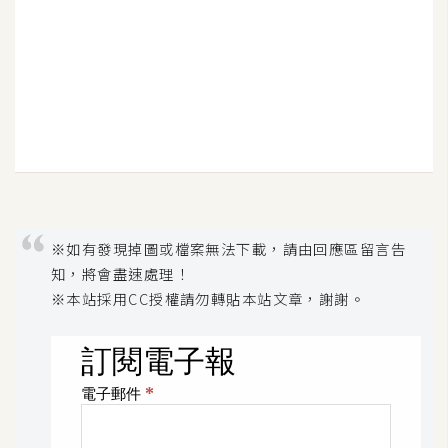
U
X
R
W
D
網
頁
※如有發現掉圖或檔案無法下載，請由回應區留言告
後
端
知，將會盡速處理！
※本站採用
CC授權
請勿轉貼本站文章，謝謝。
P
H
P
D