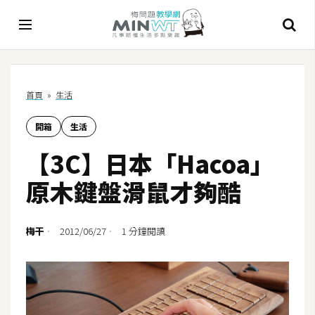
A
首頁
»
生活
I
開箱
生活
A
I
【3C】日本「Hacoa」
工
具
原木鍵盤滑鼠才夠酷
C
h
梅干
2012/06/27
1 分鐘閱讀
a
t
G
P
T