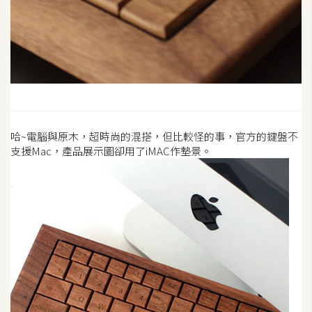
架
設
主
機
與
網
域
哈~電腦與原木，超時尚的混搭，但比較怪的事，官方的鍵盤不
支援Mac，產品展示圖卻用了iMAC作墊景。
S
E
O
工
具
免
費