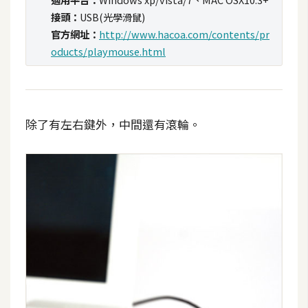
t
接頭：
USB(光學滑鼠)
r
官方網址：
http://www.hacoa.com/contents/pr
a
oducts/playmouse.html
t
o
r
除了有左右鍵外，中間還有滾輪。
去
背
與
合
成
攝
影
商
品