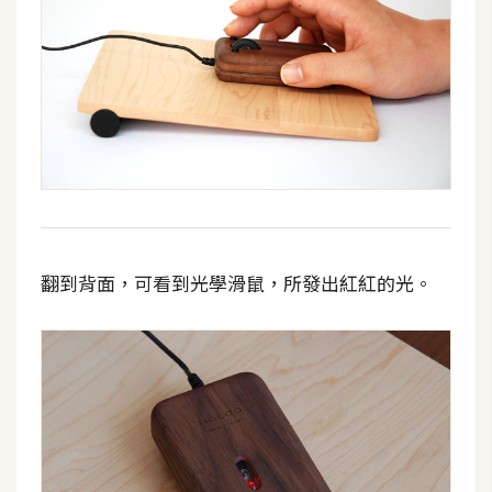
費
圖
庫
免
費
字
型
翻到背面，可看到光學滑鼠，所發出紅紅的光。
網
站
架
設
W
o
r