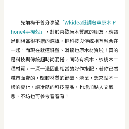
A
I
應
先前梅干曾分享過
「Wkidea低調奢華原木iP
用
hone4手機殼」
，對於喜歡原木質感的朋友，應該
設
是個相當很不錯的選擇，把科技與傳統相互融合在
計
一起，而現在就連鍵盤、滑鼠也原木材質啦！真的
是科技與傳統超時尚混搭，同時有楓木、核桃木二
網
種材質，一深一淺因此相當的好作搭配，若你已看
站
膩市面賣的，塑膠材質的鍵盤、滑鼠，想來點不一
樣的變化，讓冷酷的科技產品，也增加點人文氣
影
息，不坊也可參考看看囉！
像
A
d
o