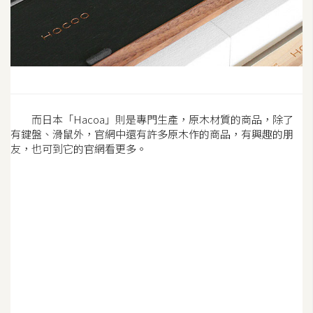
S
S
J
a
v
而日本「Hacoa」則是專門生產，原木材質的商品，除了
a
有鍵盤、滑鼠外，官網中還有許多原木作的商品，有興趣的朋
S
友，也可到它的官網看更多。
c
r
i
p
t
U
I
/