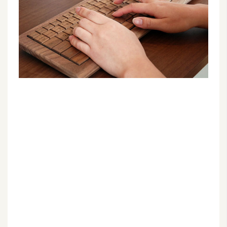
G
e
m
i
n
i
A
I
生
成
圖
片
影
片