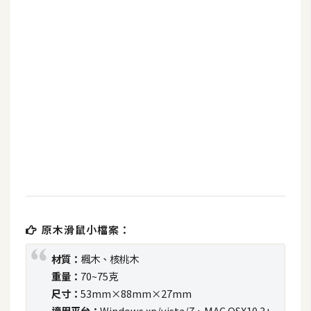
b
e
P
h
o
t
o
s
h
o
p
原木滑鼠小檔案：
I
l
材質：
楓木、核桃木
l
重量：
70~75克
u
尺寸：
53mm×88mm×27mm
s
適用平台：
Windows xp/vista/7、MAC OSX10.3+