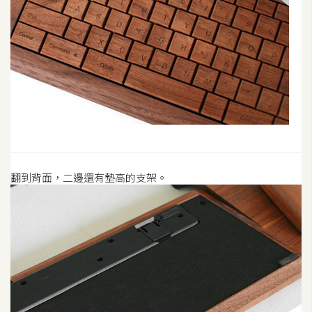
空
間
網
頁
設
計
前
翻到背面，二邊還有墊高的支架。
端
H
T
M
L
/
C