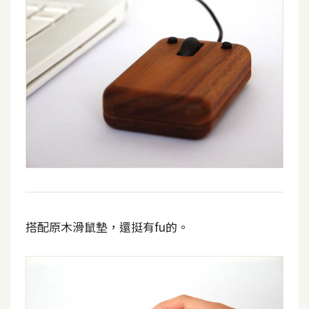
攝
影
手
機
攝
影
器
材
操
控
搭配原木滑鼠墊，還挺有fu的。
資
源
免