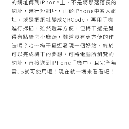
的網址傳到iPhone上，不是將那落落長的
A
網址，進行短網址，再從iPhone中輸入網
I
應
址，或是把網址變成QRCode，再用手機
用
進行掃描，雖然還算方便，但梅干還是覺
得有點給它小麻煩，難道沒有更方便的作
設
法嗎？哈～梅干最近發現一個好站，終於
計
可以完成梅干的夢想，可將電腦所瀏覽的
網址，直接送到iPhone手機中，且完全無
網
需JB就可使用喔！現在就一塊來看看吧！
站
影
像
A
d
o