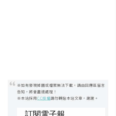
作
提
案
※如有發現掉圖或檔案無法下載，請由回應區留言
告知，將會盡速處理！
※本站採用
CC授權
請勿轉貼本站文章，謝謝。