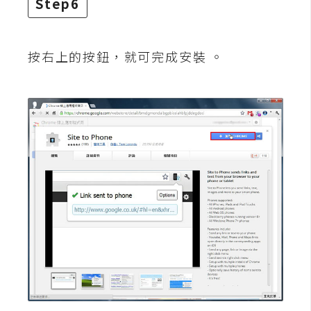
Step6
空
間
按右上的按鈕，就可完成安裝 。
網
頁
設
計
前
端
H
T
M
L
/
C