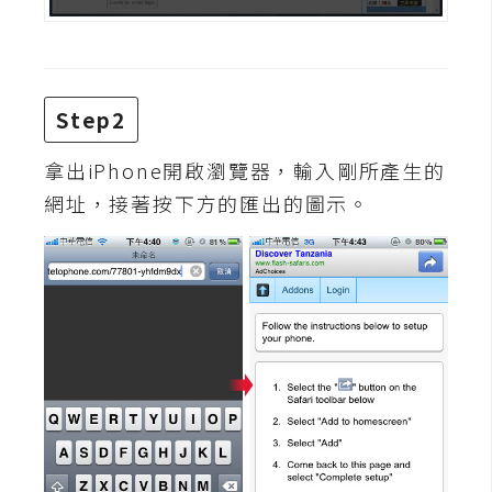
攝
影
手
Step2
機
攝
拿出iPhone開啟瀏覽器，輸入剛所產生的
影
網址，接著按下方的匯出的圖示。
器
材
操
控
資
源
免