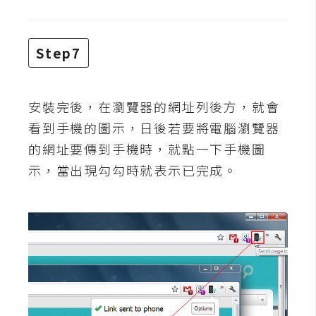
S
S
Step7
J
a
安裝完後，在瀏覽器的網址列後方，就會
v
看到手機的圖示，日後若要將電腦瀏覽器
a
S
的網址要傳到手機時，就點一下手機圖
c
示，當出現勾勾時就表示已完成。
r
i
p
t
U
I
/