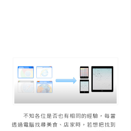
G
e
m
i
n
i
A
I
生
成
圖
片
不知各位是否也有相同的經驗，每當
影
透過電腦找尋美食、店家時，若想把找到
片