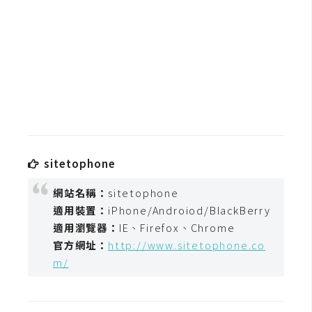
b
e
P
h
o
t
o
s
h
sitetophone
o
p
網站名稱：
sitetophone
適用裝置：
iPhone/Androiod/BlackBerry
適用瀏覽器：
IE、Firefox、Chrome
I
官方網址：
http://www.sitetophone.co
l
m/
l
u
s