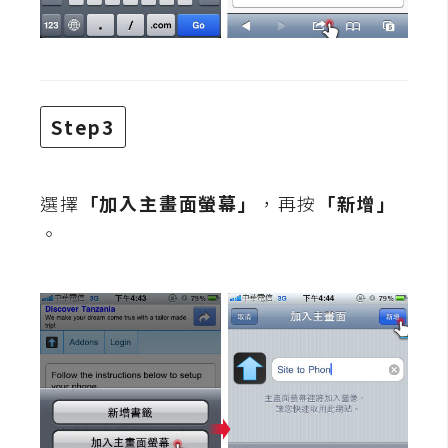
費
圖
庫
免
Step3
費
字
型
選擇
「加入主畫面螢幕」
，再按
「新增」
。
網
站
架
設
W
o
r