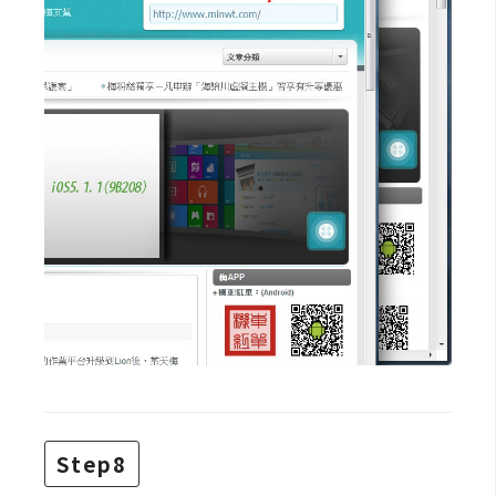
U
X
R
W
D
網
頁
後
端
P
H
P
Step8
D