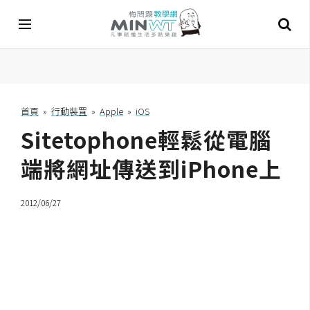
A
I
首頁
»
行動裝罝
»
Apple
»
iOS
Sitetophone輕鬆從電腦
A
I
工
端將網址傳送到iPhone上
具
2012/06/27
C
h
a
t
G
P
T