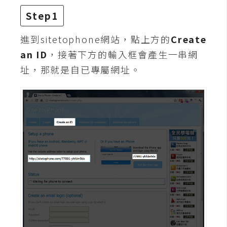
t
Step1
r
a
進到sitetophone網站，點上方的
Create
t
an ID
，接著下方的輸入框會產生一串網
o
r
址，那就是自已專屬網址。
去
背
與
合
成
攝
影
商
品