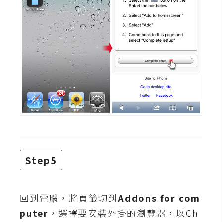
W
o
o
C
o
m
m
e
r
c
e
Step5
金
流
回到電腦，將頁籤切到
Addons for com
物
流
puter
，選擇要安裝外掛的瀏覽器，以Ch