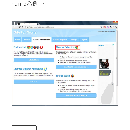
rome為例 。
架
設
主
機
與
網
域
S
E
O
工
具
免
費