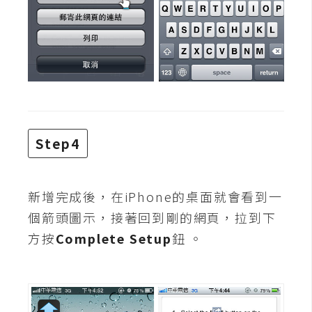
d
P
r
e
s
s
安
裝
與
Step4
設
定
新增完成後，在iPhone的桌面就會看到一
外
個箭頭圖示，接著回到剛的網頁，拉到下
掛
方按
Complete Setup
鈕 。
實
作
電
商