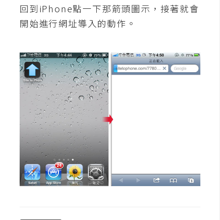
o
回到iPhone點一下那箭頭圖示，接著就會
c
開始進行網址導入的動作。
k
e
r
伺
服
器
設
定
資
源
免
費
圖