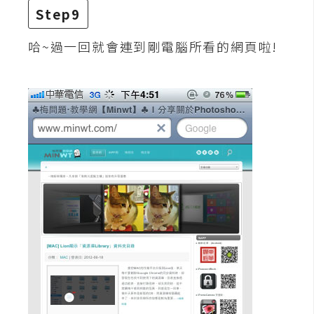
示
Step9
哈~過一回就會連到剛電腦所看的網頁啦!
免
費
版
型
M
A
C
開
箱
梅