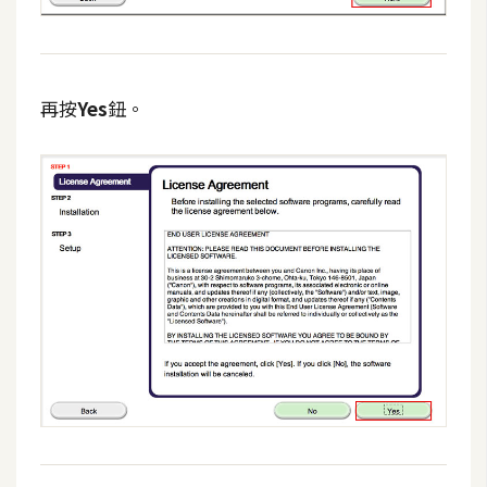
示
免
再按
Yes
鈕。
費
版
型
M
A
C
開
箱
梅