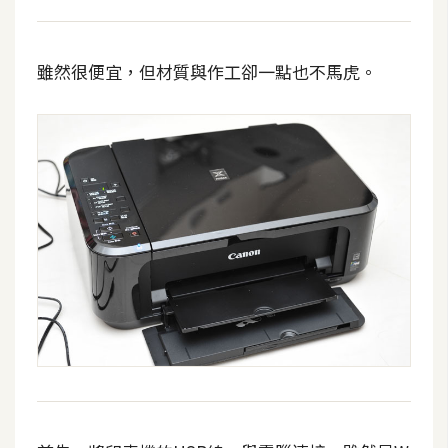
t
r
a
雖然很便宜，但材質與作工卻一點也不馬虎。
t
o
r
去
背
與
合
成
攝
影
商
品