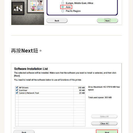
o
c
k
e
r
再按
Next
鈕。
伺
服
器
設
定
資
源
免
費
圖