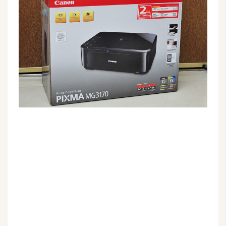
G
e
m
i
n
i
A
I
生
成
圖
片
影
片