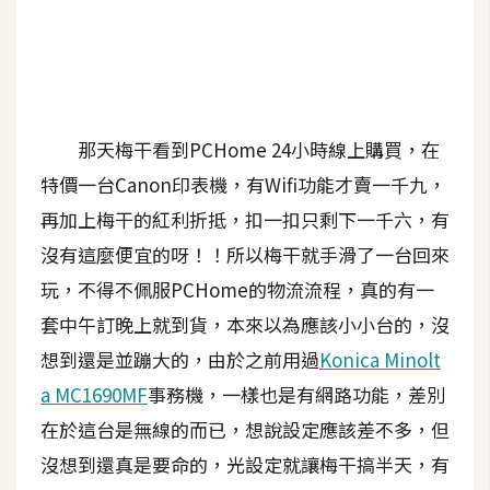
A
I
應
用
那天梅干看到PCHome 24小時線上購買，在
設
計
特價一台Canon印表機，有Wifi功能才賣一千九，
再加上梅干的紅利折抵，扣一扣只剩下一千六，有
網
沒有這麼便宜的呀！！所以梅干就手滑了一台回來
站
玩，不得不佩服PCHome的物流流程，真的有一
套中午訂晚上就到貨，本來以為應該小小台的，沒
想到還是並蹦大的，由於之前用過
Konica Minolt
影
像
a MC1690MF
事務機，一樣也是有網路功能，差別
在於這台是無線的而已，想說設定應該差不多，但
A
沒想到還真是要命的，光設定就讓梅干搞半天，有
d
o