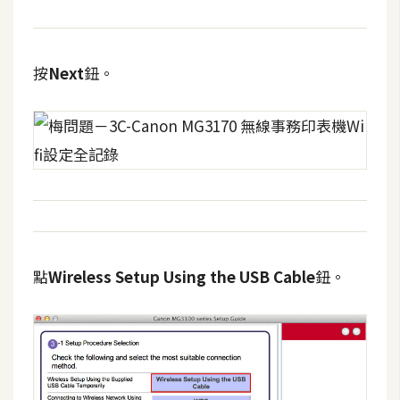
S
S
按
Next
鈕。
J
a
v
a
S
c
r
i
p
點
Wireless Setup Using the USB Cable
鈕。
t
U
I
/