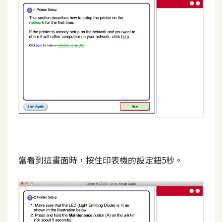
架
設
主
機
與
網
域
S
E
O
工
當看到這畫面時，按住印表機的設定鈕5秒。
具
免
費