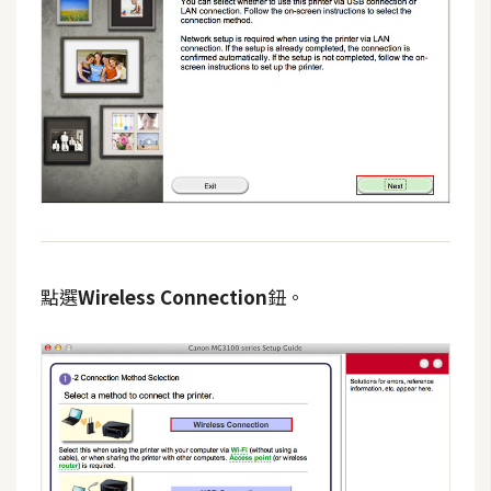
d
P
r
e
s
s
安
裝
與
設
定
點選
Wireless Connection
鈕。
外
掛
實
作
電
商