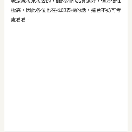
老是線拉來拉去的，雖然列印品質還好，但方便性
極高，因此各位也在找印表機的話，這台不妨可考
慮看看。