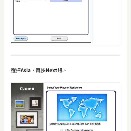
U
X
R
W
D
網
頁
選擇
Asia
，再按
Next
鈕。
後
端
P
H
P
D