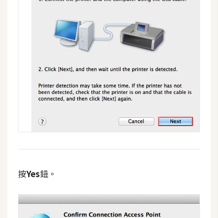
作
提
案
按
Yes
鈕。