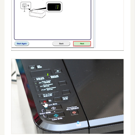
空
間
網
頁
設
計
前
端
H
T
M
L
/
C