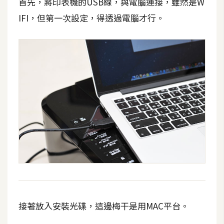
首先，將印表機的USB線，與電腦連接，雖然是W
攝
影
IFI，但第一次設定，得透過電腦才行。
手
機
攝
影
器
材
操
控
資
源
接著放入安裝光碟，這邊梅干是用MAC平台。
免