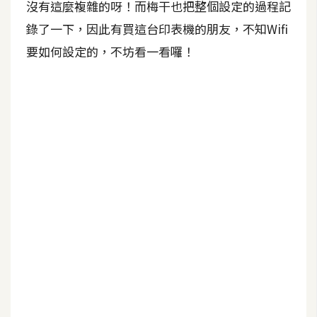
沒有這麼複雜的呀！而梅干也把整個設定的過程記
b
e
錄了一下，因此有買這台印表機的朋友，不知Wifi
要如何設定的，不坊看一看囉！
P
h
o
t
o
s
h
o
p
I
l
l
u
s