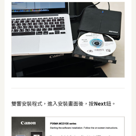
費
圖
庫
免
費
字
型
網
站
架
雙響安裝程式，進入安裝畫面後，按
Next
鈕。
設
W
o
r