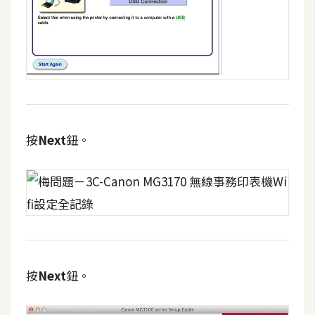
W
o
o
C
o
m
m
按
Next
鈕。
e
r
c
e
金
流
按
Next
鈕。
物
流