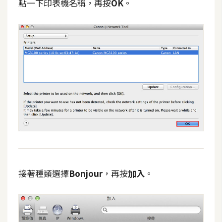
點一下印表機名稱，再按
OK
。
接著種類選擇
Bonjour
，再按
加入
。