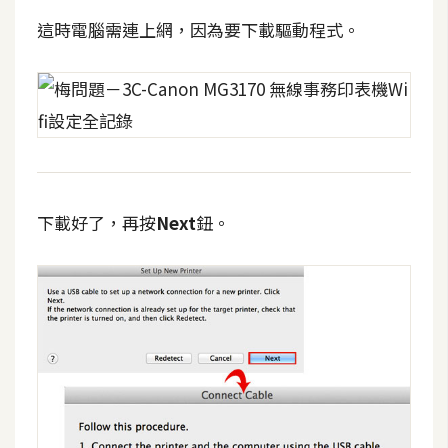
開
這時電腦需連上網，因為要下載驅動程式。
發
熱
門
文
章
下載好了，再按
Next
鈕。
全
站
導
覽
合