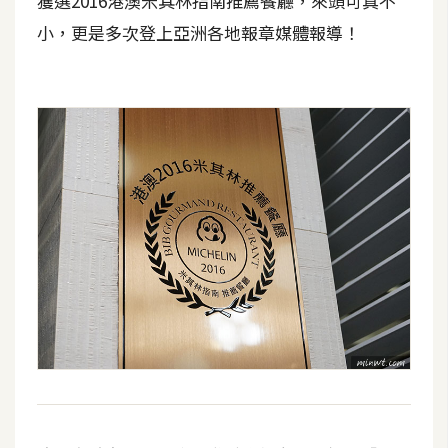
獲選2016港澳米其林指南推薦餐廳，來頭可真不
費
圖
小，更是多次登上亞洲各地報章媒體報導！
庫
免
費
字
型
網
站
架
設
W
o
r