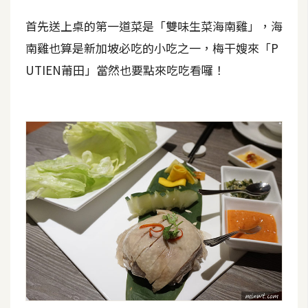
U
首先送上桌的第一道菜是「雙味生菜海南雞」，海
X
南雞也算是新加坡必吃的小吃之一，梅干嫂來「P
UTIEN莆田」當然也要點來吃吃看囉！
R
W
D
網
頁
後
端
P
H
P
D