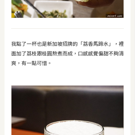
示
免
費
版
我點了一杯也是新加坡招牌的「荔香馬蹄水」，裡
型
面加了荔枝跟桂圓熬煮而成，口感感覺偏甜不夠清
爽，有一點可惜。
M
A
C
開
箱
梅