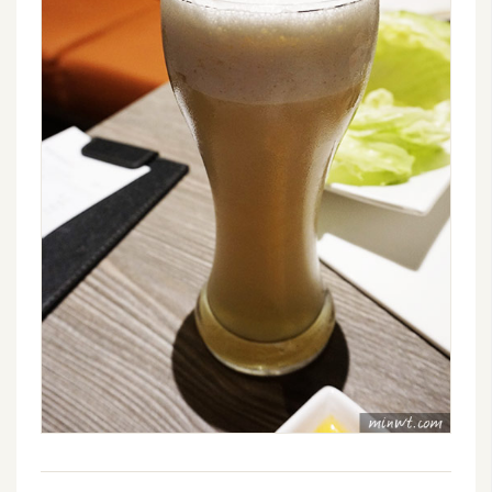
開
發
熱
門
文
章
全
站
導
覽
合