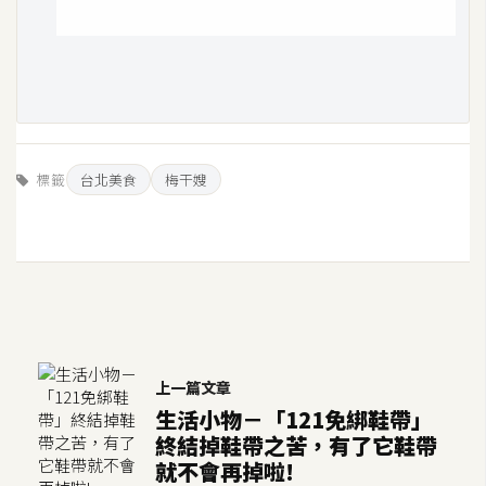
標籤
台北美食
梅干嫂
上一篇文章
生活小物－「121免綁鞋帶」
終結掉鞋帶之苦，有了它鞋帶
就不會再掉啦!