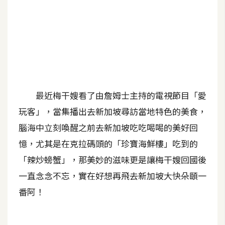
A
I
應
用
設
計
最近梅干嫂看了由詹姆士主持的電視節目「愛
玩客」，當集播出去新加坡尋訪當地特色的美食，
網
腦海中立刻喚醒之前去新加坡吃吃喝喝的美好回
站
憶，尤其是在克拉碼頭的「珍寶海鮮樓」吃到的
「辣炒螃蟹」，那美妙的滋味更是讓梅干嫂回國後
影
一直念念不忘，實在好想再飛去新加坡大快朵頤一
像
番阿！
A
d
o