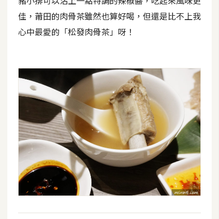
豬小排可以沾上一點特調的辣椒醬，吃起來風味更
佳，莆田的肉骨茶雖然也算好喝，但還是比不上我
心中最愛的「松發肉骨茶」呀！