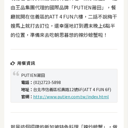
t
由王品集團代理的國際品牌「PUTIEN莆田」，餐
r
廳就開在信義區的ATT 4 FUN六樓，二話不說梅干
a
t
嫂馬上就打去訂位，還幸運地訂到週末晚上6點半
o
的位置，準備來去吃朝思暮想的辣炒螃蟹啦！
r
去
用餐資訊
背
與
PUTIEN莆田
合
電話：
(02)2723-5898
成
地址：
台北市信義區松壽路12號6F(ATT 4 FUN 6F)
官網：
http://www.putien.com.tw/index.html
攝
影
商
品
就是這個招牌的新加坡特色料理「辣炒螃蟹」，做