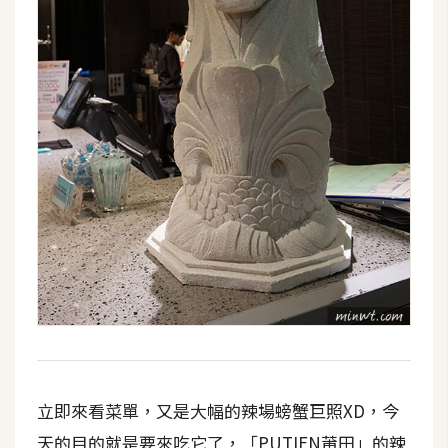
架
設
主
機
與
網
域
S
E
O
工
具
立即來看菜單，又是大幅的辣場螃蟹巨照XD，今
免
費
天的目的就是要來吃它了，「PUTIEN莆田」的辣