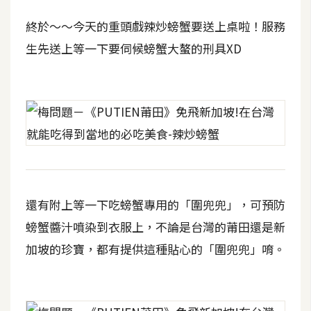
終於～～今天的重頭戲辣炒螃蟹要送上桌啦！服務
生先送上等一下要伺候螃蟹大螯的刑具XD
還有附上等一下吃螃蟹專用的「圍兜兜」，可預防
螃蟹醬汁噴染到衣服上，不論是台灣的莆田還是新
加坡的珍寶，都有提供這種貼心的「圍兜兜」唷。