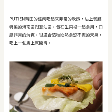
o
c
k
PUTIEN莆田的雞肉吃起來非常的軟嫩，沾上餐廳
e
特製的海南醬跟蔥油醬，包在生菜裡一起食用，口
r
感非常的清爽，很適合這種悶熱食慾不振的天氣，
吃上一個馬上就開胃。
伺
服
器
設
定
資
源
免
費
圖