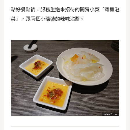
S
點好餐點後，服務生送來招待的開胃小菜「蘿蔔泡
S
菜」，跟兩個小碟裝的辣味沾醬。
J
a
v
a
S
c
r
i
p
t
U
I
/