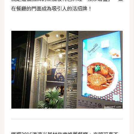
攝
在餐廳的門面成為吸引人的活招牌！
影
手
機
攝
影
器
材
操
控
資
源
免