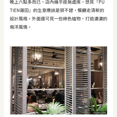
晚上六點多而已，店內幾乎座無虛席，想見「PU
d
P
TIEN莆田」的生意應該是很不錯，餐廳走清新的
r
e
設計風格，外面還可見一些綠色植物，打造濃濃的
s
s
南洋風情。
安
裝
與
設
定
外
掛
實
作
電
商