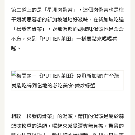
作
第二道上的是「星洲肉骨茶」，這個肉骨茶也是梅
提
案
干嫂朝思暮想的新加坡道地好滋味，在新加坡吃過
「松發肉骨茶」，對那濃郁的胡椒味湯頭也是念念
不忘，來到「PUTIEN莆田」一樣要點來喝喝看
囉。
相較「松發肉骨茶」的湯頭，莆田的湯頭是屬於蒜
頭味較重的湯頭，喝起來感覺清爽無負擔，帶骨的