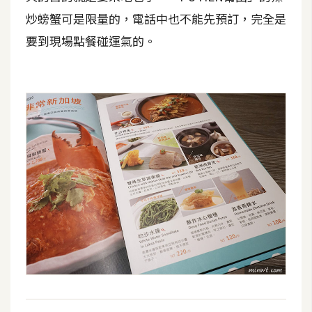
空
炒螃蟹可是限量的，電話中也不能先預訂，完全是
間
要到現場點餐碰運氣的。
網
頁
設
計
前
端
H
T
M
L
/
C