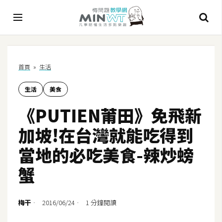
A
首頁
»
生活
I
生活
美食
A
I
《PUTIEN莆田》免飛新
工
具
加坡!在台灣就能吃得到
C
當地的必吃美食-辣炒螃
h
蟹
a
t
G
梅干
2016/06/24
1 分鐘閱讀
P
T