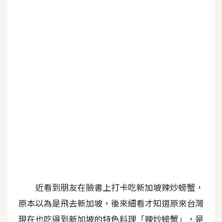
b
e
P
h
o
t
o
s
h
o
p
I
l
近看到朋友在臉書上打卡吃新加坡辣炒螃蟹，
l
原本以為是飛去新加坡，後來細看才知道原來台灣
u
s
現在也吃得到新加坡的特色料理「辣炒螃蟹」，是