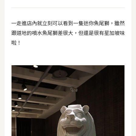
W
o
一走進店內就立刻可以看到一隻迷你魚尾獅，雖然
o
跟道地的噴水魚尾獅差很大，但還是很有星加坡味
C
o
啦！
m
m
e
r
c
e
金
流
物
流