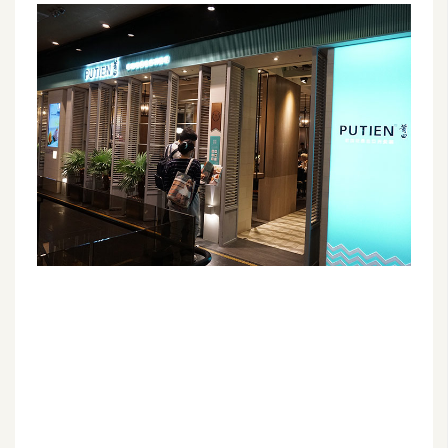
G
e
m
i
n
i
A
I
生
成
圖
片
影
片