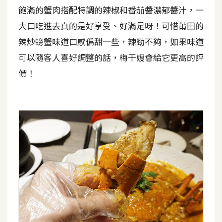
飽滿的蟹肉搭配特調的辣椒和番茄醬濃郁醬汁，一
大口吃進去真的是好享受、好滿足呀！可惜莆田的
辣炒螃蟹味道口感偏甜一些，辣勁不夠，如果味道
可以隨客人喜好調整的話，梅干嫂會給它更高的評
價！