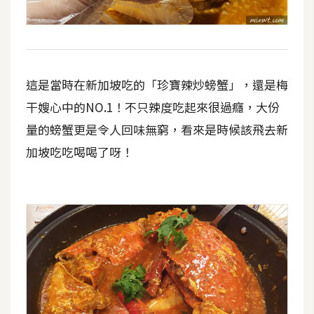
這是當時在新加坡吃的「珍寶辣炒螃蟹」，還是梅
干嫂心中的NO.1！不只辣度吃起來很過癮，大份
量的螃蟹更是令人回味無窮，看來是時候該飛去新
加坡吃吃喝喝了呀！