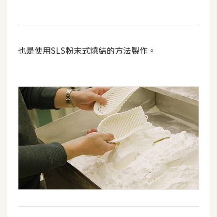
t
r
a
t
也是使用SLS粉末式燒結的方法製作。
o
r
去
背
與
合
成
攝
影
商
品