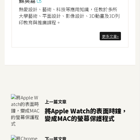
蘇英嘉
S
熱愛設計、藝術、科技等應用知識，任教於多所
S
大學藝術、平面設計、影像設計、3D動畫及3D列
印教育與推廣課程。
J
更多文章»
a
v
a
S
c
r
i
p
上一篇文章
t
將Apple Watch的表面時鐘，
變成MAC的螢幕保護程式
U
I
/
下一篇文章