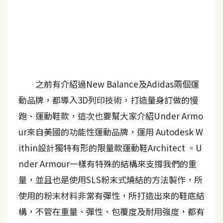
A
I
應
用
設
計
之前有介紹過New Balance及Adidas兩個運
動品牌，都導入3D列印技術，打造量身訂做的慢
網
跑、運動鞋款，這次也要幫大家介紹Under Armo
站
ur來自美國的功能性運動品牌，運用 Autodesk W
ithin設計獨特有形的限量款運動鞋Architect 。U
nder Armour一樣有特殊的結構來支撐我們的重
影
像
量，並且也是使用SLS粉末式燒結的方法製作，所
使用的粉末材料非常有彈性，所打造出來的鞋底結
A
構，不管在重量、彈性、包覆度及耐用強度，都有
d
o