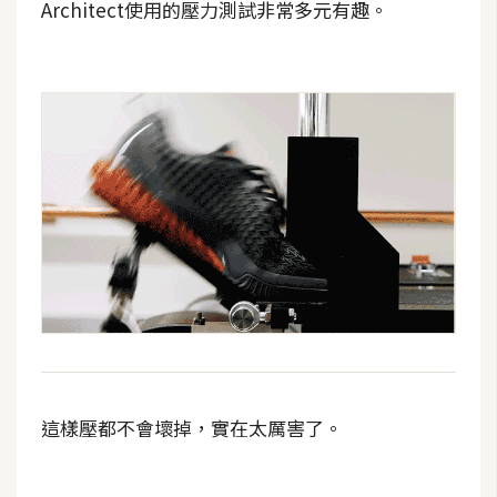
費
Architect使用的壓力測試非常多元有趣。
圖
庫
免
費
字
型
網
站
架
設
這樣壓都不會壞掉，實在太厲害了。
W
o
r