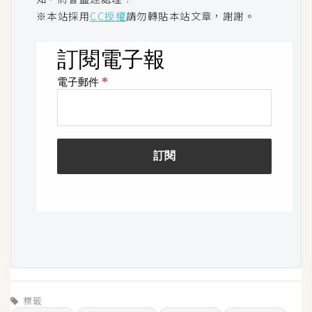
架
※本站採用
CC授權
請勿轉貼本站文章，謝謝。
設
主
機
與
網
域
S
E
O
工
具
免
標籤
費