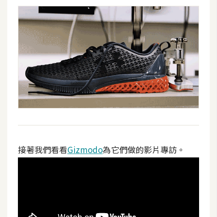
d
P
r
e
s
s
安
裝
與
設
定
外
接著我們看看
Gizmodo
為它們做的影片專訪。
掛
實
作
電
商