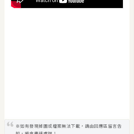
W
o
o
C
o
m
m
e
r
c
e
金
流
物
※如有發現掉圖或檔案無法下載，請由回應區留言告
流
知，將會盡速處理！