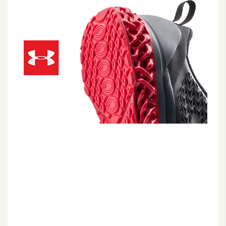
G
e
m
i
n
i
A
I
生
成
圖
片
影
片