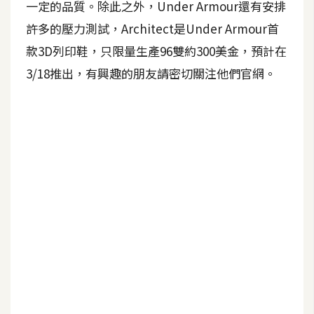
一定的品質。除此之外，Under Armour還有安排
b
e
許多的壓力測試，Architect是Under Armour首
款3D列印鞋，只限量生產96雙約300美金，預計在
P
3/18推出，有興趣的朋友請密切關注他們官網。
h
o
t
o
s
h
o
p
I
l
l
u
s