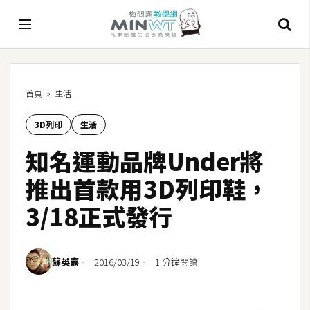
A
首頁
»
生活
I
3D列印
生活
A
I
知名運動品牌Under將
工
具
推出首款用3D列印鞋，
C
3/18正式發行
h
a
t
蘇英嘉
2016/03/19
1 分鐘閱讀
G
P
T