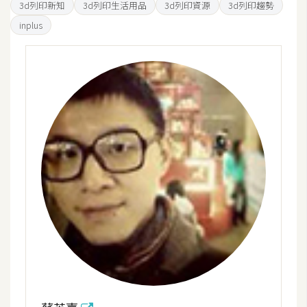
3d列印新知
3d列印生活用品
3d列印資源
3d列印趨勢
空
inplus
間
網
頁
設
計
前
端
H
T
M
L
/
C