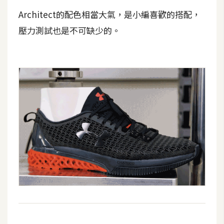
攝
Architect的配色相當大氣，是小編喜歡的搭配，
影
壓力測試也是不可缺少的。
手
機
攝
影
器
材
操
控
資
源
免