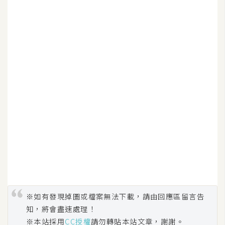
S
S
J
a
v
a
S
c
r
i
p
t
※如有發現掉圖或檔案無法下載，請由回應區留言告
U
知，將會盡速處理！
I
※本站採用
CC授權
請勿轉貼本站文章，謝謝。
/