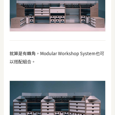
費
圖
庫
免
費
字
型
就算是有轉角，Modular Workshop System也可
以搭配組合。
網
站
架
設
W
o
r