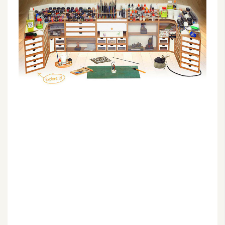
G
e
m
i
n
i
A
I
生
成
圖
片
影
片