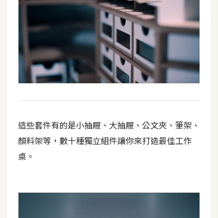
攝
影
手
機
攝
影
器
這些套件有的是小抽屜、大抽屜、公文夾、筆架、
材
顏料架等，數十種獨立組件讓你來打造最佳工作
操
控
桌。
資
源
免