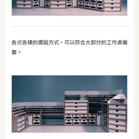
d
P
r
e
s
s
各式各樣的擺設方式，可以符合大部分的工作桌需
安
裝
要。
與
設
定
外
掛
實
作
電
商