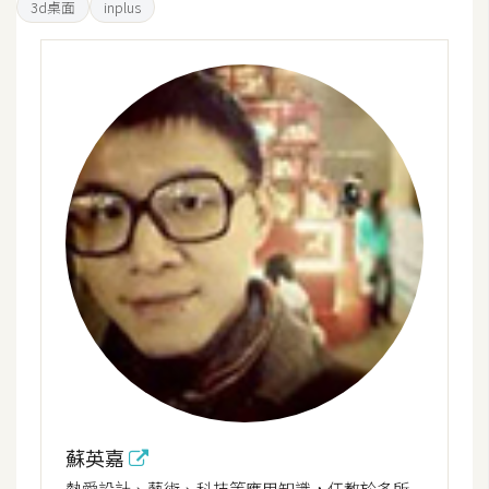
3d桌面
inplus
o
c
k
e
r
伺
服
器
設
定
資
源
免
費
蘇英嘉
圖
熱愛設計、藝術、科技等應用知識，任教於多所