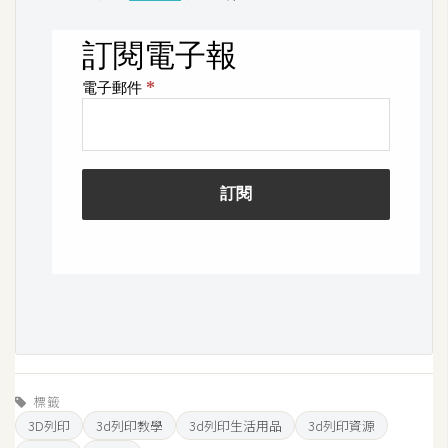
U
X
R
W
D
網
頁
後
端
P
H
P
標籤
3D列印
3d列印教學
3d列印生活用品
3d列印資源
D