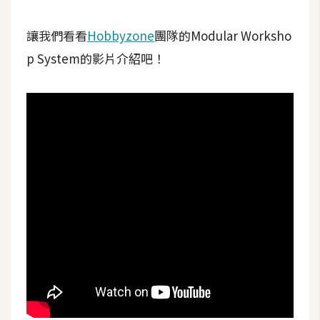
空
間
讓我們看看
Hobbyzone
團隊的Modular Worksho
p System的影片介紹吧！
網
頁
設
計
前
端
H
T
M
L
/
C