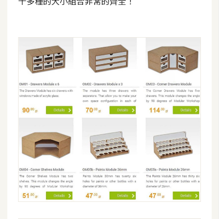
十多種的大小組合非常的齊全！
架
設
主
機
與
網
域
S
E
O
工
具
免
費