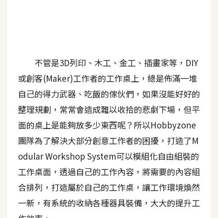
A
I
應
用
不管是3D列印、木工、金工、插畫家等，DIY
設
或創客(Maker)工作者的工作桌上，總是佈滿一堆
計
自己的得力武器、吃飯的傢伙們，如果沒能好好的
整理規劃，常常會造成難以收拾的悲劇下場，但平
網
站
面的桌上是能夠放多少東西呢？所以Hobbyzone
團隊為了解決大部分創意工作者的困擾，打造了M
odular Workshop System可以模組化自由組裝的
影
工作桌面，透過自己的工作內容，將需要的內容組
像
合排列，打造屬於自己的工作桌，讓工作環境煥然
A
一新，有系統的收納各種器具裝備，大大的提升工
d
o