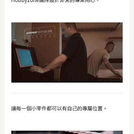
t
r
a
t
o
r
去
背
與
合
成
攝
影
讓每一個小零件都可以有自己的專屬位置。
商
品