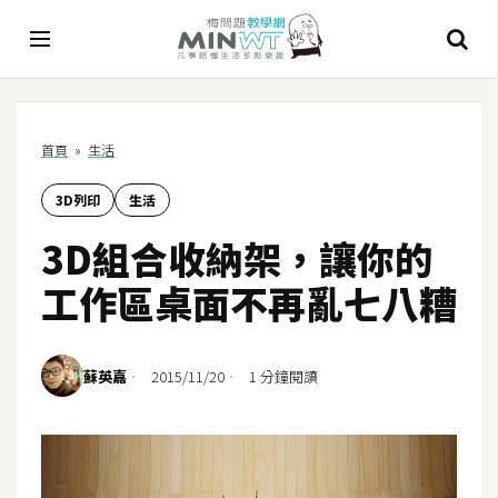
A
首頁
»
生活
I
3D列印
生活
A
I
3D組合收納架，讓你的
工
具
工作區桌面不再亂七八糟
C
h
蘇英嘉
2015/11/20
1 分鐘閱讀
a
t
G
P
T