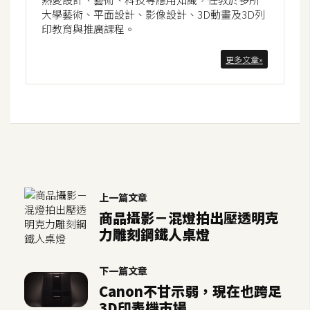
示
大學藝術、平面設計、影像設計、3D動畫及3D列
印教育與推廣課程。
免
更多文章»
費
版
型
M
A
C
上一篇文章
商品攝影－混燈拍出壓透明克
力雕刻鋼鐵人桌燈
開
箱
下一篇文章
Canon不甘示弱，現在也跨足
3D印表機市場
梅