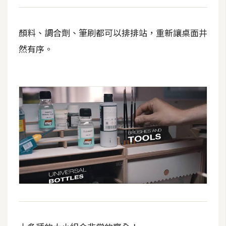
W
顏料、調合劑、筆刷都可以排排站，重新讓桌面井
o
o
然有序。
C
o
m
m
e
r
c
e
金
流
物
流