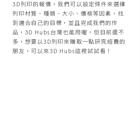
b
3D列印的報價，我們可以設定條件來選擇
e
列印材質、種類、大小、價格等因素，找
到適合自己的目標，並且完成我們的作
P
品，3D Hubs台灣也能用喔，但目前還不
h
o
多，想要以3D列印來賺取一點研究經費的
t
朋友，可以來3D Hubs這裡試試看！
o
s
h
o
p
I
l
l
u
s