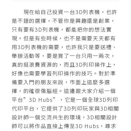
A
現在給自己投資一台3D列表機，也許
I
應
是不錯的選擇，不管你是興趣還是創業，
用
只有要有3D列表機，都能把你的想法實
現。但是有些時候，也不是需要天天都有
設
用3D列表機的需要，也許我只是要送禮、
計
舉辦活動等，要是買了一台只用一兩次，
真的挺浪費資源的，而且3D列印操作上，
網
好像也需要學習列印操作的技巧。對於準
站
備要入門的朋友來說，市面上這麼多選
擇，的確很傷腦經。這邊跟大家介紹一個
影
平台”3D Hubs”，它是一個全球3D列印
像
代印平台，它提供了3D列印玩家與3D相關
設計師一個交流共生的環境，3D相關設計
A
d
師可以將作品直接上傳至3D Hubs，尋求
o