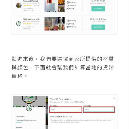
空
間
網
頁
設
計
點進來後，我們要選擇商家所提供的材質
與顏色，下面就會幫我們計算當地的貨幣
前
價格。
端
H
T
M
L
/
C