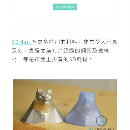
U
X
R
W
3DMart
有需多特別的材料，非常令人印象
D
深刻，像是之前有介紹過的銅質及蠟線
網
材，都是市面上少有的3D耗材。
頁
後
端
P
H
P
D