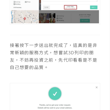
S
S
J
a
v
接著按下一步送出就完成了，這真的是非
a
S
常新穎的服務方式，想嘗試3D列印的朋
c
友，不妨再投資之前，先代印看看是不是
r
自己想要的品質。
i
p
t
U
I
/