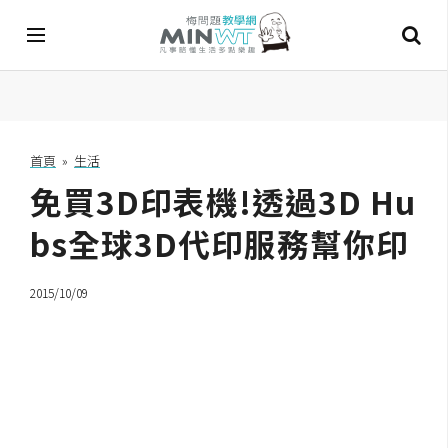
A
I
首頁
»
生活
免買3D印表機!透過3D Hu
A
I
工
bs全球3D代印服務幫你印
具
2015/10/09
C
h
a
t
G
P
T