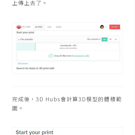
d
上傳上去了。
P
r
e
s
s
安
裝
與
設
定
外
完成後，3D Hubs會計算3D模型的體積範
掛
實
圍。
作
電
商