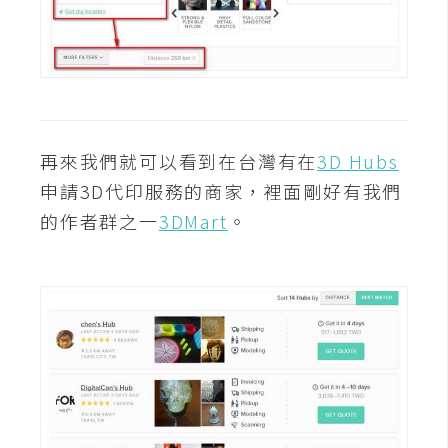
架
設
主
機
與
網
再來我們就可以看到在台灣有在
3D Hubs
域
申請3D代印服務的商家，裡面剛好有我們
的作者群之一
3DMart
。
S
E
O
工
具
免
費