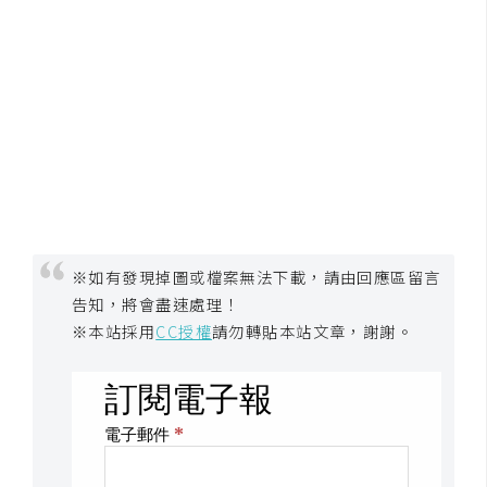
示
免
費
版
型
M
A
※如有發現掉圖或檔案無法下載，請由回應區留言
告知，將會盡速處理！
C
※本站採用
CC授權
請勿轉貼本站文章，謝謝。
開
箱
梅