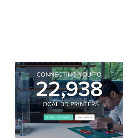
G
e
m
i
n
i
A
I
生
成
圖
片
影
片