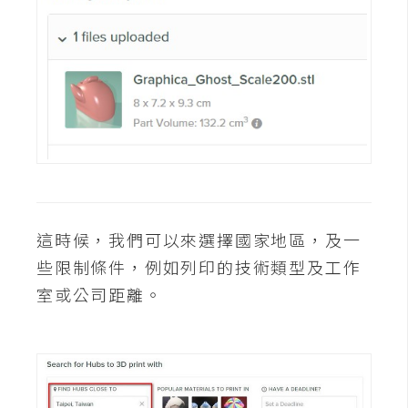
W
o
o
C
o
m
m
e
r
c
這時候，我們可以來選擇國家地區，及一
e
些限制條件，例如列印的技術類型及工作
室或公司距離。
金
流
物
流