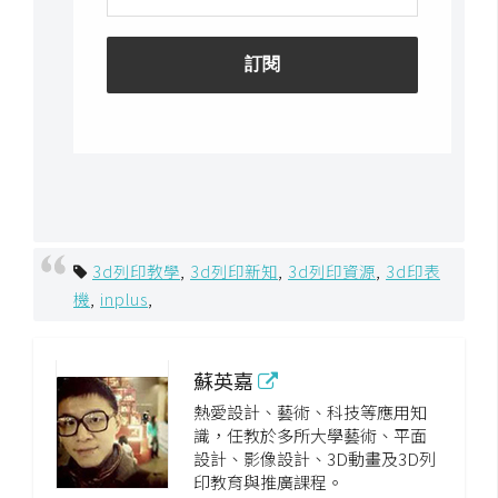
開
發
熱
門
文
章
3d列印教學
,
3d列印新知
,
3d列印資源
,
3d印表
全
機
,
inplus
,
站
導
蘇英嘉
覽
熱愛設計、藝術、科技等應用知
識，任教於多所大學藝術、平面
設計、影像設計、3D動畫及3D列
合
印教育與推廣課程。