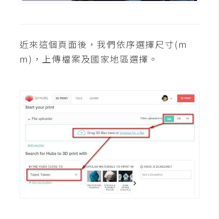
攝
影
近來這個頁面後，我們依序選擇尺寸(m
手
m)，上傳檔案及國家地區選擇。
機
攝
影
器
材
操
控
資
源
免