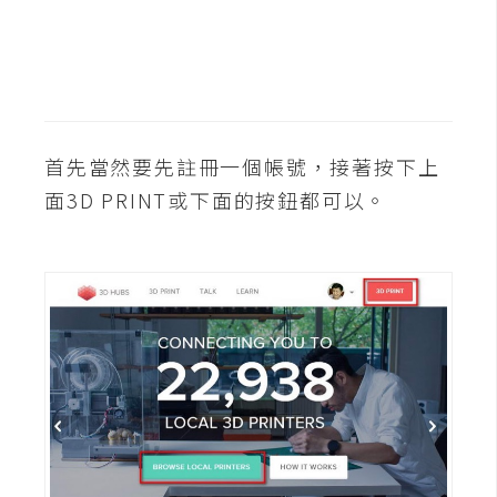
t
r
a
t
o
r
首先當然要先註冊一個帳號，接著按下上
面3D PRINT或下面的按鈕都可以。
去
背
與
合
成
攝
影
商
品