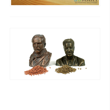
o
c
k
e
r
伺
服
器
設
定
資
源
免
費
圖