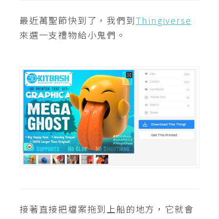
費
圖
最近萬聖節快到了，我們到
Thingiverse
庫
來選一支禮物給小鬼們。
免
費
字
型
網
站
架
設
W
o
接著直接把檔案拖到上船的地方，它就會
r