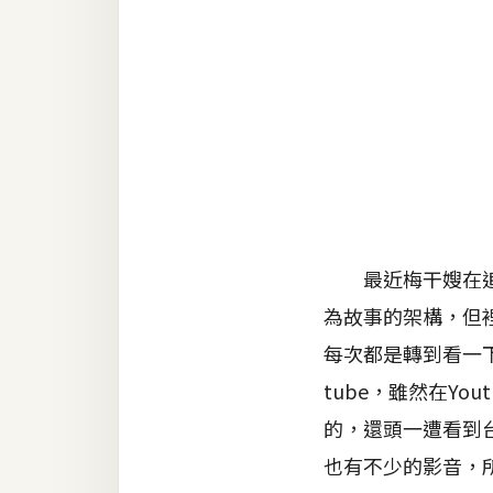
金流物流
架設
主機與網域
SEO 工具
免費空間
網頁設計
最近梅干嫂在追完
為故事的架構，但
前端
每次都是轉到看一
HTML / CSS
tube，雖然在Y
JavaScript
的，還頭一遭看到台灣
UI / UX
也有不少的影音，所