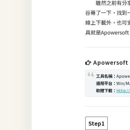
雖然之前有分享過
谷哥了一下，找到一
梅開發
線上下載外，也可
具就是Apower
熱門文章
全站導覽
Apowersof
合作提案
工具名稱：
Apowe
適用平台：
Win/
軟體下載：
http:/
Step1