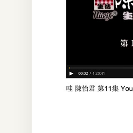
器材操控
資源
免費圖庫
免費字型
網站架設
WordPress
安裝與設定
外掛實作
電商
WooCommerce