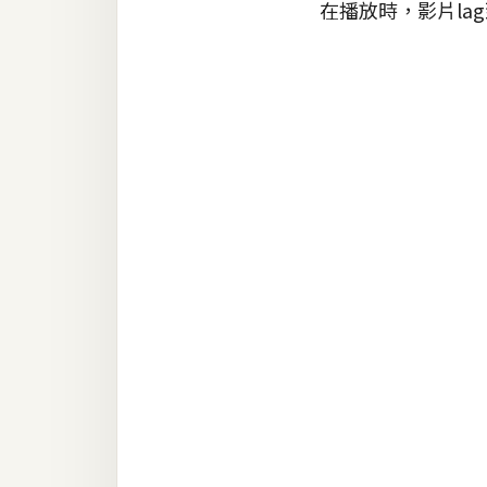
在播放時，影片l
RWD 網頁
後端
PHP
Docker
伺服器設定
資源
免費圖示
免費版型
MAC
開箱