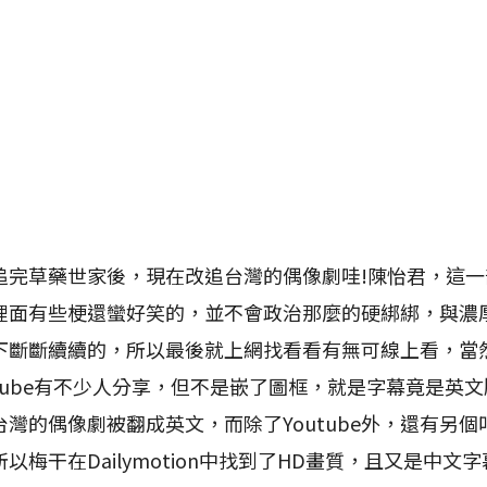
草藥世家後，現在改追台灣的偶像劇哇!陳怡君，這一
裡面有些梗還蠻好笑的，並不會政治那麼的硬綁綁，與濃
下斷斷續續的，所以最後就上網找看看有無可線上看，當然
outube有不少人分享，但不是嵌了圖框，就是字幕竟是英
的偶像劇被翻成英文，而除了Youtube外，還有另個叫Dai
以梅干在Dailymotion中找到了HD畫質，且又是中文