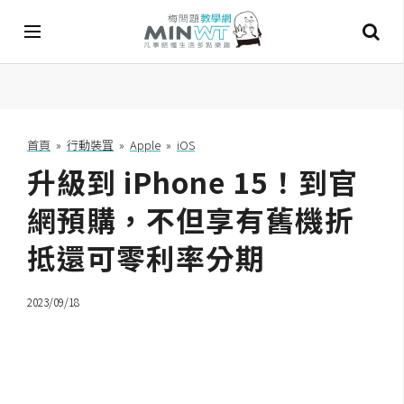
A
I
首頁
»
行動裝罝
»
Apple
»
iOS
升級到 iPhone 15！到官
A
I
工
網預購，不但享有舊機折
具
抵還可零利率分期
C
h
2023/09/18
a
t
G
P
T