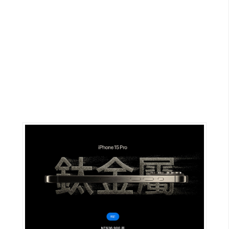
G
e
m
i
n
i
A
I
生
成
圖
片
影
片