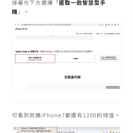
接著在下方選擇「
選取一款智慧型手
攝
影
機
」。
手
機
攝
影
器
材
操
控
資
源
可看到就連iPhone7都還有1200的殘值。
免