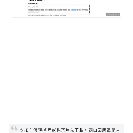
架
設
主
機
與
網
域
S
E
O
工
具
免
※如有發現掉圖或檔案無法下載，請由回應區留言
費