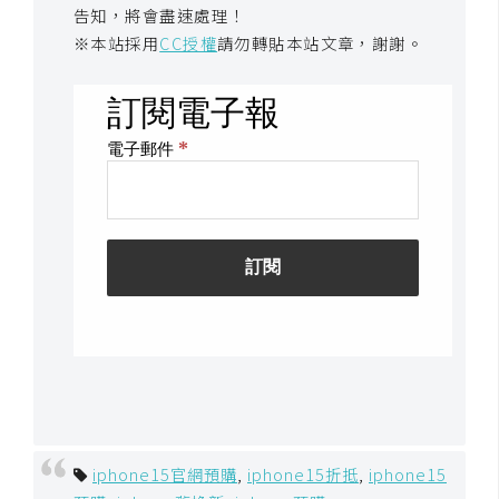
告知，將會盡速處理！
空
間
※本站採用
CC授權
請勿轉貼本站文章，謝謝。
網
頁
設
計
前
端
H
T
M
L
/
iphone15官網預購
,
iphone15折抵
,
iphone15
C