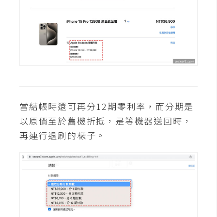
d
P
r
e
s
s
安
裝
與
設
當結帳時還可再分12期零利率，而分期是
定
以原價至於舊機折抵，是等機器送回時，
再連行退刷的樣子。
外
掛
實
作
電
商