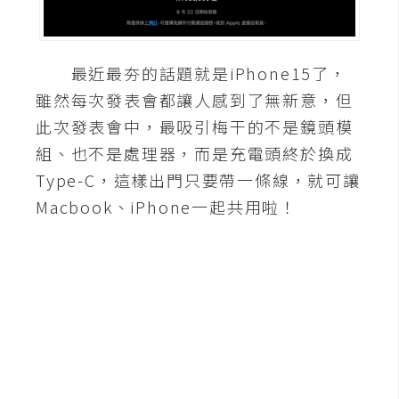
A
I
應
最近最夯的話題就是iPhone15了，
用
雖然每次發表會都讓人感到了無新意，但
設
此次發表會中，最吸引梅干的不是鏡頭模
計
組、也不是處理器，而是充電頭終於換成
Type-C，這樣出門只要帶一條線，就可讓
網
Macbook、iPhone一起共用啦！
站
影
像
A
d
o