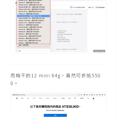
費
圖
庫
免
費
字
型
網
而梅干的12 mini 64g，竟然可折抵550
站
0。
架
設
W
o
r