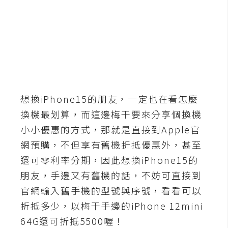
b
e
P
h
o
t
o
想換iPhone15的朋友，一定也在看怎麼
s
換機最划算，而這邊梅干要來分享個換機
h
o
小小優惠的方式，那就是直接到Apple官
p
網預購，不但享有舊機折抵優惠外，甚至
還可零利率分期，因此想換iPhone15的
I
朋友，手邊又有舊機的話，不妨可直接到
l
官網輸入舊手機的型號與序號，看看可以
l
折抵多少，以梅干手邊的iPhone 12mini
u
64G還可折抵5500喔！
s