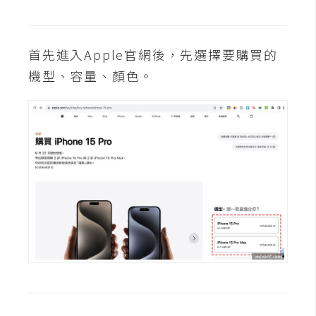
t
r
a
首先進入Apple官網後，先選擇要購買的
t
機型、容量、顏色。
o
r
去
背
與
合
成
攝
影
商
品