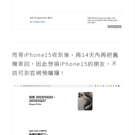
W
o
o
C
o
m
而等iPhone15收到後，再14天內再把舊
m
e
機寄回，因此想換iPhone15的朋友，不
r
妨可到官網預購囉！
c
e
金
流
物
流