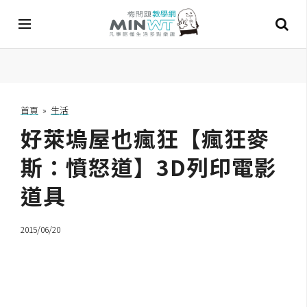
A
I
首頁
»
生活
好萊塢屋也瘋狂【瘋狂麥
A
I
工
斯：憤怒道】3D列印電影
具
道具
C
h
2015/06/20
a
t
G
P
T