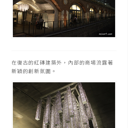
示
免
費
版
型
在復古的紅磚建築外，內部的商場流露著
M
新穎的創新氛圍。
A
C
開
箱
梅