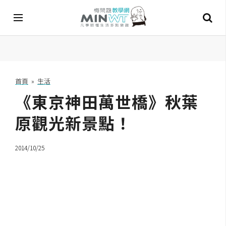
A
I
首頁
»
生活
《東京神田萬世橋》秋葉
A
I
工
原觀光新景點！
具
2014/10/25
C
h
a
t
G
P
T