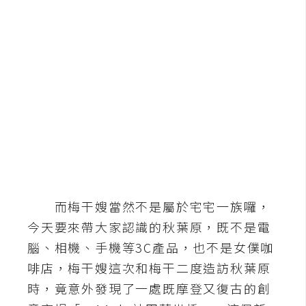
b
e
P
h
o
t
o
s
h
o
p
而梅干嫂當然不是屬於宅宅一族囉，
今天要來帶大家認識的秋葉原，既不是電
I
腦、相機、手機等3C產品，也不是女僕咖
l
l
啡店，梅干嫂這次和梅干二度造訪秋葉原
u
時，竟意外發現了一處既摩登又復古的創
s