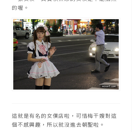
架
的喔。
設
主
機
與
網
域
S
E
O
工
具
這就是有名的女僕店啦，可惜梅干嫂對這
免
個不感興趣，所以就沒進去朝聖啦。
費