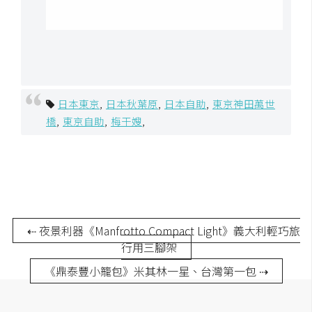
日本東京
,
日本秋葉原
,
日本自助
,
東京神田萬世
橋
,
東京自助
,
梅干嫂
,
⇠ 夜景利器《Manfrotto Compact Light》義大利輕巧旅
行用三腳架
《鼎泰豐小籠包》米其林一星、台灣第一包 ⇢