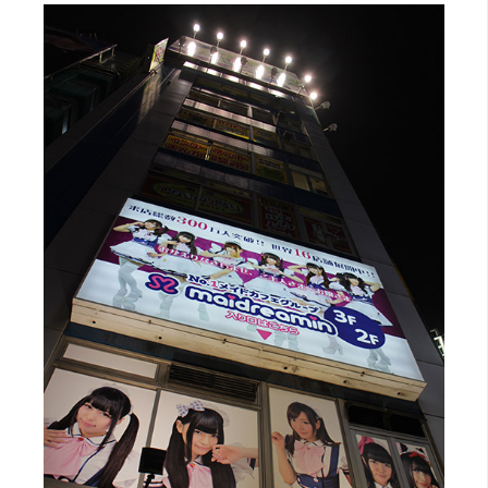
空
間
網
頁
設
計
前
端
H
T
M
L
/
C