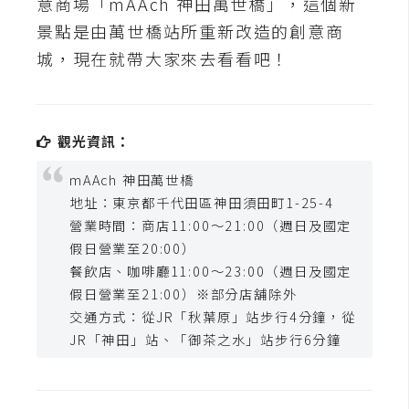
意商場「mAAch 神田萬世橋」，這個新
t
景點是由萬世橋站所重新改造的創意商
r
a
城，現在就帶大家來去看看吧！
t
o
r
觀光資訊：
mAAch 神田萬世橋
去
地址：東京都千代田區神田須田町1-25-4
背
營業時間：商店11:00～21:00（週日及國定
與
假日營業至20:00）
合
餐飲店、咖啡廳11:00～23:00（週日及國定
成
假日營業至21:00）※部分店舖除外
攝
交通方式：從JR「秋葉原」站步行4分鐘，從
影
JR「神田」站、「御茶之水」站步行6分鐘
商
品