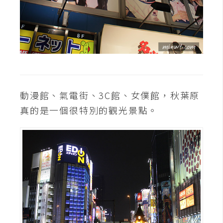
S
S
J
a
v
a
動漫館、氣電街、3C館、女僕館，秋葉原
S
真的是一個很特別的觀光景點。
c
r
i
p
t
U
I
/