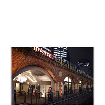
G
e
m
i
n
i
A
I
生
成
圖
片
影
片