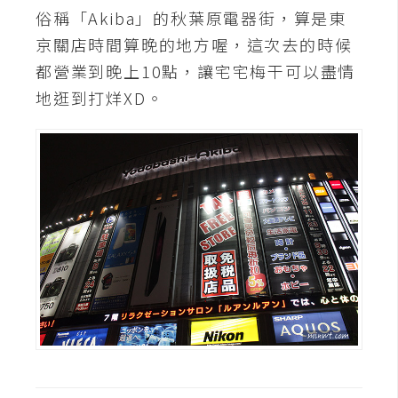
攝
俗稱「Akiba」的秋葉原電器街，算是東
影
京關店時間算晚的地方喔，這次去的時候
都營業到晚上10點，讓宅宅梅干可以盡情
手
地逛到打烊XD。
機
攝
影
器
材
操
控
資
源
免