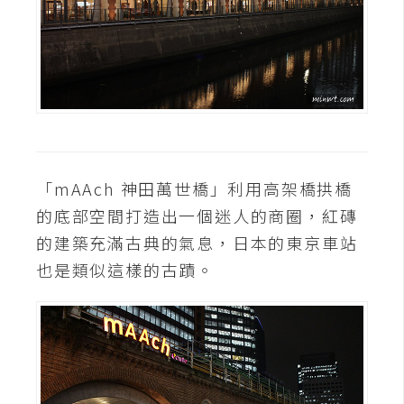
o
c
k
e
r
伺
服
「mAAch 神田萬世橋」利用高架橋拱橋
器
的底部空間打造出一個迷人的商圈，紅磚
設
的建築充滿古典的氣息，日本的東京車站
定
也是類似這樣的古蹟。
資
源
免
費
圖