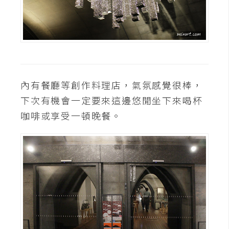
開
發
熱
門
內有餐廳等創作料理店，氣氛感覺很棒，
文
下次有機會一定要來這邊悠閒坐下來喝杯
章
咖啡或享受一頓晚餐。
全
站
導
覽
合