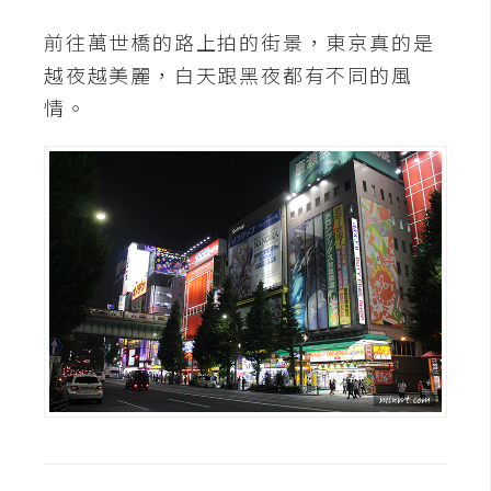
d
P
前往萬世橋的路上拍的街景，東京真的是
r
e
越夜越美麗，白天跟黑夜都有不同的風
s
s
情。
安
裝
與
設
定
外
掛
實
作
電
商