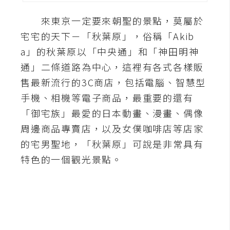
A
來東京一定要來朝聖的景點，莫屬於
I
應
宅宅的天下－「秋葉原」，俗稱「Akib
用
a」的秋葉原以「中央通」和「神田明神
通」二條道路為中心，這裡有各式各樣販
設
售最新流行的3C商店，包括電腦、智慧型
計
手機、相機等電子商品，最重要的還有
「御宅族」最愛的日本動畫、漫畫、偶像
網
周邊商品專賣店，以及女僕咖啡店等店家
站
的宅男聖地，「秋葉原」可說是非常具有
特色的一個觀光景點。
影
像
A
d
o