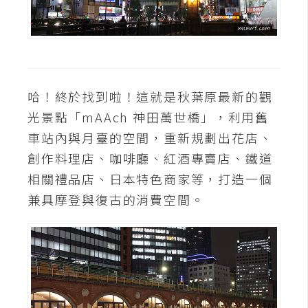
U
X
R
哈！終於找到啦！這就是秋葉原最新的觀
W
D
光景點「mAAch 神田萬世橋」，利用舊
網
車站內與月臺的空間，重新規劃出花店、
頁
創作料理店、咖啡廳、紅酒專賣店、鐵道
後
相關禮品店、日本特色商家等，打造一個
端
兼具摩登與復古的消費空間。
P
H
P
D