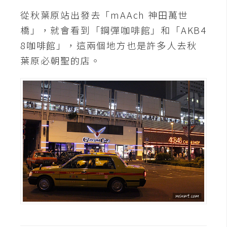
費
圖
從秋葉原站出發去「mAAch 神田萬世
庫
橋」，就會看到「鋼彈咖啡館」和「AKB4
8咖啡館」，這兩個地方也是許多人去秋
葉原必朝聖的店。
免
費
字
型
網
站
架
設
W
o
r