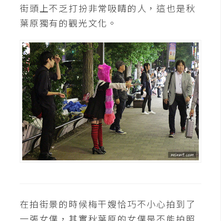
街頭上不乏打扮非常吸睛的人，這也是秋
W
葉原獨有的觀光文化。
o
o
C
o
m
m
e
r
c
e
金
流
物
在拍街景的時候梅干嫂恰巧不小心拍到了
流
一張女僕，其實秋葉原的女僕是不能拍照