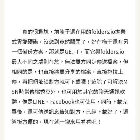
A
I
應
用
真的很尷尬，前陣子還在用的folders.io拋棄
式雲端硬碟，沒想到竟然關閉了，好在梅干還有另
設
計
一個備份方案，那就是GE.TT，而它與folders.io
最大不同之處則在於，無法雙方同步傳送檔案，但
相同的是，也直接將要分享的檔案，直接拖拉上
網
站
傳，再把網址給對方就可下載囉！這除了可解決M
SN時常傳檔秀豆外，也可用於其它的聊天通訊軟
體，像是LINE、Facebook也可使用，同時下載完
影
畢後，還可傳送訊息告知對方，已經下載好了，還
像
算挺方便的，現在就一塊來用看看吧！
A
d
o