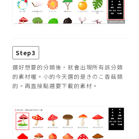
d
P
r
e
s
s
安
裝
Step3
與
設
選好想要的分類後，就會出現所有該分類
定
的素材喔。小的今天選的是きのこ香菇類
的。再直接點選要下載的素材。
外
掛
實
作
電
商