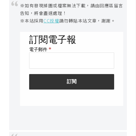
※如有發現掉圖或檔案無法下載，請由回應區留言
開
告知，將會盡速處理！
發
※本站採用
CC授權
請勿轉貼本站文章，謝謝。
熱
門
文
章
全
站
導
覽
合