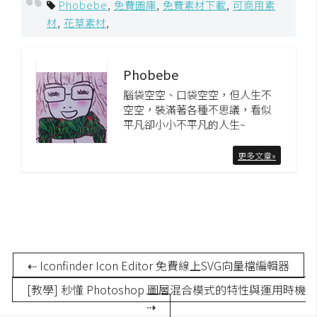
作
Phobebe
,
免費圖庫
,
免費素材下載
,
可商用素
提
材
,
花草素材
,
案
Phobebe
腦袋空空、口袋空空，但人生不
空空，裝滿著各種不思議，看似
平凡卻小小不平凡的人生~
更多文章»
⇠ Iconfinder Icon Editor 免費線上SVG向量檔編輯器
[教學] 秒懂 Photoshop 圖層混合模式的特性與運用時機
⇢