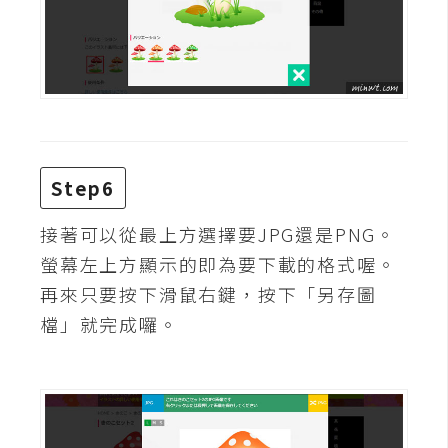
空
間
網
頁
設
Step6
計
接著可以從最上方選擇要JPG還是PNG。
前
螢幕左上方顯示的即為要下載的格式喔。
端
再來只要按下滑鼠右鍵，按下「另存圖
檔」就完成囉。
H
T
M
L
/
C