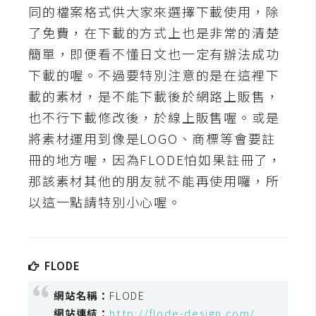
t
同的檔案格式供大家來選擇下載使用，除
r
了免費，在下載的方式上也是非常的清楚
a
簡單，即便看不懂日文也一定有辦法成功
t
下載的喔。不過要特別注意的是在這裡下
o
r
載的素材，是不能下載後於網路上販售，
也不行下載修改後，於線上販售喔。或是
將素材運用到像是LOGO、商標等會要註
去
冊的地方喔，因為FLODE怕如果註冊了，
背
與
那該素材其他的朋友就不能再使用囉，所
合
以這一點請特別小心喔。
成
攝
影
FLODE
商
網站名稱：
FLODE
品
網站連結：
http://flode-design.com/