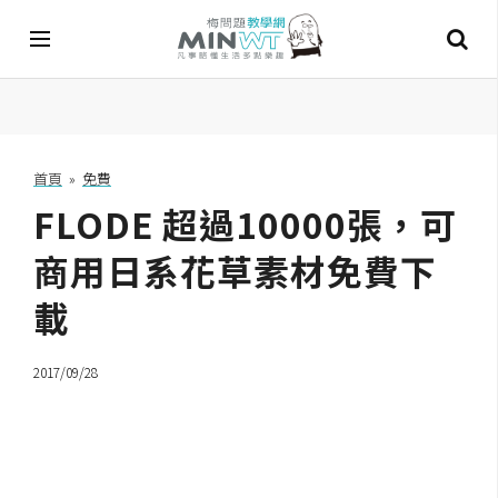
A
I
首頁
»
免費
FLODE 超過10000張，可
A
I
工
商用日系花草素材免費下
具
載
C
h
2017/09/28
a
t
G
P
T