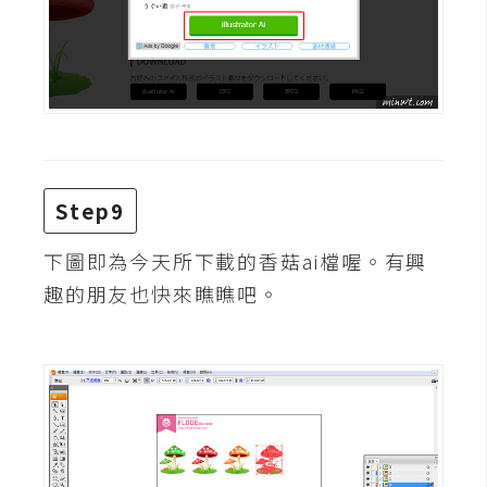
o
c
k
e
r
伺
Step9
服
器
下圖即為今天所下載的香菇ai檔喔。有興
設
趣的朋友也快來瞧瞧吧。
定
資
源
免
費
圖