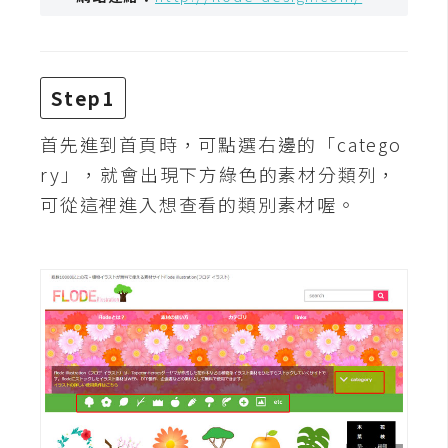
攝
影
Step1
手
機
首先進到首頁時，可點選右邊的「catego
攝
ry」，就會出現下方綠色的素材分類列，
影
可從這裡進入想查看的類別素材喔。
器
材
操
控
資
源
免