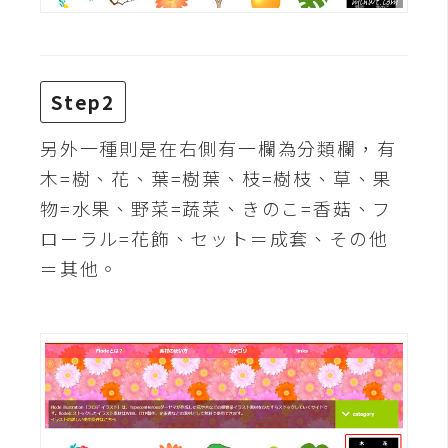
費
圖
庫
Step2
免
費
另外一種則是在右側有一欄為分類欄，有
字
木=樹、花、葉=樹葉、枝=樹枝、草、果
型
物=水果、野菜=蔬菜、きのこ=香菇、フ
ローラル=花飾、セット＝成套、その他
網
＝其他。
站
架
設
W
o
r