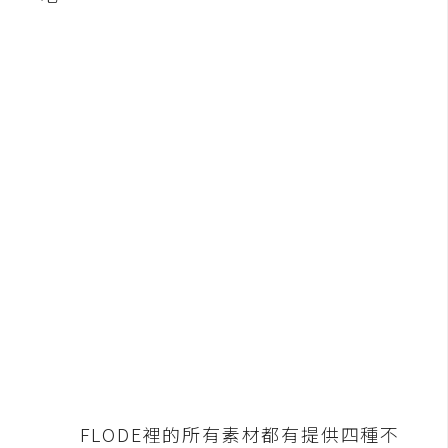
b
e
P
h
o
t
o
s
h
o
p
I
l
l
u
FLODE裡的所有素材都有提供四種不
s