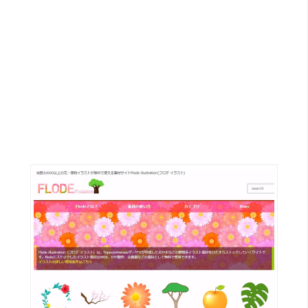
G
e
m
i
n
i
A
I
生
成
圖
片
影
片