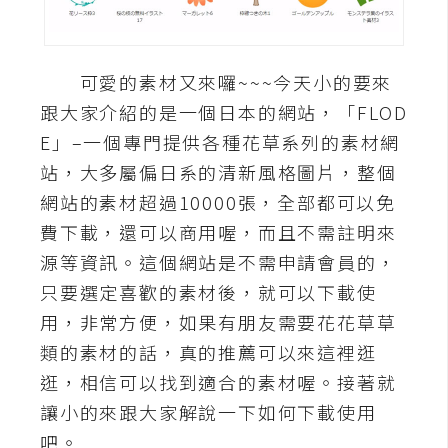
A
I
應
可愛的素材又來囉~~~今天小的要來
用
跟大家介紹的是一個日本的網站，「FLOD
設
E」–一個專門提供各種花草系列的素材網
計
站，大多屬偏日系的清新風格圖片，整個
網站的素材超過10000張，全部都可以免
網
費下載，還可以商用喔，而且不需註明來
站
源等資訊。這個網站是不需申請會員的，
只要選定喜歡的素材後，就可以下載使
用，非常方便，如果有朋友需要花花草草
影
類的素材的話，真的推薦可以來這裡逛
像
逛，相信可以找到適合的素材喔。接著就
A
讓小的來跟大家解說一下如何下載使用
d
吧。
o