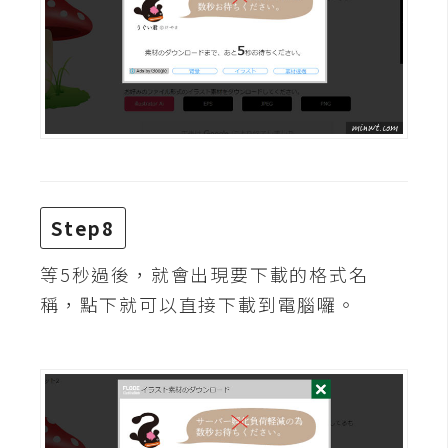
U
X
R
W
D
網
頁
Step8
後
端
等5秒過後，就會出現要下載的格式名
稱，點下就可以直接下載到電腦囉。
P
H
P
D