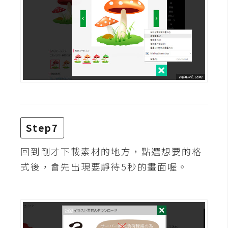
S
S
J
a
v
a
S
c
Step7
r
i
回到剛才下載素材的地方，點選想要的格
p
式後，會先出現要靜待5秒的畫面喔。
t
U
I
/