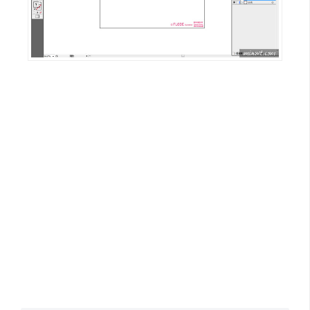
示
免
費
版
型
M
A
C
開
箱
梅