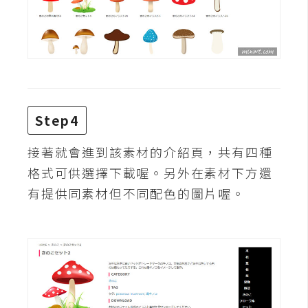
W
o
o
C
o
m
Step4
m
e
接著就會進到該素材的介紹頁，共有四種
r
格式可供選擇下載喔。另外在素材下方還
c
有提供同素材但不同配色的圖片喔。
e
金
流
物
流