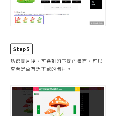
架
設
主
機
與
網
域
Step5
點選圖片後，可進到如下圖的畫面，可以
S
查看是否有想下載的圖片。
E
O
工
具
免
費