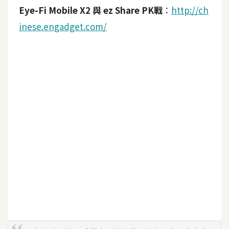
Eye-Fi Mobile X2 與 ez Share PK戰
：
http://ch
S
S
inese.engadget.com/
J
a
v
a
S
c
r
i
p
t
U
I
/