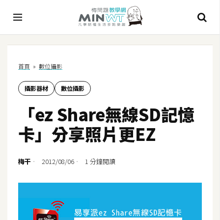
A
首頁
»
數位攝影
I
攝影器材
數位攝影
A
I
「ez Share無線SD記憶
工
具
卡」分享照片更EZ
C
h
梅干
2012/08/06
1 分鐘閱讀
a
t
G
P
T