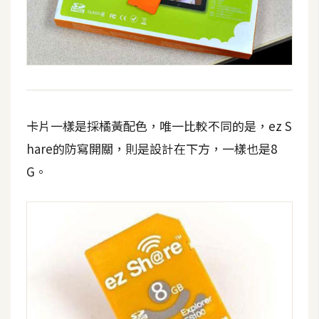
費
圖
庫
免
費
字
卡片一樣是採橘黃配色，唯一比較不同的是，ez S
型
hare的防寫開關，則是設計在下方，一樣也是8
G。
網
站
架
設
W
o
r