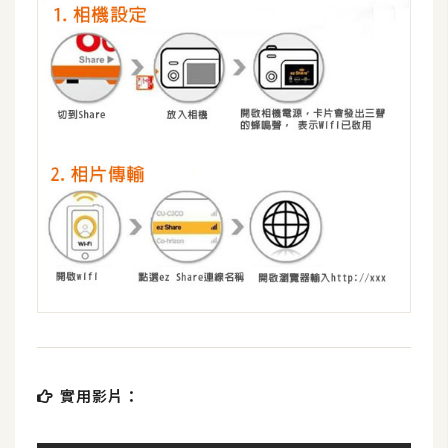
架
設
主
機
與
網
域
S
E
O
工
具
實用影片：
免
費