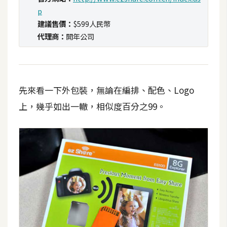
攝
p
影
建議售價：
$599人民幣
代理商：
開年公司
手
機
攝
影
先來看一下外包裝，無論在編排、配色、Logo
上，幾乎如出一轍，相似度百分之99。
器
材
操
控
資
源
免