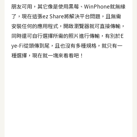
b
朋友可用，其它像是使用黑莓、WinPhone就無緣
e
了，現在這張ez Share將解決平台問題，且無需
P
安裝任何的應用程式，開啟瀏覽器就可直接傳輸，
h
同時還可自行選擇所需的照片進行傳輸，有別於E
o
ye-Fi從頭傳到尾，且也沒有多種規格，就只有一
t
o
種選擇，現在就一塊來看看吧！
s
h
o
p
I
l
l
u
s