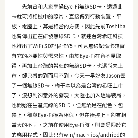
先前曾和大家享過Eye-Fi無線SD卡，透過此
A
I
卡就可將相機中的照片，直接傳到行動裝置、平
應
用
板、電腦上，算是相當的方便，因此先前Toshiba
也曾傳出正在研發無線SD卡，就連台灣希旺科技
設
也推出了WiFi SD記憶卡Y5，可見無線記憶卡確實
計
有它的必要性與需求性，由於Eye-Fi在台不易取
得，再加上台灣的希旺的無線SD卡，也還尚未上
網
市，卻只看的到而用不到，今天一早好友Jason丟
站
了一個無線SD卡，梅干本以為是台灣的希旺上市
了，沒想到卻意外的發現，大陸也加入這場戰局，
影
也開始在生產無線的SD卡，但無論是在配色、包
像
裝上，卻與Eye-Fi極為相似，但在操控上，卻有相
當大的不同，之前在使用Eye-Fi時，則會受限於它
A
d
的應用程式，因此只有win/mac、ios/andriod的
o