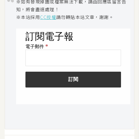
※如有發現掉圖或檔案無法下載，請由回應區留言告
U
知，將會盡速處理！
X
※本站採用
CC授權
請勿轉貼本站文章，謝謝。
R
W
D
網
頁
後
端
P
H
P
D