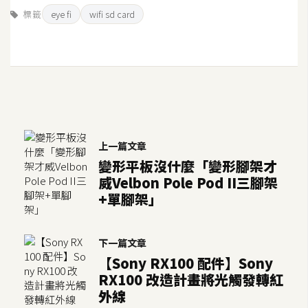
o
標籤
eye fi
wifi sd card
c
k
e
r
伺
服
上一篇文章
器
變形平板沒什麼「變形腳架才
設
威Velbon Pole Pod II三腳架
定
+單腳架」
資
源
下一篇文章
【Sony RX100 配件】Sony
免
RX100 改造計畫將光觸發轉紅
費
外線
圖