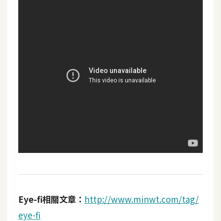
空
間
網
頁
設
計
前
端
H
T
M
L
Eye-fi相關文章：
http://www.minwt.com/tag/
/
eye-fi
C