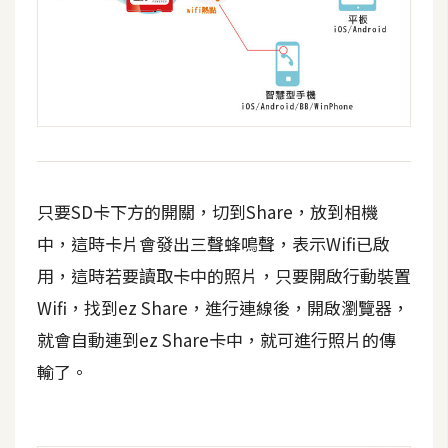
W
o
o
C
o
m
m
e
只要SD卡下方的開關，切到Share，放到相機
r
中，這時卡片會發出三聲蜂鳴聲，表示Wifi已啟
c
用，這時若要讀取卡中的照片，只要開啟行動裝置
e
Wifi，找到ez Share，進行連線後，開啟瀏覽器，
就會自動連到ez Share卡中，就可進行照片的傳
金
輸了。
流
物
流