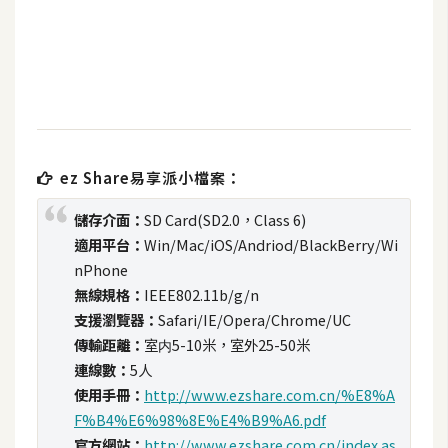
t
r
a
t
o
r
ez Share易享派小檔案：
去
儲存介面：
SD Card(SD2.0，Class 6)
背
適用平台：
Win/Mac/iOS/Andriod/BlackBerry/Wi
與
nPhone
合
無線規格：
IEEE802.11b/g/n
成
支援瀏覽器：
Safari/IE/Opera/Chrome/UC
攝
傳輸距離：
室内5-10米，室外25-50米
影
連線數：
5人
使用手冊：
http://www.ezshare.com.cn/%E8%A
商
F%B4%E6%98%8E%E4%B9%A6.pdf
品
官方網站：
http://www.ezshare.com.cn/index.as