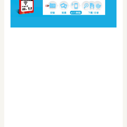
G
e
m
i
n
i
A
I
生
成
圖
片
影
片