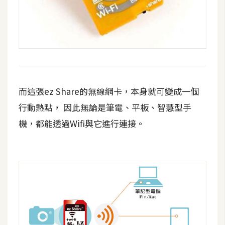
d
P
r
e
s
s
安
裝
而這張ez Share的無線網卡，本身就可變成一個
與
行動熱點， 因此無論是筆電、平板、智慧型手
設
定
機，都能透過Wifi與它進行連接。
外
掛
實
作
電
商