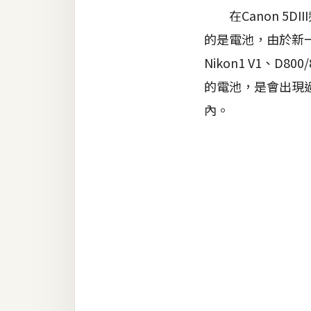
金流物流
在Canon 5D
架設
的是電池，由於新一
主機與網域
Nikon1 V1、
SEO 工具
的電池，是會出現
內。
免費空間
網頁設計
前端
HTML / CSS
JavaScript
UI / UX