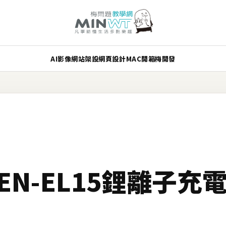
AI
影像
網站架設
網頁設計
MAC
開箱
梅開發
 EN-EL15鋰離子