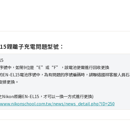
-EL15鋰離子充電問題型號：
15
的序號中，如第9位是“E”或“F”，該電池便需進行回收更換
EN-EL15電池序號中，為有問題的序號編碼時，請聯絡國祥客服人員石小姐(電
進行安排更換。
之Nikon原廠EN-EL15，才可以一換一方式進行更換)
/www.nikonschool.com.tw/news/news_detail.php?ID=250