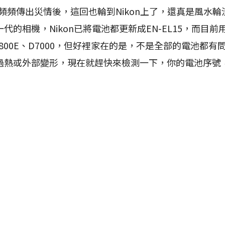
III頻頻傳出災情後，這回也輪到Nikon上了，還真是風水
代的相機，Nikon已將電池都更新成EN-EL15，而目
D800/800E、D7000，但好裡家在的是，不是全部的電池
過熱或外部變形，現在就趕快來檢測一下，你的電池序號