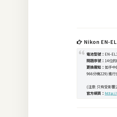
RWD 網頁
後端
PHP
Docker
Nikon EN
伺服器設定
電池型號：
EN-EL
資源
問題序號：
14位
免費圖示
更換需知：
如手中的
966分機229) 
免費版型
(注意: 只有受影響
官方網頁：
http:/
MAC
開箱