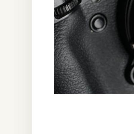
器材操控
資源
免費圖庫
免費字型
網站架設
WordPress
安裝與設定
外掛實作
電商
WooCommerce