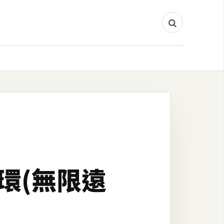
頭轉環(無限遠