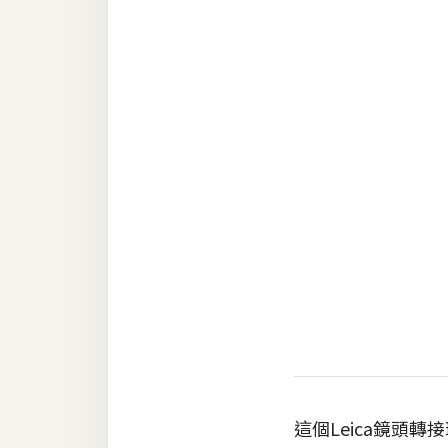
RWD 網頁
後端
PHP
Docker
伺服器設定
資源
免費圖示
免費版型
MAC
這個Leica鏡頭
開箱