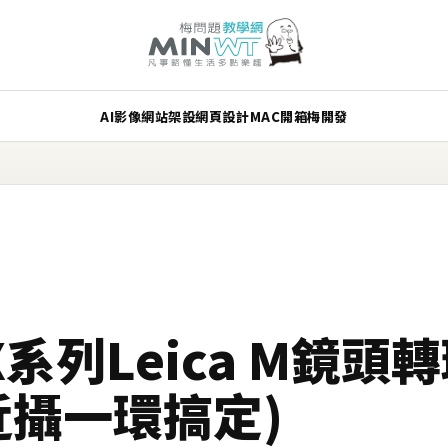
AI
影像
網站架設
網頁設計
MAC
開箱
梅開發
M X系列Leica M鏡
近攝一環搞定)