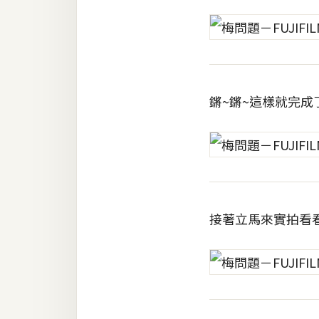
鏘~鏘~這樣就完
接著立馬來實拍看看