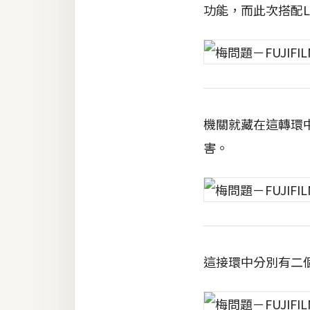
功能，而此次搭配Lei
梅開發
熱門文章
全站導覽
機關就藏在這轉環
害。
合作提案
這接環中分別有二