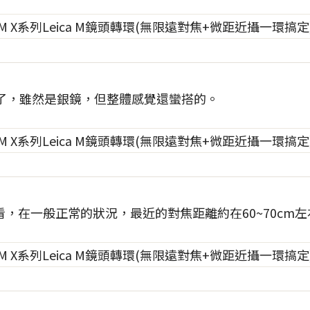
成了，雖然是銀鏡，但整體感覺還蠻搭的。
，在一般正常的狀況，最近的對焦距離約在60~70cm左