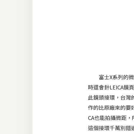
金流物流
架設
主機與網域
SEO 工具
免費空間
網頁設計
富士X系列的微單
時還會針LEICA鏡
前端
此鏡頭接環，台灣
HTML / CSS
作的比原廠來的要
JavaScript
CA也能拍攝微距，
UI / UX
這個接環千萬別錯