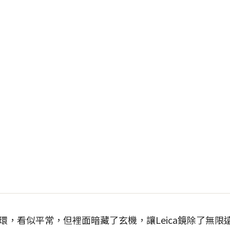
轉接環，看似平常，但裡面暗藏了玄機，讓Leica鏡除了無