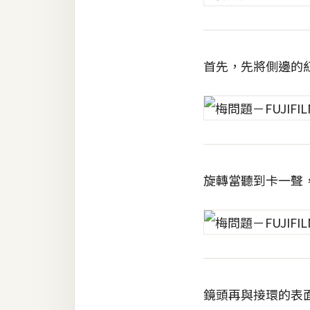
首先，先將側邊的
旋轉當聽到卡一聲
鏡頭再與接環的表