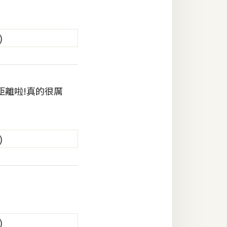
距離啦!真的很厲