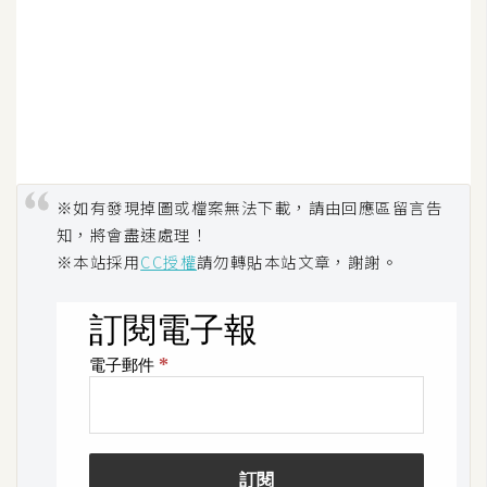
架
設
主
機
與
網
域
※如有發現掉圖或檔案無法下載，請由回應區留言告
知，將會盡速處理！
※本站採用
CC授權
請勿轉貼本站文章，謝謝。
S
E
O
工
具
免
費