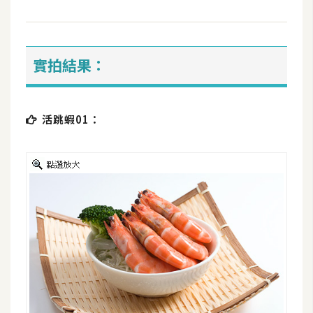
攝
影
實拍結果：
手
機
攝
活跳蝦01：
影
器
材
操
控
資
源
免