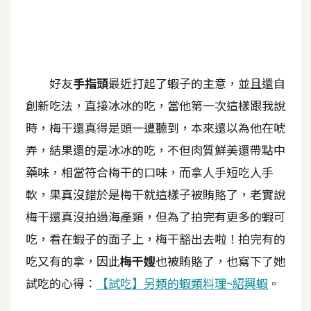
A
I
應
用
好友
手指頭
最近打起了蝦子的主意，並且還自
設
創新吃法，直接冰冰的吃，當他第一次這樣跟我說
計
時，梅干還真得是頭一遭聽到，本來還以為他在唬
弄，結果還的是冰冰的吃，不但肉質鮮美還帶點中
網
藥味，相當符合梅干的口味，而拿人手短吃人手
站
軟，果真沒錯於是梅干就這樣子被賄賂了，老實說
梅干還真沒拍過海產類，但為了拍完有更多的蝦可
影
吃，看在蝦子的面子上，梅干豁出去啦！拍完有的
像
吃又有的拿，因此
梅干嫂
也被賄賂了，也寫下了她
試吃的心得：
【試吃】另類的蝦類料理~紹興蝦
。
A
d
o