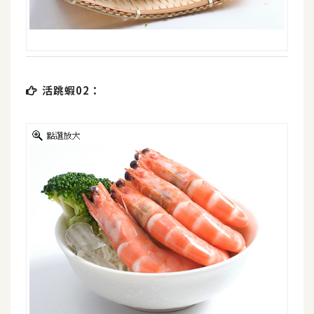
費
圖
庫
免
活跳蝦02：
費
字
型
網
站
架
設
W
o
r