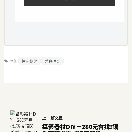
空
間
網
頁
設
計
標籤
攝影教學
美食攝影
前
端
H
T
M
L
上一篇文章
/
攝影器材DIY－280元有找!讓
C