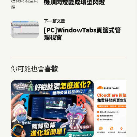
機頂閃燈變成環型閃燈
S
S
下一篇文章
[PC]WindowTabs頁籤式管
J
理視窗
a
v
a
S
你可能也會
喜歡
c
r
i
p
t
U
I
/