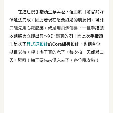
W
在這也祝
手指頭
生意興隆，但由於目前官網好
o
像還法完成，因此若現在想要訂購的朋友們，可能
o
只能先用心電感應，或是用飛鵨傳書，一旦
手指頭
C
o
收到將會立即出貨～XD~還真的咧！而此次
手指頭
m
則是找了
程式逗設計
的
Cora課長
設計，也請各位
m
拭目以待，呼！梅干真的老了，每次拍一天都累三
e
r
天，累呀！梅干要先來溫床去了，各位晚安啦！
c
e
金
流
物
流