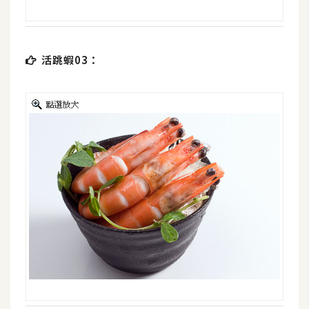
d
P
r
e
s
s
活跳蝦03：
安
裝
與
設
定
外
掛
實
作
電
商