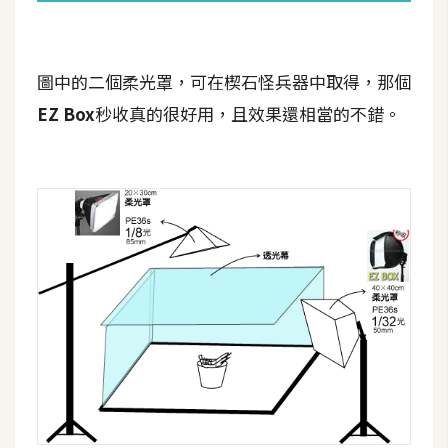
t
r
a
圖中的二個柔光罩，可在楔石怪兵器中取得，那個
t
o
EZ Box
秒收真的很好用，且效果還相當的不錯。
r
去
背
與
合
成
攝
影
商
品