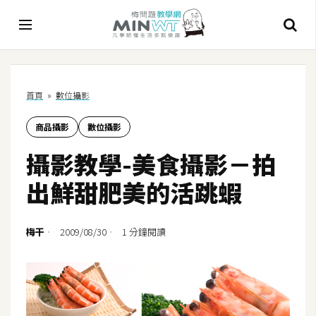
A
首頁
»
數位攝影
I
商品攝影
數位攝影
A
I
攝影教學-美食攝影－拍
工
具
出鮮甜肥美的活跳蝦
C
h
梅干
2009/08/30
1 分鐘閱讀
a
t
G
P
T