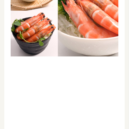
G
e
m
i
n
i
A
I
生
成
圖
片
影
片