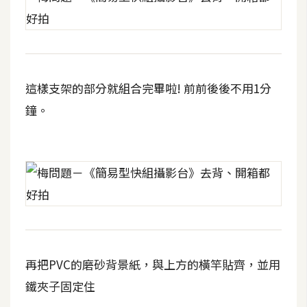
架
設
主
機
這樣支架的部分就組合完畢啦! 前前後後不用1分
與
網
鐘。
域
S
E
O
工
具
再把PVC的磨砂背景紙，與上方的橫竿貼齊，並用
免
鐵夾子固定住
費