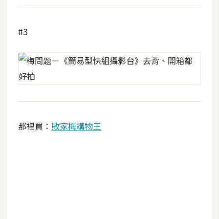
U
X
#3
R
W
D
網
頁
後
那裡買：
敗家梅購物王
端
P
H
P
D