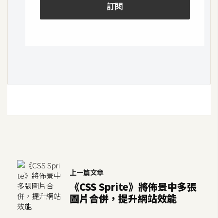
示
免
費
版
型
M
A
C
開
上一篇文章
箱
《CSS Sprite》將佈景中多張
圖片合併，提升網站效能
梅