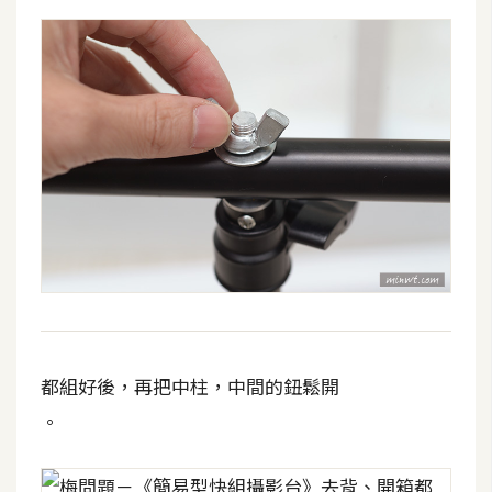
W
o
o
C
o
m
m
e
r
c
e
金
都組好後，再把中柱，中間的鈕鬆開
流
。
物
流