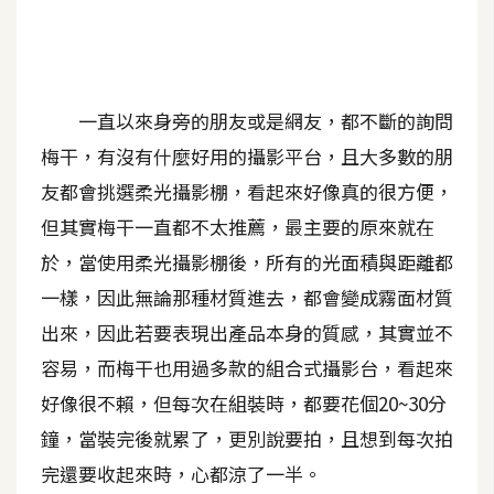
A
I
應
用
一直以來身旁的朋友或是網友，都不斷的詢問
設
梅干，有沒有什麼好用的攝影平台，且大多數的朋
計
友都會挑選柔光攝影棚，看起來好像真的很方便，
但其實梅干一直都不太推薦，最主要的原來就在
網
於，當使用柔光攝影棚後，所有的光面積與距離都
站
一樣，因此無論那種材質進去，都會變成霧面材質
出來，因此若要表現出產品本身的質感，其實並不
影
容易，而梅干也用過多款的組合式攝影台，看起來
像
好像很不賴，但每次在組裝時，都要花個20~30分
鐘，當裝完後就累了，更別說要拍，且想到每次拍
A
d
完還要收起來時，心都涼了一半。
o