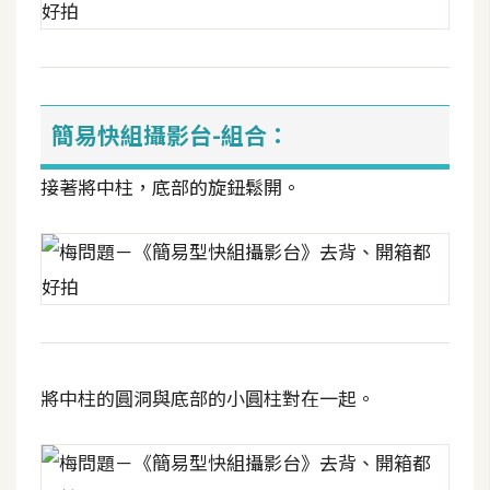
攝
影
手
簡易快組攝影台-組合：
機
攝
接著將中柱，底部的旋鈕鬆開。
影
器
材
操
控
資
將中柱的圓洞與底部的小圓柱對在一起。
源
免