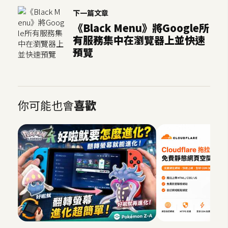
開
下一篇文章
《Black Menu》將Google所
發
有服務集中在瀏覽器上並快速
預覽
熱
門
文
你可能也會
喜歡
章
全
站
導
覽
合