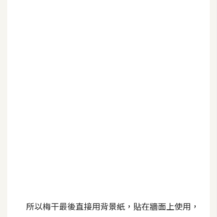
b
e
P
h
o
t
o
s
h
o
p
I
l
l
u
所以梅干最後直接用背景紙，貼在牆面上使用，
s