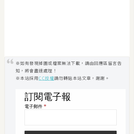
o
c
k
e
r
伺
服
※如有發現掉圖或檔案無法下載，請由回應區留言告
器
知，將會盡速處理！
設
※本站採用
CC授權
請勿轉貼本站文章，謝謝。
定
資
源
免
費
圖