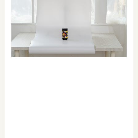
G
e
m
i
n
i
A
I
生
成
圖
片
影
片