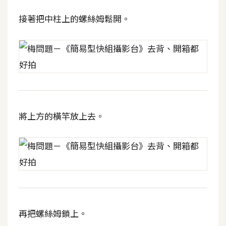
d
P
接著把中柱上的螺絲姆鬆開。
r
e
s
s
安
裝
與
設
將上方的橫竿放上去。
定
外
掛
實
作
電
再把螺絲姆鎖上。
商