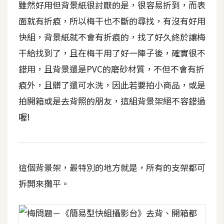
雖然好用但背景紙很討厭的是，很容易折到，而表
t
r
面就有折痕，所以梅干也不斷的尋找，有沒有好用
a
快組，背景紙就不會有折痕的，找了好久終於讓梅
t
干給找到了，且在梅干用了好一陣子後，確實很不
o
r
錯用，且背景還是PVC的磨砂材質，不但不會有折
痕外，且髒了還可水洗，因此若要拍小商品，或是
拍開箱或是去背照的朋友，這組背景架絕不容錯過
去
背
喔!
與
合
成
這個背景架，最特別的地方就是，所有的支架都可
攝
影
拆開來攤平。
商
品