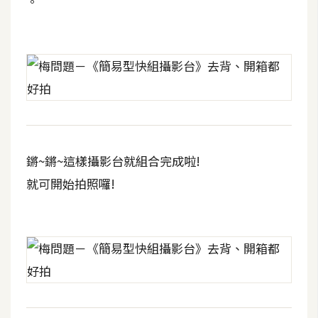
。
空
間
網
頁
設
計
鏘~鏘~這樣攝影台就組合完成啦!
前
就可開始拍照囉!
端
H
T
M
L
/
C