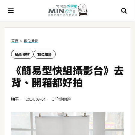
A
首頁
»
數位攝影
I
攝影器材
數位攝影
A
I
《簡易型快組攝影台》去
工
具
背、開箱都好拍
C
h
梅干
2014/09/04
1 分鐘閱讀
a
t
G
P
T