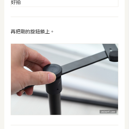
費
圖
庫
再把剛的旋鈕鎖上。
免
費
字
型
網
站
架
設
W
o
r