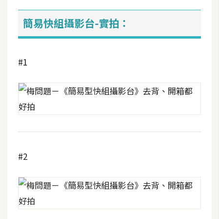
S
S
簡易快組攝影台-實拍：
J
#1
a
v
a
S
c
r
i
p
#2
t
U
I
/