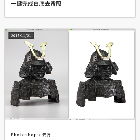
一鍵完成白底去背照
W
o
o
C
2018/11/21
o
m
m
e
r
c
e
金
流
物
流
Photoshop
去背