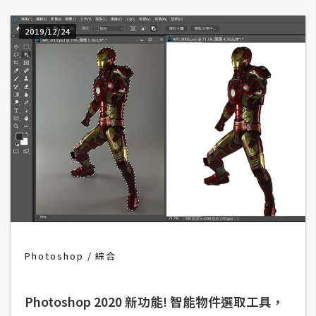
d
P
r
2019/12/24
e
s
s
安
裝
與
設
定
外
掛
實
Photoshop
綜合
作
電
Photoshop 2020 新功能! 智能物件選取工具，
商