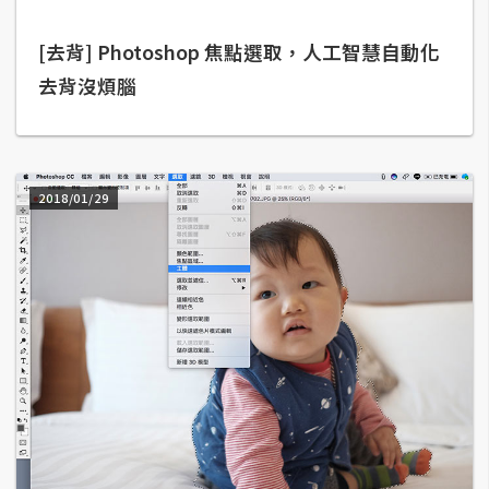
架
設
[去背] Photoshop 焦點選取，人工智慧自動化
去背沒煩腦
主
機
與
網
域
2018/01/29
S
E
O
工
具
免
費