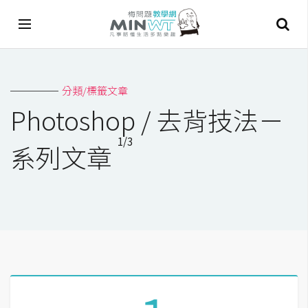
A
分類/標籤文章
I
Photoshop / 去背技法－
A
1/3
I
系列文章
工
具
C
h
a
t
G
P
T