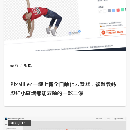
攝
影
手
機
攝
影
去背
影像
器
材
PixMiller 一鍵上傳全自動化去背器，複雜髮絲
操
控
與細小區塊都能清除的一乾二淨
資
源
免
2021/01/11