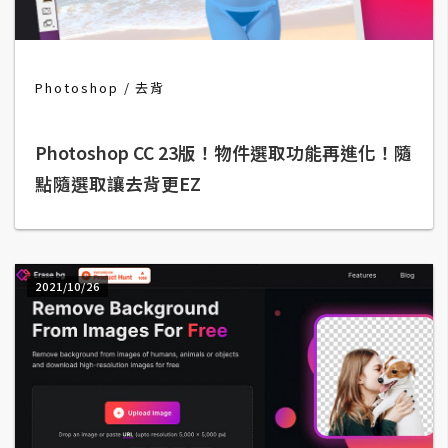
b
e
P
Photoshop
去背
h
o
Photoshop CC 23版！物件選取功能再進化！隨
t
o
點隨選取讓去背更EZ
s
h
o
p
2021/10/26
I
l
l
u
s