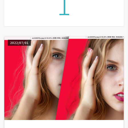
1
G
e
m
i
2022/07/01
n
i
A
I
生
成
圖
片
影
片