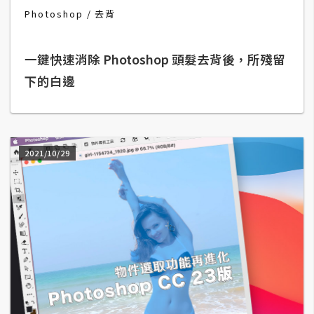
Photoshop
去背
A
I
應
用
一鍵快速消除 Photoshop 頭髮去背後，所殘留
下的白邊
設
計
2021/10/29
網
站
影
像
A
d
o