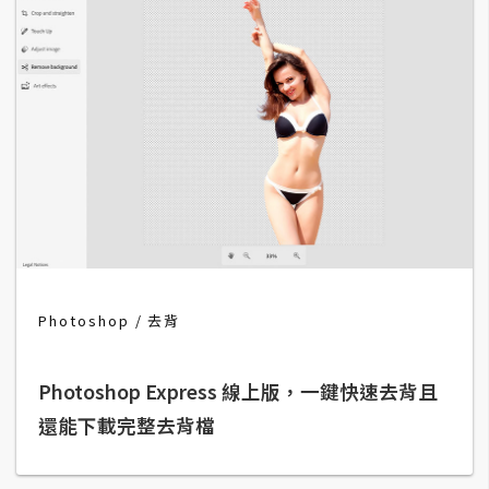
費
圖
庫
免
費
字
型
網
站
Photoshop
去背
架
設
Photoshop Express 線上版，一鍵快速去背且
還能下載完整去背檔
W
o
r