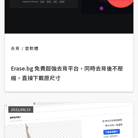
t
r
a
t
o
r
去背
雲軟體
去
Erase.bg 免費超強去背平台，同時去背後不壓
背
與
縮，直接下載原尺寸
合
成
攝
影
2021/09/13
商
品