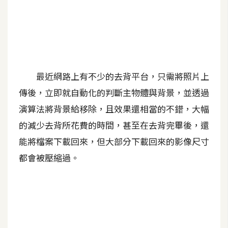
A
I
應
用
設
最近網路上有不少的去背平台，只需將照片上
計
傳後，立即就自動化的判斷主物體與背景，並透過
演算法將背景給移除，且效果還相當的不錯，大幅
網
的減少去背所花費的時間，甚至在去背完畢後，還
站
能將檔案下載回來，但大部分下載回來的影像尺寸
都會被壓縮過。
影
像
A
d
o