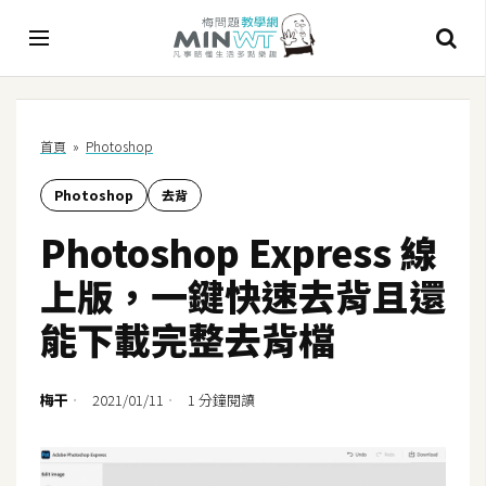
A
首頁
»
Photoshop
I
Photoshop
去背
A
I
Photoshop Express 線
工
具
上版，一鍵快速去背且還
C
能下載完整去背檔
h
a
t
梅干
2021/01/11
1 分鐘閱讀
G
P
T