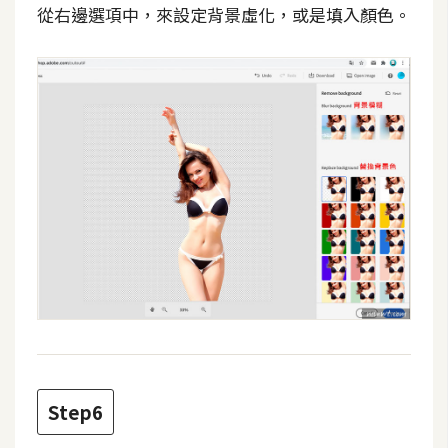
架
從右邊選項中，來設定背景虛化，或是填入顏色。
設
主
機
與
網
域
S
E
O
工
具
Step6
免
費