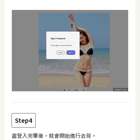
d
P
r
e
s
s
安
裝
與
設
定
外
掛
實
作
Step4
電
當登入完畢後，就會開始進行去背。
商