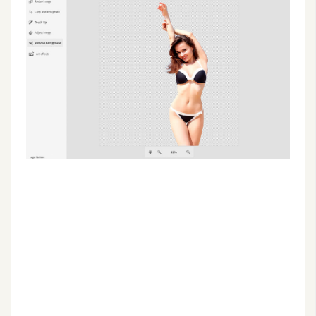
G
e
m
i
n
i
A
I
生
成
圖
片
影
片