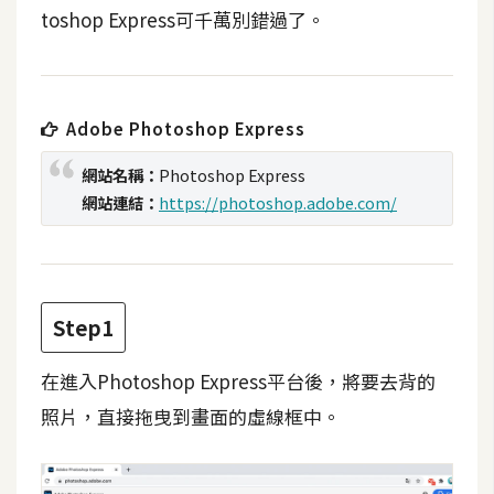
t
toshop Express可千萬別錯過了。
r
a
t
o
Adobe Photoshop Express
r
網站名稱：
Photoshop Express
網站連結：
https://photoshop.adobe.com/
去
背
與
合
Step1
成
攝
在進入Photoshop Express平台後，將要去背的
影
照片，直接拖曳到畫面的虛線框中。
商
品