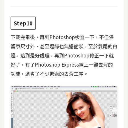
示
免
Step10
費
版
下載完畢後，再到Photoshop檢查一下，不但保
型
留原尺寸外，甚至邊緣也無鋸齒狀，至於髮尾的白
邊，這到是好處理，再到Photoshop修正一下就
好了，有了Photoshop Express線上一鍵去背的
M
A
功能，還省了不少繁索的去背工序。
C
開
箱
梅