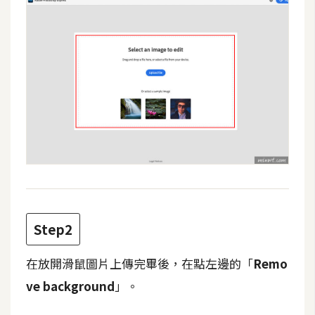
攝
影
手
機
攝
影
器
材
操
控
Step2
資
源
在放開滑鼠圖片上傳完畢後，在點左邊的「
Remo
ve background
」。
免