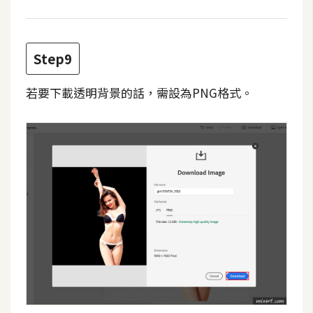
o
c
k
Step9
e
r
若要下載透明背景的話，需設為PNG格式。
伺
服
器
設
定
資
源
免
費
圖