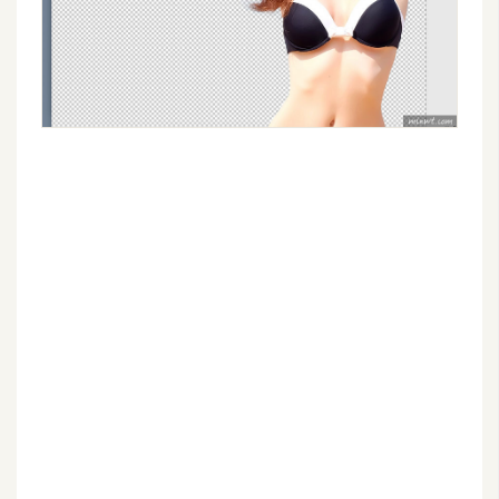
開
發
熱
門
文
章
全
站
導
覽
合