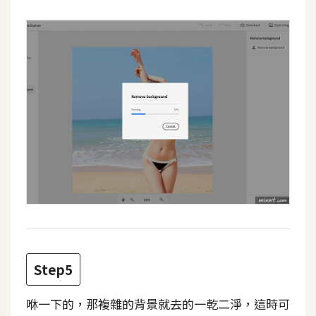
W
o
o
C
o
m
m
e
r
c
e
金
流
Step5
物
流
咻一下的，那複雜的背景就去的一乾二淨，這時可