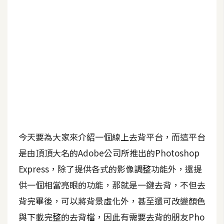
b
e
P
h
o
t
o
s
h
o
今天要為大家來介紹一個線上去背平台，而這平台
p
是由頂頂大名的Adobe公司所推出的Photoshop
Express，除了提供各式的影像調整功能外，還提
I
l
供一個相當亮眼的功能，那就是一鍵去背，不但去
l
背完畢後，可以將背景虛化外，甚至還可改變顏色
u
與下載完整的去背檔，因此有需要去背的朋友Pho
s