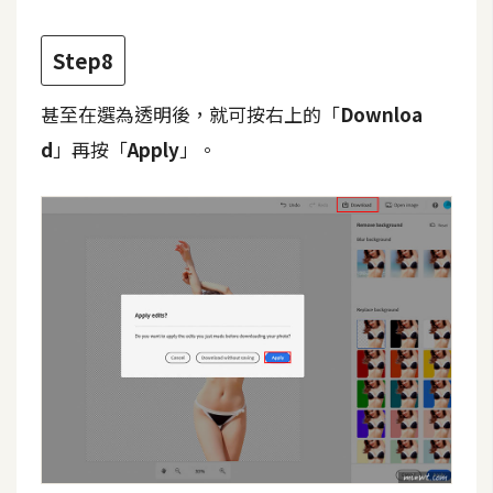
U
X
Step8
甚至在選為透明後，就可按右上的「
Downloa
R
d
」再按「
Apply
」。
W
D
網
頁
後
端
P
H
P
D