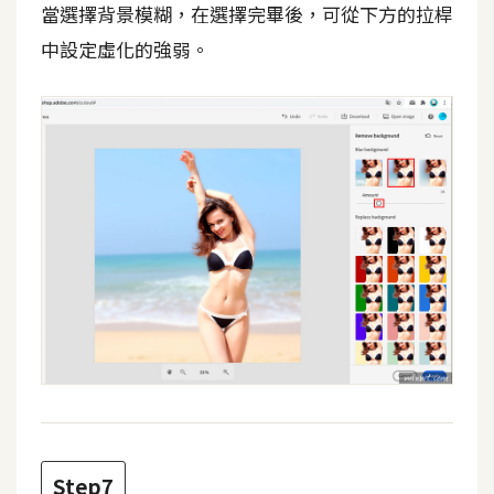
當選擇背景模糊，在選擇完畢後，可從下方的拉桿
空
間
中設定虛化的強弱。
網
頁
設
計
前
端
H
T
M
L
/
Step7
C