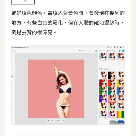
S
或是填色顏色，當填入背景色時，會發現在髮尾的
S
地方，有些白色的霧化，但在人體的確切邊緣時，
倒是去背的很漂亮。
J
a
v
a
S
c
r
i
p
t
U
I
/