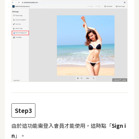
費
圖
庫
免
費
字
型
網
站
架
設
Step3
由於這功能需登入會員才能使用，這時點「
Sign i
W
o
n
」。
r