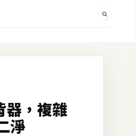
去背器，複雜
二淨