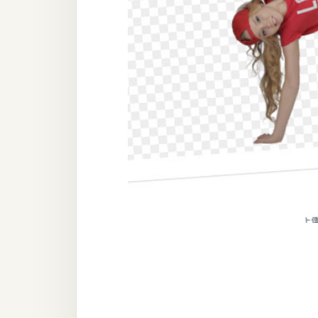
器材操控
資源
免費圖庫
免費字型
網站架設
WordPress
安裝與設定
外掛實作
電商
WooCommerce