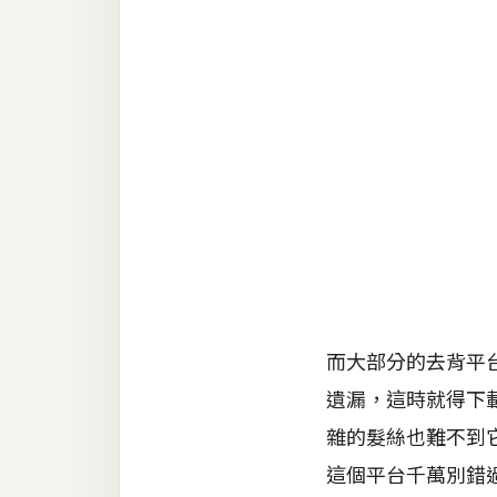
RWD 網頁
後端
PHP
Docker
伺服器設定
資源
免費圖示
免費版型
而大部分的去背平
遺漏，這時就得下
MAC
雜的髮絲也難不到
這個平台千萬別錯
開箱