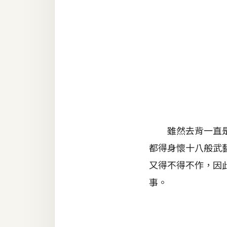
金流物流
架設
主機與網域
SEO 工具
免費空間
網頁設計
雖然去背一直是個
都得身懷十八般武
前端
又得不得不作，因
HTML / CSS
事。
JavaScript
UI / UX