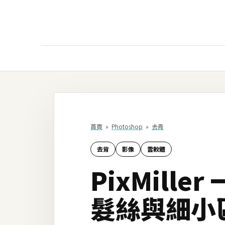
AI
AI工具
ChatGPT
首頁
»
Photoshop
»
去背
Gemini
去背
影像
雲軟體
AI生成
PixMil
圖片
影片
髮絲與細小
AI應用