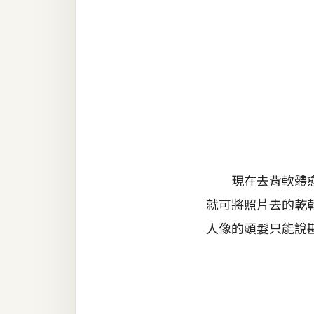
金流物流
架設
主機與網域
SEO 工具
免費空間
網頁設計
現在去背軟體愈來
就可將照片去的乾
前端
人像的頭髮只能說勘
HTML / CSS
JavaScript
UI / UX