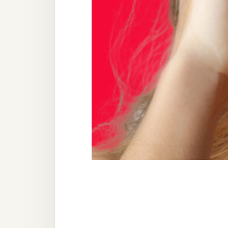
器材操控
資源
免費圖庫
免費字型
網站架設
WordPress
安裝與設定
外掛實作
電商
WooCommerce