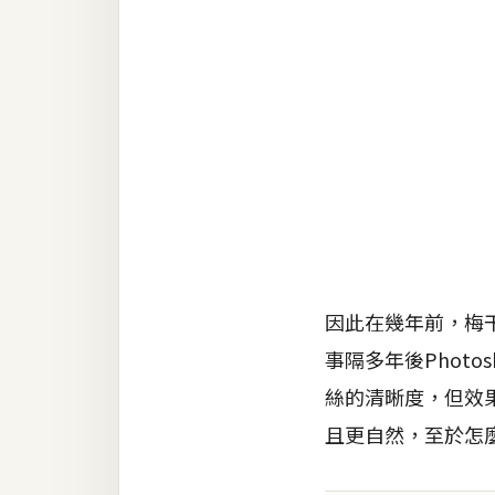
RWD 網頁
後端
PHP
Docker
伺服器設定
資源
免費圖示
免費版型
因此在幾年前，梅干
事隔多年後Phot
絲的清晰度，但效
MAC
且更自然，至於怎
開箱