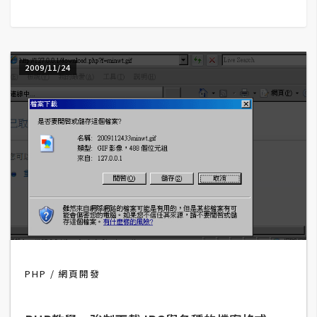
G
e
2009/11/24
m
i
n
i
A
I
生
成
圖
片
PHP
網頁開發
影
片