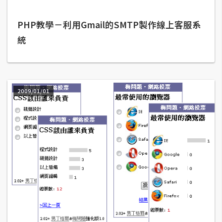
b
e
PHP教學－利用Gmail的SMTP製作線上客服系
統
P
h
o
t
o
2009/01/01
s
h
o
p
I
l
l
u
s