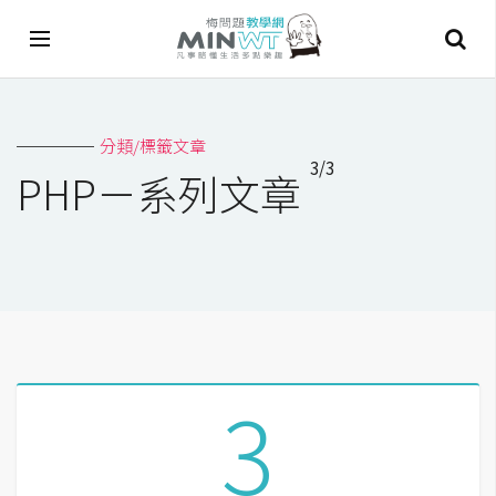
A
分類/標籤文章
I
3/3
PHP－系列文章
A
I
工
具
C
h
a
3
t
G
P
T