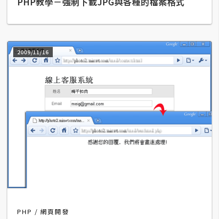
PHP教學－強制下載JPG與各種的檔案格式
A
I
應
用
2009/11/16
設
計
網
站
影
像
A
d
PHP
網頁開發
o