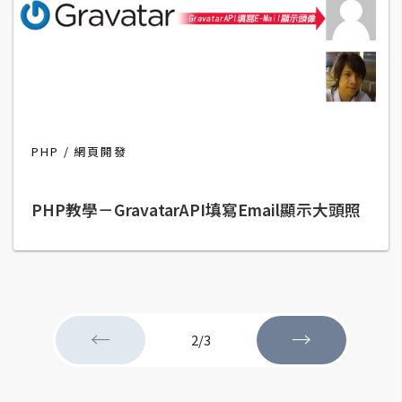
費
圖
庫
免
費
字
PHP
網頁開發
型
PHP教學－GravatarAPI填寫Email顯示大頭照
網
站
架
設
←
→
2/3
W
o
r