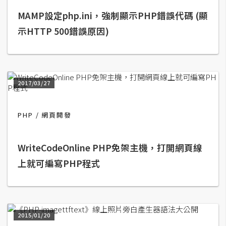
MAMP設定php.ini，強制顯示PHP錯誤代碼 (顯
A
I
示HTTP 500錯誤原因)
應
用
設
計
2017/03/27
PHP
網頁開發
網
站
WriteCodeOnline PHP免架主機，打開網頁線
上就可編寫PHP程式
影
像
A
d
2015/01/20
o