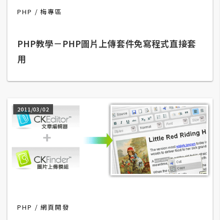
t
PHP
梅專區
r
a
t
PHP教學－PHP圖片上傳套件免寫程式直接套
o
用
r
去
2011/03/02
背
與
合
成
攝
影
商
PHP
網頁開發
品