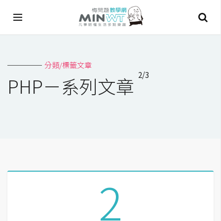
A
分類/標籤文章
I
2/3
PHP－系列文章
A
I
工
具
C
h
a
2
t
G
P
T