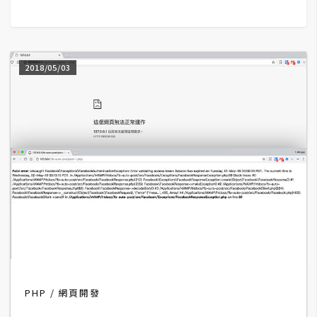
G
e
2018/05/03
m
i
n
i
A
I
生
成
圖
片
PHP
網頁開發
影
片