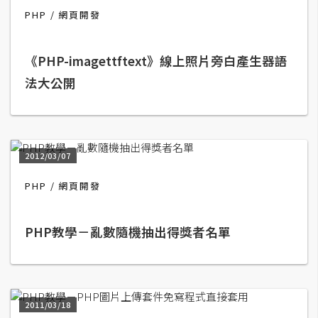
b
PHP
網頁開發
e
P
《PHP-imagettftext》線上照片旁白產生器語
h
法大公開
o
t
o
s
2012/03/07
h
o
PHP
網頁開發
p
PHP教學－亂數隨機抽出得獎者名單
I
l
l
u
2011/03/18
s