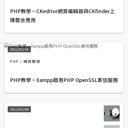
攝
影
PHP教學－CKeditor網頁編輯器與CKfinder上
傳整合應用
手
機
攝
影
2011/02/24
PHP
網頁開發
器
材
PHP教學－Xampp啟用PHP OpenSSL寄信服務
操
控
資
源
2011/02/09
免