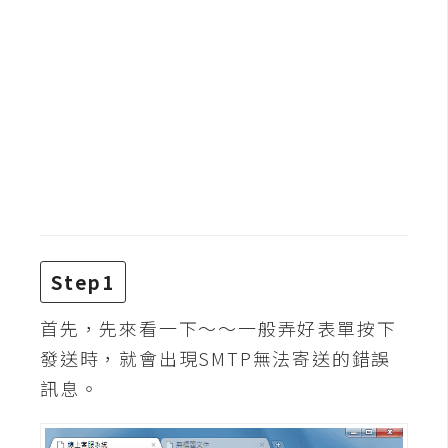
b
e
P
h
o
t
o
s
h
o
p
Step1
首先，先來看一下～～一般弄好表單按下
I
發送時，就會出現SMTP無法寄送的錯誤
l
訊息。
l
u
s