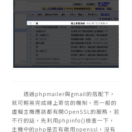
S
S
J
a
v
a
S
c
r
i
p
透過phpmailer與gmail的搭配下，
t
就可輕易完成線上寄信的機制，而一般的
虛擬主機應該都有開OpenSSL的服務，若
U
不行的話，先利用phpinfo()檢查一下，
I
主機中的php是否有啟用openssl，沒有
/