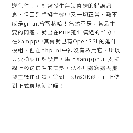
送信件時，則會發生無法寄送的錯誤訊
A
息，但丟到虛擬主機中又一切正常，難不
I
應
成是gmail會審核哈！當然不是，其最主
用
要的問題，就出在PHP延伸模組的部分，
設
在Xampp中其實就已有OpenSSL的延伸
計
模組，但在php.ini中卻沒有啟用它，所以
只要稍稍作點設定，馬上Xampp也可支援
線上發送信件的美夢，就不用邊寫邊丟虛
網
站
擬主機作測試，等到一切都OK後，再上傳
到正式環境就好囉！
影
像
A
d
o