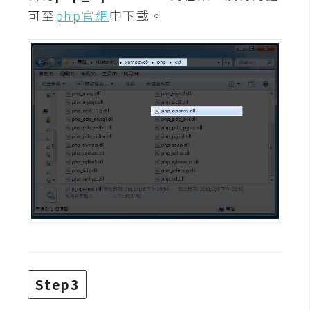
攝
可至
php官網
中下載。
影
手
機
攝
影
器
材
操
控
資
源
Step3
免