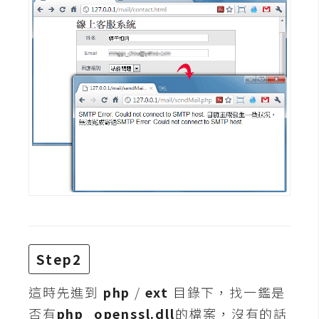
t
r
a
t
o
r
去
背
與
合
成
攝
影
Step2
這時先進到
php
/
ext
目錄下，找一鑑是
商
品
否有
php_openssl.dll
的檔案，沒有的話