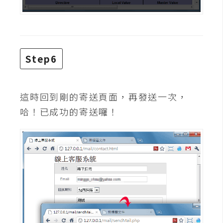
架
設
主
機
Step6
與
網
域
這時回到剛的寄送頁面，再發送一次，
哈！已成功的寄送囉！
S
E
O
工
具
免
費