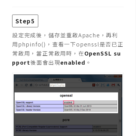
W
o
Step5
o
C
設定完成後，儲存並重啟Apache，再利
o
用phpinfo()，查看一下openssl是否已正
m
常啟用，當正常啟用時，在
OpenSSL su
m
pport
後面會出現
enabled
。
e
r
c
e
金
流
物
流