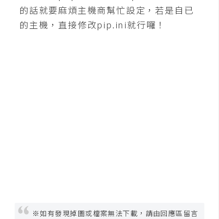
的話就要麻煩主機商幫忙設定，若是自已
U
X
的主機，直接修改pip.ini就行囉！
R
W
D
網
頁
後
端
P
H
P
※如有發現掉圖或檔案無法下載，請由回應區留言
D