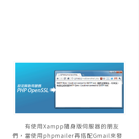
G
e
m
i
n
i
A
I
生
成
圖
片
有使用Xampp隨身版伺服器的朋友
影
們，當使用phpmailer再搭配Gmail來發
片