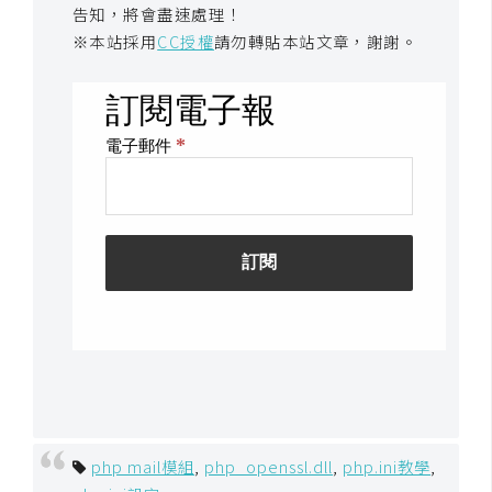
告知，將會盡速處理！
o
※本站採用
CC授權
請勿轉貼本站文章，謝謝。
c
k
e
r
伺
服
器
設
定
資
源
免
費
php mail模組
,
php_openssl.dll
,
php.ini教學
,
圖