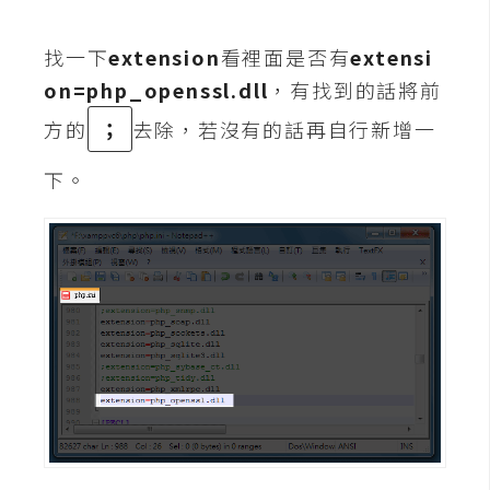
d
P
r
找一下
extension
看裡面是否有
extensi
e
s
on=php_openssl.dll
，有找到的話將前
s
方的
；
去除，若沒有的話再自行新增一
安
下。
裝
與
設
定
外
掛
實
作
電
商