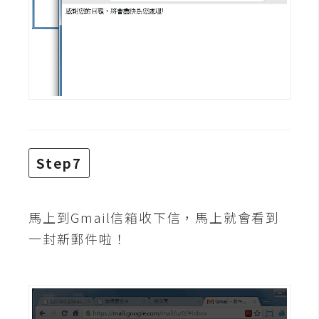
空
間
網
頁
設
計
Step7
前
端
馬上到Gmail信箱收下信，馬上就會看到
H
一封新郵件啦！
T
M
L
/
C