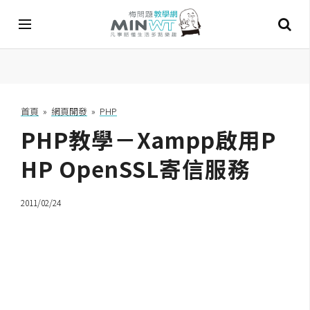
A
I
首頁
»
網頁開發
»
PHP
PHP教學－Xampp啟用P
A
I
工
HP OpenSSL寄信服務
具
2011/02/24
C
h
a
t
G
P
T