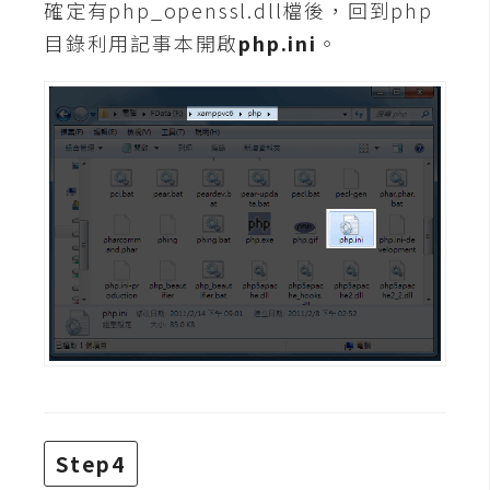
費
確定有php_openssl.dll檔後，回到php
圖
目錄利用記事本開啟
php.ini
。
庫
免
費
字
型
網
站
架
設
W
o
Step4
r