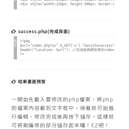
攝
影
手
success.php(完成頁面)
機
<?php

攝
$url=“index.php?u=”.$_GET[‘u’].”&acvite=access”;

影
header(“Location: $url”); //完成後將網頁導回index.php

器
材
結果畫面預覽
操
控
一開始先載入要修改的php檔案，將php
資
源
的檔案內容載到文字框中，接著就可始進
行編輯，修改完成後再按下儲存，這樣就
免
可將剛編修的部分儲存起來囉！EZ吧！