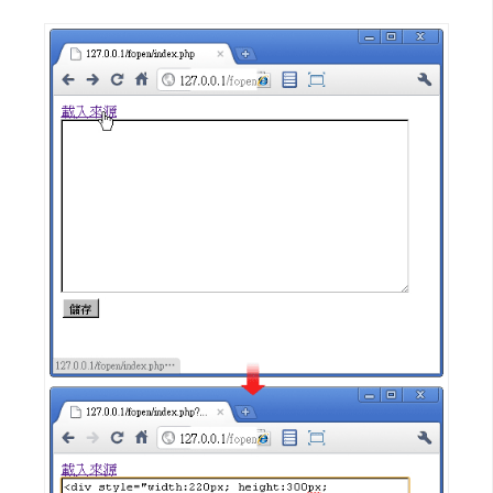
費
圖
庫
免
費
字
型
網
站
架
設
W
o
r