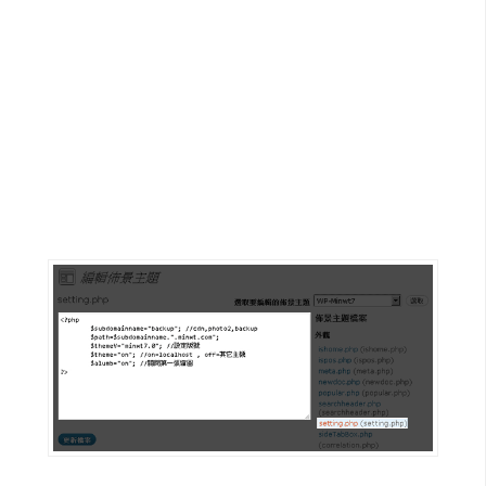
G
e
m
i
n
i
A
I
生
成
圖
片
影
片