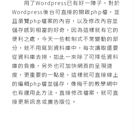
用了Wordpress已有好一陣子，對於
A
Wordpress後台可直接的開啟php檔，並
I
應
且瀏覽php檔案的內容，以及修改內容並
用
儲存感到相當的好奇，因為這樣就有它的
便利之處，今天一些較制式不常變動的部
設
分，就不用寫到資料庫中，每次讀取還要
計
從資料庫去撈，如此一來除了可降低資料
庫的負擔，另外也可加快網頁的呈現速
網
度，更重要的一點是，這樣就可直接線上
站
的編輯php檔並儲存，像梅干的教學網中
也有運用此方法，直接修改檔案，就可直
影
接更新訊息或廣告版位。
像
A
d
o