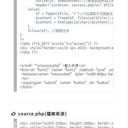
        fwrite($f, $newcontent);//將新的資料寫入到原始的
t
        header(“Location: success.php?u=“.$file); /
    }else{

r
        $f = fopen($file, ‘r’);//以讀取方式開啟文件

a
        $content = fread($f, filesize($file));//將文
        $content = htmlspecialchars($content);//轉換成ht
t
    }

o
    fclose($f); //關閉文件

}

r
?>

<?php if($_GET[‘acvite’]==“access”){ ?>

<div style=“border:soild 1px #333; background:#efefef
<?php }?>
去
背
<a href=“?u=source.php”>載入來源</a>

<form id=“form1” name=“form1” method=“post” action=“ind
與
  <textarea name=“newcontent” style=“width:400px; height:250px
合
  <br>

  <input type=“submit” name=“button” id=“button” value=“
成
攝
影
source.php(檔案來源)
商
品
<div style=“width:220px; height:300px; border:solid 1p
<div style=“width:220px; height:300px; border:solid 1p