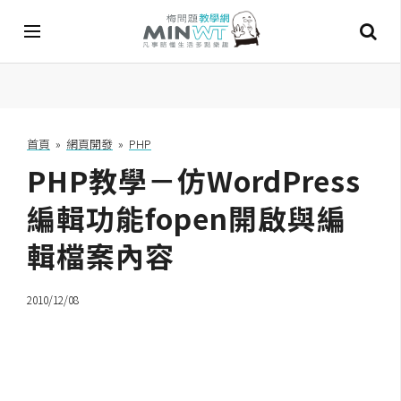
A
I
首頁
»
網頁開發
»
PHP
PHP教學－仿WordPress
A
I
工
編輯功能fopen開啟與編
具
輯檔案內容
C
h
2010/12/08
a
t
G
P
T