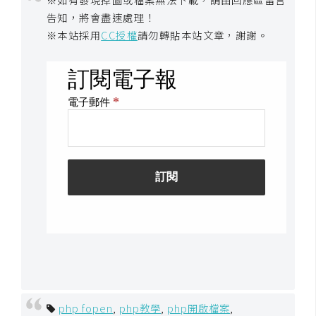
空
告知，將會盡速處理！
間
※本站採用
CC授權
請勿轉貼本站文章，謝謝。
網
頁
設
計
前
端
H
T
M
L
/
php fopen
,
php教學
,
php開啟檔案
,
C