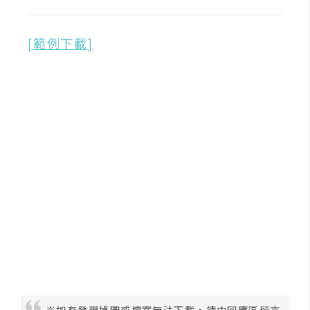
架
設
[範例下載]
主
機
與
網
域
S
E
O
工
具
免
費
※如有發現掉圖或檔案無法下載，請由回應區留言