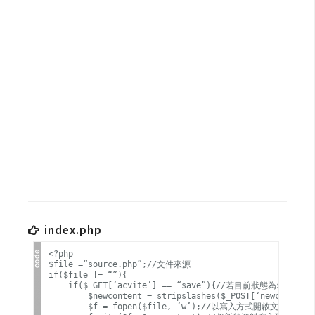
b
e
P
h
o
t
o
s
h
o
p
index.php
I
<?php

l
$file =“source.php”;//文件來源

l
if($file != “”){

    if($_GET[‘acvite’] == “save”){//若目前狀態為save時

u
        $newcontent = stripslashes($_POST[‘newcontent’]
s
        $f = fopen($file, ‘w’);//以寫入方式開啟文件
