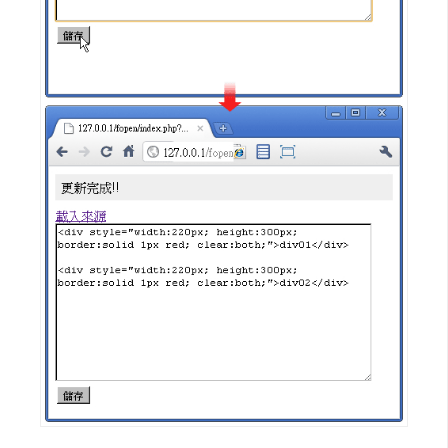
W
o
o
C
o
m
m
e
r
c
e
金
流
物
流