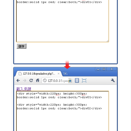
d
P
r
e
s
s
安
裝
與
設
定
外
掛
實
作
電
商