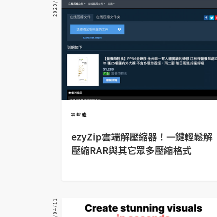
2023/06/20
器材操控
資源
免費圖庫
免費字型
網站架設
雲軟體
WordPress
ezyZip雲端解壓縮器！一鍵輕鬆解
安裝與設定
壓縮RAR與其它眾多壓縮格式
外掛實作
電商
WooCommerce
2023/04/11