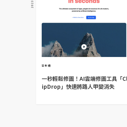
金流物流
架設
主機與網域
SEO 工具
免費空間
雲軟體
網頁設計
一秒輕鬆修圖！AI雲端修圖工具「C
前端
ipDrop」快速將路人甲變消失
HTML / CSS
JavaScript
UI / UX