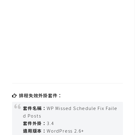
b
e
P
h
o
t
o
s
h
o
p
排程失效外掛套件：
I
套件名稱：
WP Missed Schedule Fix Faile
l
d Posts
l
套件外掛：
3.4
u
適用版本：
WordPress 2.6+
s