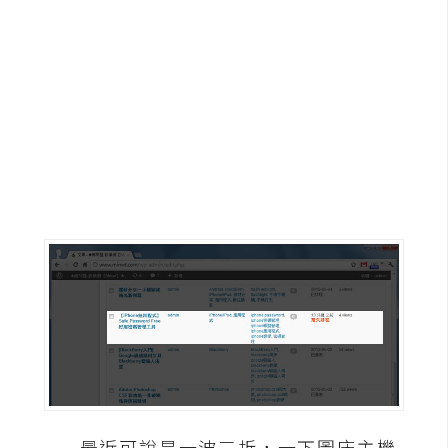
G
e
m
i
n
i
A
I
生
成
圖
片
影
片
最近可說是一波三折，一下圖床主機