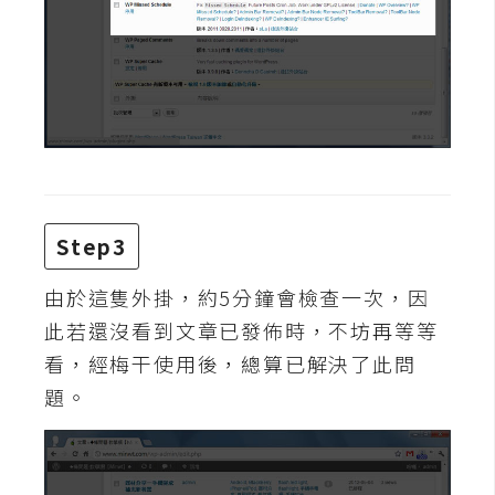
費
圖
庫
免
費
字
型
Step3
網
由於這隻外掛，約5分鐘會檢查一次，因
站
此若還沒看到文章已發佈時，不坊再等等
架
看，經梅干使用後，總算已解決了此問
設
題。
W
o
r