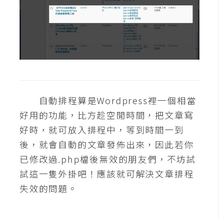
d
P
r
e
s
s
安
裝
與
自動排程算是Wordpress裡一個相當
設
好用的功能，比方趁空閒時間，把文章寫
定
好時，就可放入排程中，等到時間一到
後，就會自動的文章發佈出來，因此若你
外
已修改過.php檔後無效的朋友們，不坊試
掛
實
試這一隻外掛吧！應該就可解決文章排程
作
失效的問題。
電
商