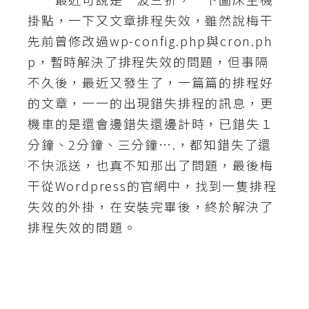
掛點，一下又文章排程失效，雖然說梅干
A
I
先前曾修改過wp-config.php與cron.ph
應
用
p，暫時解決了排程失效的問題，但事隔
不久後，最近又發生了，一篇篇的排程好
設
的文章，一一的出現錯失排程的訊息，更
計
機車的是還會邊錯失還邊計時，已錯失１
分鐘、2分鐘、三分鐘….，都知錯失了還
網
不快派送，也真不知那出了問題，最後梅
站
干從Wordpress的官網中，找到一隻排程
失效的外掛，在安裝完畢後，終於解決了
排程失效的問題。
影
像
A
d
o