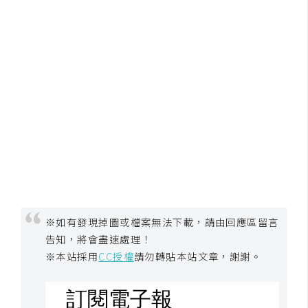
W
o
o
C
o
m
m
e
r
c
e
※如有發現掉圖或檔案無法下載，請由回應區留言
告知，將會盡速處理！
金
流
※本站採用
CC授權
請勿轉貼本站文章，謝謝。
物
流