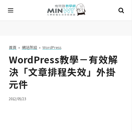
A
I
首頁
»
網站架設
»
WordPress
WordPress教學－有效解
A
I
工
決「文章排程失效」外掛
具
元件
C
h
2012/05/23
a
t
G
P
T