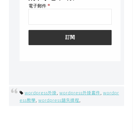
架
設
主
機
與
網
域
S
E
O
wordpress外掛
,
wordpress外掛套件
,
wordpr
工
ess教學
,
wordpress錯失排程
,
具
免
費