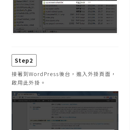
攝
影
手
機
攝
影
Step2
器
接著到WordPress後台，進入外掛頁面，
材
啟用此外掛。
操
控
資
源
免