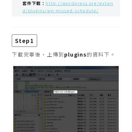
套件下載：
http://wordpress.org/exten
t
d/plugins/wp-missed-schedule/
r
a
t
o
r
Step1
下載完畢後，上傳到
plugins
的資料下。
去
背
與
合
成
攝
影
商
品