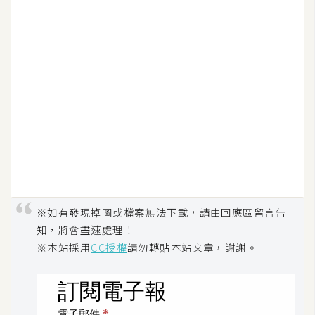
攝
影
手
機
攝
影
器
材
操
※如有發現掉圖或檔案無法下載，請由回應區留言告
控
知，將會盡速處理！
※本站採用
CC授權
請勿轉貼本站文章，謝謝。
資
源
免