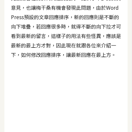
意見，也讓梅干桑有機會發現此問題，由於Word
A
I
Press預設的文章回應排序，新的回應則是不斷的
應
用
向下堆疊，若回應很多時，就得不斷的向下拉才可
看到最新的留言，這樣子的用法有些怪異，應該是
設
最新的最上方才對，因此現在就跟各位來介紹一
計
下，如何修改回應排序，讓最新回應在最上方。
網
站
影
像
A
d
o