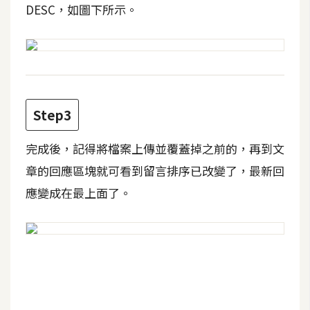
DESC，如圖下所示。
t
r
a
t
o
r
Step3
去
完成後，記得將檔案上傳並覆蓋掉之前的，再到文
背
章的回應區塊就可看到留言排序已改變了，最新回
與
合
應變成在最上面了。
成
攝
影
商
品