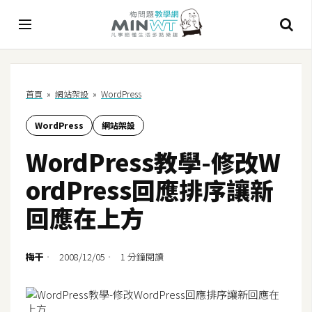
A
首頁
»
網站架設
»
WordPress
I
WordPress
網站架設
A
I
WordPress教學-修改W
工
具
ordPress回應排序讓新
C
回應在上方
h
a
t
梅干
2008/12/05
1 分鐘閱讀
G
P
T