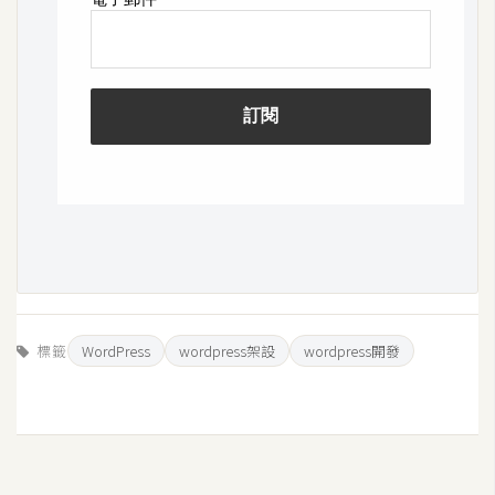
費
圖
庫
免
費
字
型
網
站
標籤
WordPress
wordpress架設
wordpress開發
架
設
W
o
r