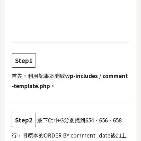
b
e
P
h
o
t
o
Step1
s
h
首先，利用記事本開啟
wp-includes
/
comment
o
-template.php
。
p
I
l
Step2
按下Ctrl+G分別找到654、656、658
l
u
行，將原本的ORDER BY comment_date後加上
s