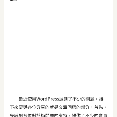
G
e
m
i
n
i
A
I
生
成
圖
片
最近使用WordPress遇到了不少的問題，接
下來要與各位分享的就是文章回應的部分，首先，
影
先感謝各位對於梅問題的支持，提供了不少的寶貴
片