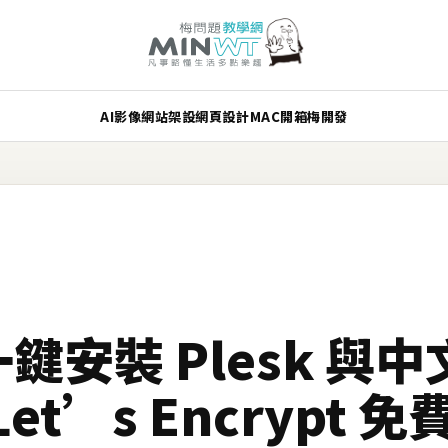
AI
影像
網站架設
網頁設計
MAC
開箱
梅開發
 一鍵安裝 Plesk 與
t’s Encrypt 免