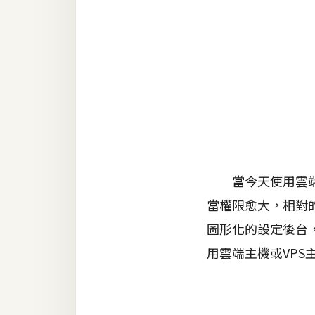
金流物流
架設
主機與網域
SEO 工具
免費空間
網頁設計
當今天使用雲端主
當權限愈大，相對
前端
圖形化的設定後台，
HTML / CSS
用雲端主機或VPS
JavaScript
UI / UX