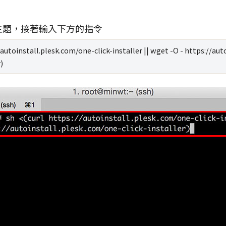
主題，接著輸入下方的指令
/autoinstall.plesk.com/one-click-installer || wget -O - https://au
)