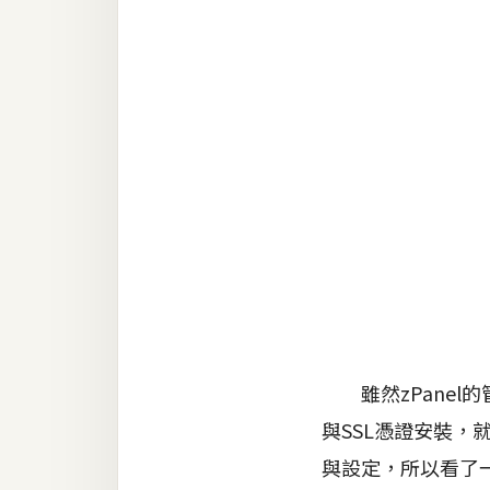
RWD 網頁
後端
PHP
Docker
伺服器設定
資源
免費圖示
免費版型
雖然zPanel
MAC
與SSL憑證安裝
與設定，所以看了一
開箱