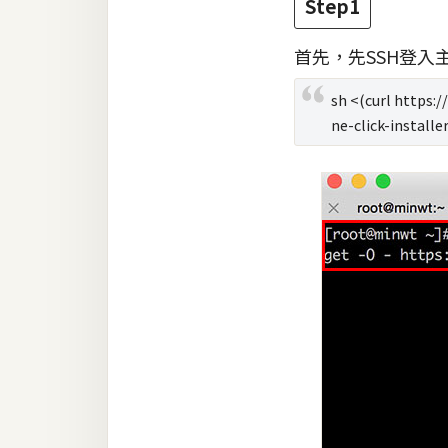
Step1
首先，先SSH登入
sh <(curl https:/
ne-click-installer