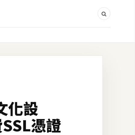
中文化設
費SSL憑證