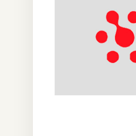
器材操控
資源
免費圖庫
免費字型
網站架設
WordPress
安裝與設定
外掛實作
電商
WooCommerce