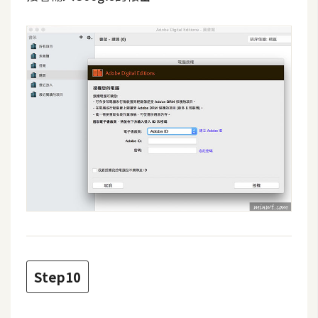
示
免
費
版
型
M
A
C
開
箱
Step10
梅