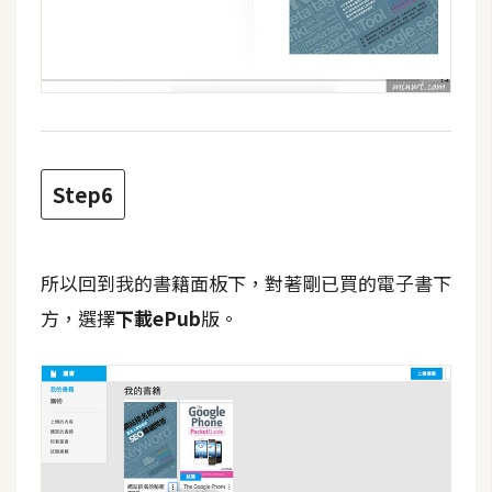
空
間
網
頁
設
Step6
計
前
所以回到我的書籍面板下，對著剛已買的電子書下
端
方，選擇
下載ePub
版。
H
T
M
L
/
C