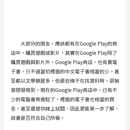
A
I
應
用
設
大部分的朋友，應該都有在Google Play的商
計
店中，購買遊戲或影片，其實在Google Play除了
購買遊戲與影片外，Google Play商店，也有賣電
網
子書，只不過當初裡面的中文電子書相當的少，甚
站
至都以文學類居多，但最近梅干在找資料時，卻無
意間發現到，現在的Google Play商店中，已有不
影
少的電腦書商進駐了，裡面的電子書也相當的齊
像
全，甚至還提供線上試閱，因此更能第一步了解，
該書是否符合自己所需。
A
d
o