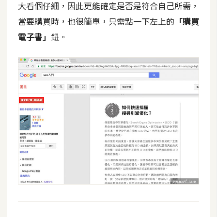
費
大看個仔細，因此更能確定是否是符合自己所需，
圖
當要購買時，也很簡單，只需點一下左上的
「購買
庫
電子書」
鈕。
免
費
字
型
網
站
架
設
W
o
r