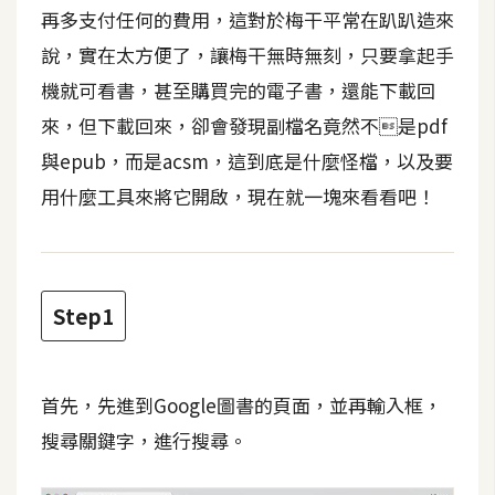
t
再多支付任何的費用，這對於梅干平常在趴趴造來
r
說，實在太方便了，讓梅干無時無刻，只要拿起手
a
機就可看書，甚至購買完的電子書，還能下載回
t
o
來，但下載回來，卻會發現副檔名竟然不是pdf
r
與epub，而是acsm，這到底是什麼怪檔，以及要
用什麼工具來將它開啟，現在就一塊來看看吧！
去
背
與
合
Step1
成
攝
影
首先，先進到Google圖書的頁面，並再輸入框，
搜尋關鍵字，進行搜尋。
商
品