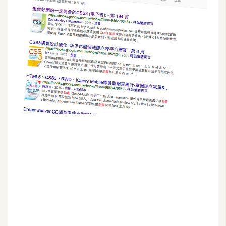
G
e
m
i
n
i
A
I
生
成
圖
片
影
片