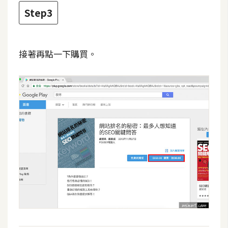
d
P
Step3
r
e
s
s
接著再點一下購買。
安
裝
與
設
定
外
掛
實
作
電
商