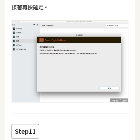
接著再按確定。
開
發
熱
門
文
章
全
站
導
覽
Step11
合