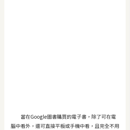
b
e
P
h
o
t
o
s
h
o
p
I
l
l
當在Google圖書購買的電子書，除了可在電
u
腦中看外，還可直接平板或手機中看，且完全不用
s