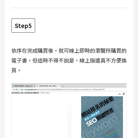
架
設
Step5
主
機
與
網
依序在完成購買後，就可線上即時的瀏覽所購買的
域
電子書，但這時不得不說是，線上版還真不方便換
頁。
S
E
O
工
具
免
費