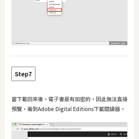
S
S
J
a
v
a
S
c
Step7
r
i
p
當下載回來後，電子書是有加密的，因此無法直接
t
預覽，需到Adobe Digital Editions下載閱讀器。
U
I
/