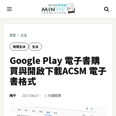
A
首頁
»
生活
I
智慧生活
生活
A
I
Google Play 電子書購
工
具
買與開啟下載ACSM 電子
C
書格式
h
a
t
梅干
2017/06/27
1 分鐘閱讀
G
P
T