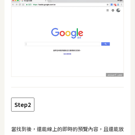
攝
影
手
機
攝
影
器
材
操
控
Step2
資
源
免
當找到後，還能線上的即時的預覽內容，且還能放