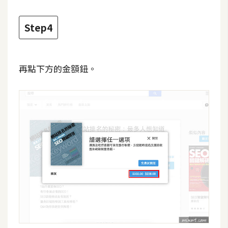
W
Step4
o
o
C
再點下方的金額鈕。
o
m
m
e
r
c
e
金
流
物
流