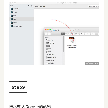
o
c
k
e
r
伺
服
器
設
定
資
源
Step9
免
費
圖
接著輸入Google的帳密。