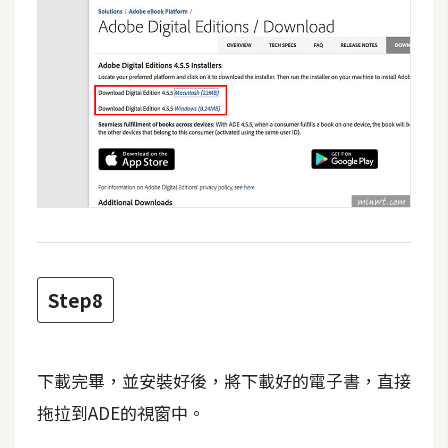
U
X
R
W
D
網
頁
後
端
Step8
P
H
P
下載完畢，並安裝好後，將下載好的電子書，直接
拖拉到ADE的視窗中。
D