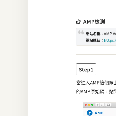
梅開發
AMP檢測
熱門文章
網站名稱：
AMP Va
網站連結：
https:
全站導覽
合作提案
Step1
當進入AMP這個
的AMP原始碼，