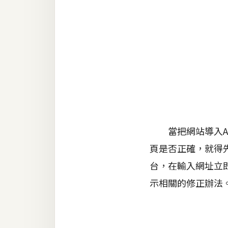
金流物流
架設
主機與網域
SEO 工具
免費空間
網頁設計
當把網站導入AM
頁是否正確，就得先將網
前端
台，在輸入網址立
HTML / CSS
示相關的修正辦法
JavaScript
UI / UX