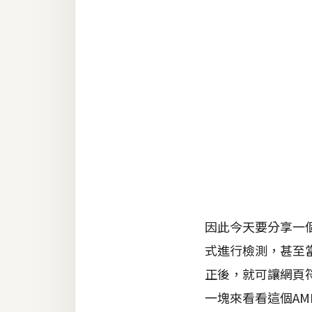
RWD 網頁
後端
PHP
Docker
伺服器設定
資源
免費圖示
免費版型
因此今天要分享一
式進行檢測，甚至
MAC
正後，就可讓網頁
一塊來看看這個AM
開箱