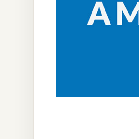
器材操控
資源
免費圖庫
免費字型
網站架設
WordPress
安裝與設定
外掛實作
電商
WooCommerce