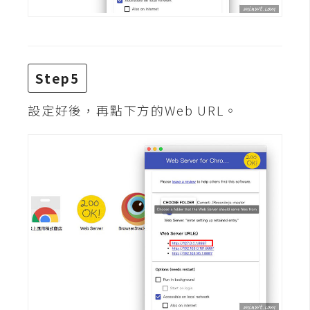
架
設
主
機
Step5
與
網
設定好後，再點下方的Web URL。
域
S
E
O
工
具
免
費