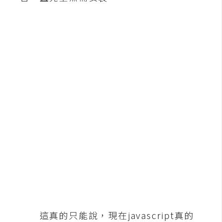
b
e
P
h
o
t
o
s
h
o
p
I
l
l
u
這真的只能說，現在javascript真的
s