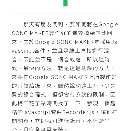
A
I
應
那天有朋友問到，要如何將在Google
用
SONG MAKER製作好的音效檔給下載回
設
來，由於Google SONG MAKER是採用Ja
計
vascript套件，並且是線上直接進行混
音，因此並不是一個音效檔，所以這時
網
候，最快的方法，就是透過側錄的方式，
站
來將在Google SONG MAKER上所製作好
的音效給錄下來，雖然說網路上有不少免
費的錄音程式，但卻會有系統的限制，因
影
此梅干花了點時間找了一下，發現一個超
像
酷的javascript套件Recorder.js，讓你打
A
開網頁，立即就可進行錄音，不但跨平
d
台，且完全無需安裝。
o