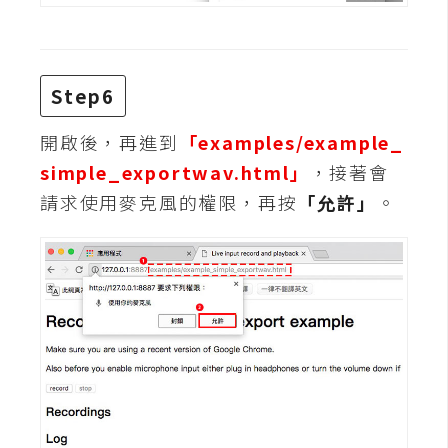
空
間
Step6
網
開啟後，再進到
「examples/example_
頁
simple_exportwav.html」
，接著會
設
計
請求使用麥克風的權限，再按
「允許」
。
前
端
H
T
M
L
/
C