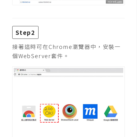
費
圖
庫
Step2
免
費
接著這時可在Chrome瀏覽器中，安裝一
字
個WebServer套件。
型
網
站
架
設
W
o
r