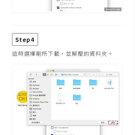
W
o
o
C
Step4
o
m
這時選擇剛所下載，並解壓的資料夾。
m
e
r
c
e
金
流
物
流