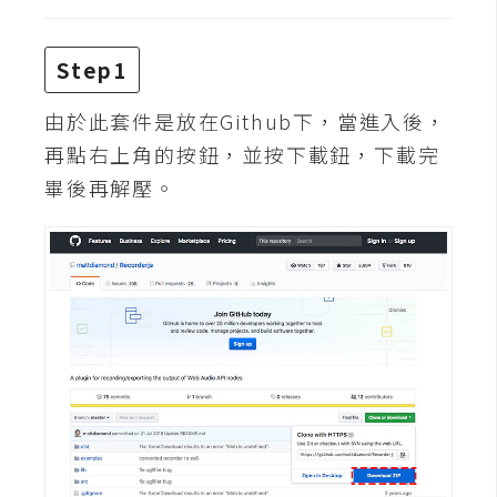
攝
影
Step1
手
由於此套件是放在Github下，當進入後，
機
再點右上角的按鈕，並按下載鈕，下載完
攝
畢後再解壓。
影
器
材
操
控
資
源
免