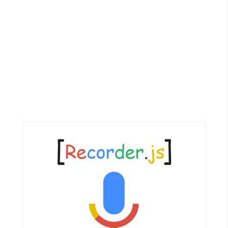
G
e
m
i
n
i
A
I
生
成
圖
片
影
片