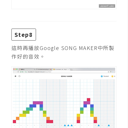
U
X
R
Step8
W
D
這時再播放Google SONG MAKER中所製
網
作好的音效。
頁
後
端
P
H
P
D