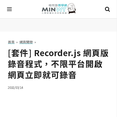
A
I
首頁
»
網頁開發
»
[套件] Recorder.js 網頁版
A
I
工
錄音程式，不限平台開啟
具
網頁立即就可錄音
C
h
2018/03/14
a
t
G
P
T