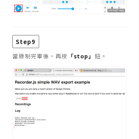
o
c
k
e
r
Step9
當錄制完畢後，再按
「stop」
鈕。
伺
服
器
設
定
資
源
免
費
圖