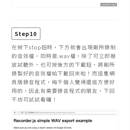
示
免
費
Step10
版
型
在按下stop鈕時，下方就會出現剛所錄制
的音效檔，同時是.wav檔，除了可立即撥
放試聽外，也可按後方的下載鈕，將剛所
M
錄製好的音效檔給下載回來啦！而這隻網
A
頁版錄音程式，梅干個人覺得還挺方便好
C
用的，因此有需要錄音程式的朋友，下回
不坊可試試看囉！
開
箱
梅