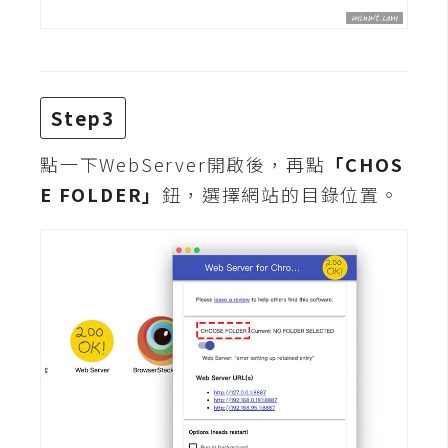
d
P
r
e
s
s
Step3
安
點一下WebServer開啟後，再點
「CHOS
裝
與
E FOLDER」
鈕，選擇網站的目錄位置。
設
定
外
掛
實
作
電
商