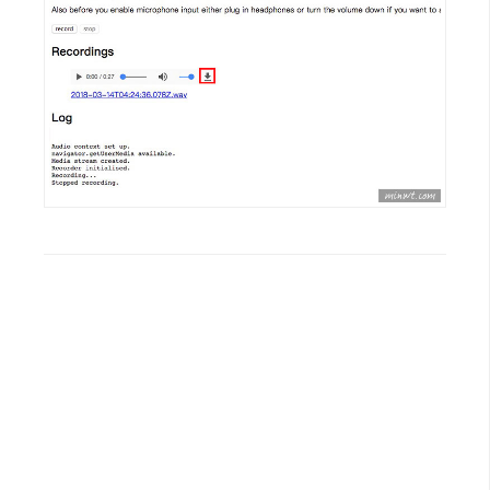
開
發
熱
門
文
章
全
站
導
覽
合