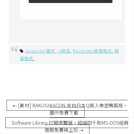
javascript套件
,
js錄音
,
Recorder錄音程式
,
錄
音程式
,
⇠ [素材] RAKUGIKIICON 來自日本Q版人像塗鴨風格，
圖示免費下載
Software Library 打開瀏覽器，超過四千款MS-DOS經典
遊戲免費線上玩 ⇢