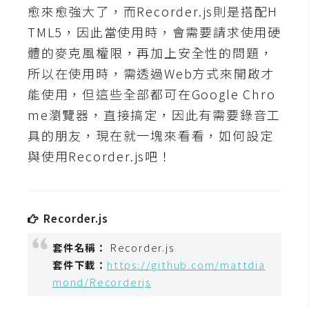
t
愈來愈強大了，而Recorder.js則是搭配H
r
TML5，因此當使用時，會需要請求使用硬
a
體的麥克風權限，再加上安全性的問題，
t
所以在使用時，需透過Web方式來開啟才
o
r
能使用，但這些全部都可在Google Chro
me瀏覽器，直接搞定，因此有需要錄音工
具的朋友，現在就一塊來看看，如何設定
去
與使用Recorder.js吧！
背
與
合
成
Recorder.js
攝
影
套件名稱：
Recorder.js
套件下載：
https://github.com/mattdia
商
mond/Recorderjs
品