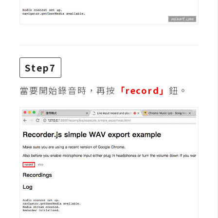
S
S
J
a
Step7
v
當要開始錄音時，再按
「record」
鈕。
a
S
c
r
i
p
t
U
I
/