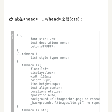
d
P
r
e
s
放在<head>…..</head>之間(css)：
s
安
a {

	font-size:12px;

裝
	text-decoration: none;

與
	color:#FFFFFF;

}

設
ul.tabmenu {

	list-style-type: none;

定
}

ul.tabmenu li{

	float:left;

	display:block;

外
	width:110px;

	height:36px;

掛
	line-height:36px;

實
	text-align:center;

	position:relative;	

作
	*position:auto;

	background:url(images/btn.png) no-repeat left top;

	_background:url(images/btn.gif) no-repeat left top;		

電
}

商
ul.tabmenu li.str{
