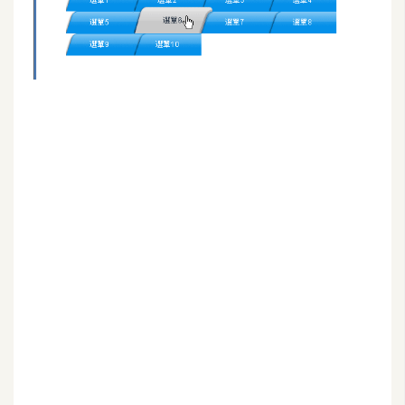
G
e
m
i
n
i
A
I
生
成
圖
片
影
片