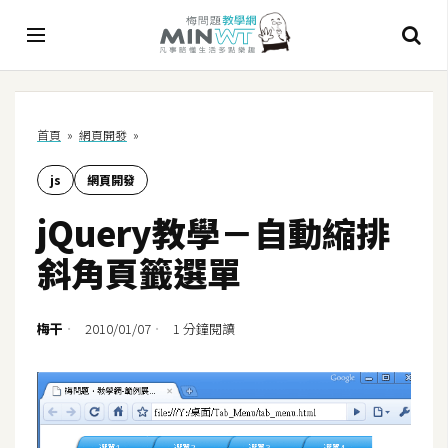
A
首頁
»
網頁開發
»
I
js
網頁開發
A
I
jQuery教學－自動縮排
工
具
斜角頁籤選單
C
h
梅干
2010/01/07
1 分鐘閱讀
a
t
G
P
T