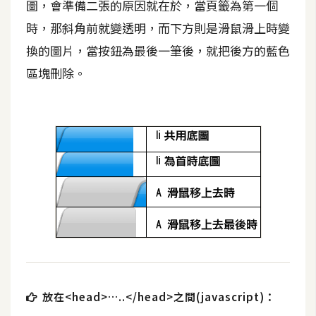
圖，會準備二張的原因就在於，當頁籤為第一個
t
r
時，那斜角前就變透明，而下方則是滑鼠滑上時變
a
換的圖片，當按鈕為最後一筆後，就把後方的藍色
t
區塊刪除。
o
r
去
背
與
合
成
攝
影
商
放在<head>…..</head>之間(javascript)：
品