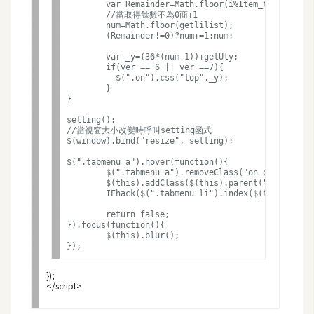
費
	var Remainder=Math.floor(i%Item_total);//取餘數

	//當取得餘數不為0商+1

圖
	num=Math.floor(getlilist);

庫
	(Remainder!=0)?num+=1:num;

	var _y=(36*(num-1))+getUly;

	if(ver == 6 || ver ==7){

	  $(".on").css("top",_y);

免
	}

費
}

字
setting();

//當視窗大小改變時呼叫setting函式

型
$(window).bind("resize", setting);

$(".tabmenu a").hover(function(){

	$(".tabmenu a").removeClass("on onend");

	$(this).addClass($(this).parent("li").hasClass("end") ? "on onend" : "on");		

網
	IEhack($(".tabmenu li").index($(this ).parent())+1); //取得自已的索引數	

站
	return false;

架
}).focus(function(){

	$(this).blur();	

設
});

W
</script>
o
r