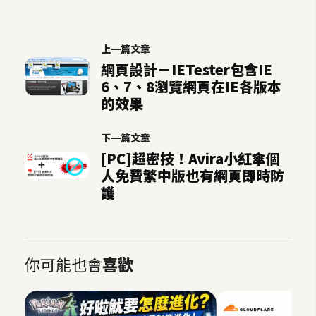
o
c
k
上一篇文章
e
網頁設計－IETester包含IE
r
6、7、8瀏覽網頁在IE各版本
的效果
伺
下一篇文章
服
[PC]超密技！Avira小紅傘個
器
人免費繁中版也有網頁即時防
設
護
定
資
源
你可能也會
喜歡
免
費
圖