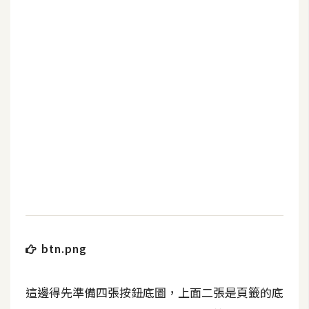
b
e
P
h
o
t
o
s
h
o
p
I
btn.png
l
l
u
這邊得先準備四張按鈕底圖，上面二張是頁籤的底
s