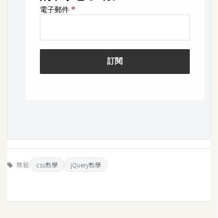
U
X
R
W
D
網
頁
後
端
P
標籤
css教學
jQuery教學
H
P
D