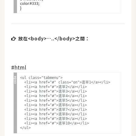
color:#333;

架
設
主
機
放在<body>…..</body>之間：
與
網
域
#html
S
<ul class="tabmenu">

E
  <li><a href="#" class="on">選單1</a></li>

  <li><a href="#">選單2</a></li>

O
  <li><a href="#">選單3</a></li>

  <li><a href="#">選單4</a></li>

工
  <li><a href="#">選單5</a></li>

具
  <li><a href="#">選單6</a></li>

  <li><a href="#">選單7</a></li>

  <li><a href="#">選單8</a></li>

  <li><a href="#">選單9</a></li>

  <li><a href="#">選單10</a></li>

免
費