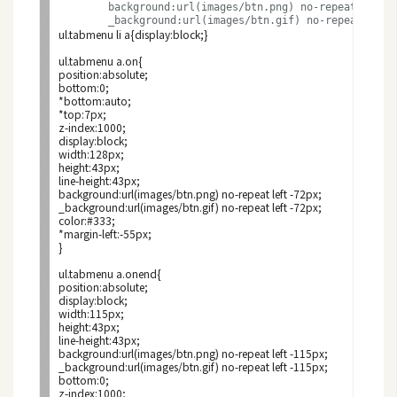
	background:url(images/btn.png) no-repeat left -36px;

W
ul.tabmenu li a{display:block;}
o
ul.tabmenu a.on{

position:absolute;

o
bottom:0;

C
*bottom:auto;

*top:7px;

o
z-index:1000;

m
display:block;

width:128px;

m
height:43px;

line-height:43px;

e
background:url(images/btn.png) no-repeat left -72px;

r
_background:url(images/btn.gif) no-repeat left -72px;

color:#333;

c
*margin-left:-55px;

e
}
ul.tabmenu a.onend{

position:absolute;

display:block;

金
width:115px;

height:43px;

流
line-height:43px;

物
background:url(images/btn.png) no-repeat left -115px;

_background:url(images/btn.gif) no-repeat left -115px;

流
bottom:0;

z-index:1000;
