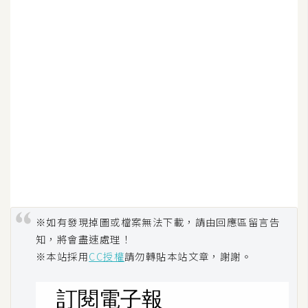
S
S
J
a
v
a
S
c
r
i
p
※如有發現掉圖或檔案無法下載，請由回應區留言告
t
知，將會盡速處理！
※本站採用
CC授權
請勿轉貼本站文章，謝謝。
U
I
/