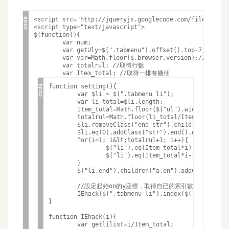
攝
影
<script src="http://jqueryjs.googlecode.com/files/jquer
<script type="text/javascript">

$(function(){

	var num;

	var getUly=$(".tabmenu").offset().top-7;//取得ul與瀏覽上方的間距

手
	var ver=Math.floor($.browser.version);//取得IE版本	

機
	var totalrul; //取得行數

攝
function setting(){

影
	var $li = $(".tabmenu li");

	var li_total=$li.length;

	Item_total=Math.floor($("ul").width()/110);

	totalrul=Math.floor(li_total/Item_total);

器
	$li.removeClass("end str").children("a").removeClass("onend");

	$li.eq(0).addClass("str").end().eq(li_total-1).addClass("end");	

材
	for(i=1; i&lt;totalrul+1; i++){

操
		$("li").eq(Item_total*i).addClass("str");

		$("li").eq(Item_total*i-1).addClass("end");

控
	}

	$("li.end").children("a.on").addClass("onend");	

資
	//設定起始on的y座標，取得自已的索引數	

源
	IEhack($(".tabmenu li").index($("a.on").parent())+1);		

}

免
function IEhack(i){

	var getlilist=i/Item_total;
