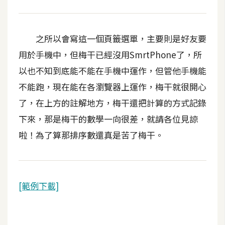
空
間
之所以會寫這一個頁籤選單，主要則是好友要
用於手機中，但梅干已經沒用SmrtPhone了，所
網
以也不知到底能不能在手機中運作，但管他手機能
頁
設
不能跑，現在能在各瀏覽器上運作，梅干就很開心
計
了，在上方的註解地方，梅干還把計算的方式記錄
下來，那是梅干的數學一向很差，就請各位見諒
前
啦！為了算那排序數還真是苦了梅干。
端
H
T
[範例下載]
M
L
/
C