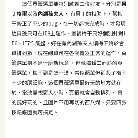
這個頁籤選單要特別感謝二位好友，分別是
男
A
丁格爾
以及
內湖孫夫人
， 有男丁的相助下，幫梅
I
應
干修正了不少的bug，在一切都快完成時，才發現
用
這頁籤只可在IE8上運作，最後梅干只好個別針對I
設
E6、IE7作調整，好在有內湖孫夫人讓梅干終於會
計
算排列數，現在總算可在各瀏覽器正常的運作，頁
籤選單到不是什麼新玩意 ，但像這種二面斜的頁
網
籤選單，梅干到是頭一遭，看似簡單但卻殺了梅干
站
不少的腦細胞，這個頁籤選單最好玩的地方就在
於，當改變視窗大小時，頁籤就會自動排列， 真
影
的挺好玩的，且圖片不用再切的西八爛，只要四張
像
按鈕底圖就可搞定。
A
d
o