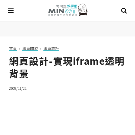
A
I
首頁
»
網頁開發
»
網頁設計
網頁設計-實現iframe透明
A
I
工
背景
具
2008/11/21
C
h
a
t
G
P
T