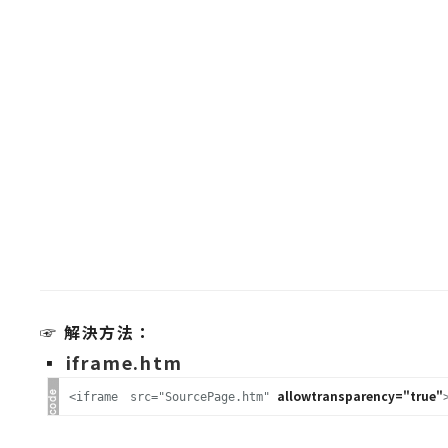
A
I
應
用
設
計
網
站
影
☞ 解決方法：
像
▪
iframe.htm
allowtransparency="true"
<iframe src="SourcePage.htm"
A
d
o