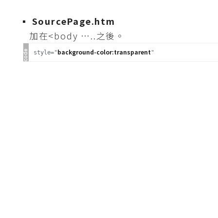
b
e
▪ SourcePage.htm
加在<body …..之後。
P
h
background-color:transparent
style="
"
o
t
o
s
h
o
p
I
l
l
u
s