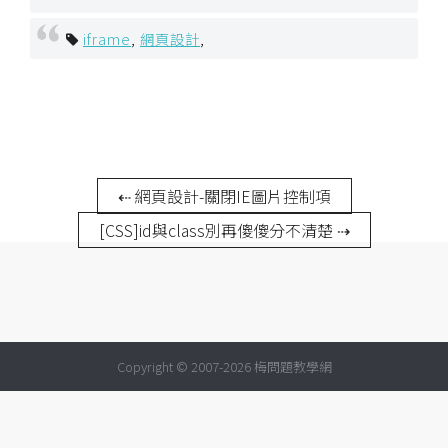
攝
影
iframe
,
網頁設計
,
手
機
攝
影
⇠ 網頁設計-關閉IE圖片控制項
[CSS]id與class別再傻傻分不清楚 ⇢
器
材
操
控
資
Copyright © 2007-2026 梅問題教學網
源
免