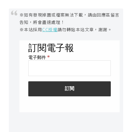
t
r
※如有發現掉圖或檔案無法下載，請由回應區留言
a
告知，將會盡速處理！
t
※本站採用
CC授權
請勿轉貼本站文章，謝謝。
o
r
去
背
與
合
成
攝
影
商
品