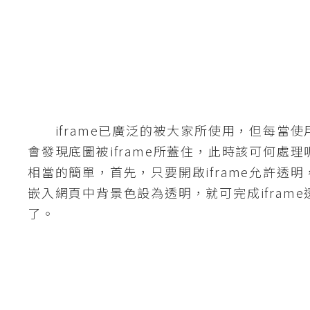
G
e
m
i
n
i
iframe已廣泛的被大家所使用，但每當使用i
會發現底圖被iframe所蓋住，此時該可何處
A
I
相當的簡單，首先，只要開啟iframe允許透
生
成
嵌入網頁中背景色設為透明，就可完成ifram
了。
圖
片
影
片