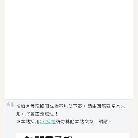
d
P
r
e
s
s
安
裝
與
設
定
外
掛
※如有發現掉圖或檔案無法下載，請由回應區留言告
實
知，將會盡速處理！
作
※本站採用
CC授權
請勿轉貼本站文章，謝謝。
電
商