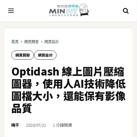
A
首頁
»
網頁開發
»
網頁設計
I
網頁開發
網頁設計
A
I
Optidash 線上圖片壓縮
工
具
圖器，使用人AI技術降低
C
圖檔大小，還能保有影像
h
品質
a
t
G
梅干
2020/07/21
1 分鐘閱讀
P
T