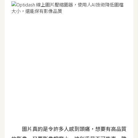
G
e
m
i
n
i
A
I
生
成
圖
片
圖片真的是令許多人感到頭痛，想要有高品質
影
片