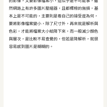
的影像，又要影像檔案小，這似乎是不可能事，雖
然網路上有許多圖片壓縮器，且都標榜的無損，基
A
I
本上是不可能的，主要則是看自己的接受度為何，
應
用
要將影像檔案變小，除了尺寸外，再來就是解析與
色彩，才能將檔案大小給降下來，而一般減少顏色
設
與層次，是比較不易查覺的，但若是降解析，就很
計
容易感到圖片是糊糊的。
網
站
影
像
A
d
o