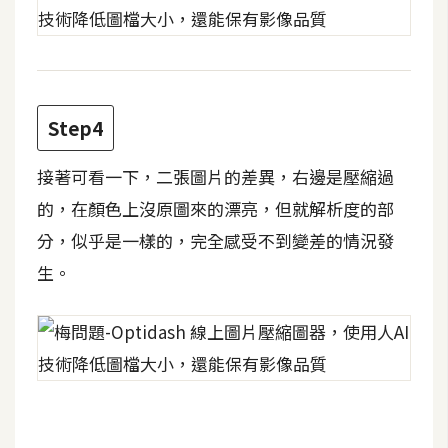
費
圖
庫
免
Step4
費
字
接著可看一下，二張圖片的差異，右邊是壓縮過
型
的，在顏色上沒原圖來的漂亮，但就解析度的部
分，似乎是一樣的，完全感受不到變差的情況發
網
生。
站
架
設
W
o
r