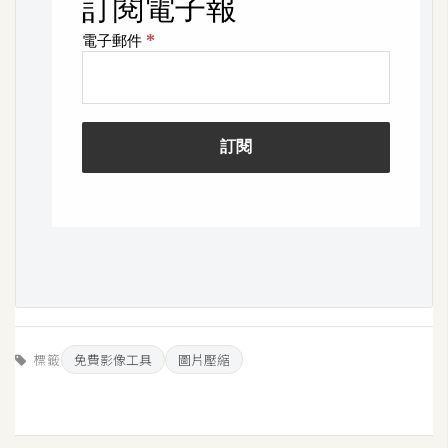
W
o
o
C
o
m
m
e
r
c
e
金
標籤
免費影像工具
圖片壓縮
流
物
流