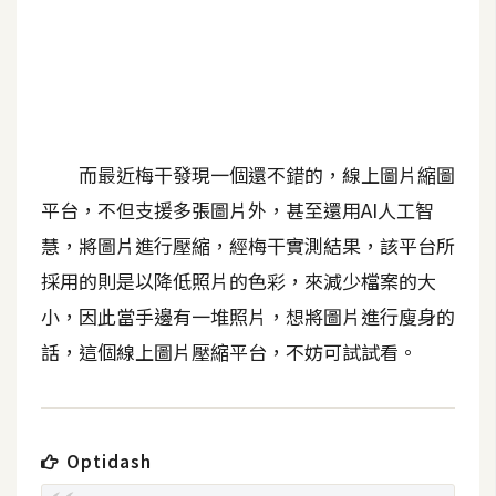
b
e
P
h
o
t
而最近梅干發現一個還不錯的，線上圖片縮圖
o
平台，不但支援多張圖片外，甚至還用AI人工智
s
慧，將圖片進行壓縮，經梅干實測結果，該平台所
h
o
採用的則是以降低照片的色彩，來減少檔案的大
p
小，因此當手邊有一堆照片，想將圖片進行廋身的
話，這個線上圖片壓縮平台，不妨可試試看。
I
l
l
u
Optidash
s