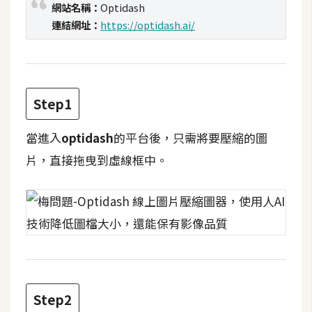
網站名稱：
Optidash
t
連結網址：
https://optidash.ai/
r
a
t
o
r
Step1
當進入
optidash
的平台後，只需將要壓縮的圖
去
背
片，直接拖曳到虛線框中。
與
合
成
攝
影
商
Step2
品