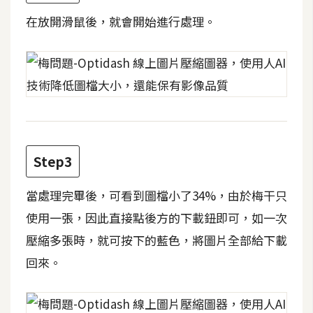
攝
在放開滑鼠後，就會開始進行處理。
影
手
機
攝
影
Step3
器
材
當處理完畢後，可看到圖檔小了34%，由於梅干只
操
使用一張，因此直接點後方的下載鈕即可，如一次
控
壓縮多張時，就可按下的藍色，將圖片全部給下載
資
源
回來。
免