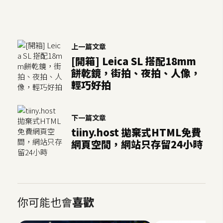
架
設
主
上一篇文章
機
[開箱] Leica SL 搭配18mm
與
餅乾鏡，街拍、夜拍、人像，
網
輕巧好拍
域
下一篇文章
S
tiiny.host 拋棄式HTML免費
E
網頁空間，網站只存留24小時
O
工
具
你可能也會
喜歡
免
費