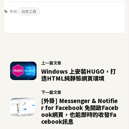
U
標籤
站長工具
X
R
W
D
網
頁
上一篇文章
Windows 上安裝HUGO，打
後
端
造HTML純靜態網頁環境
下一篇文章
P
H
[外掛] Messenger & Notifie
P
r for Facebook 免開啟Faceb
ook網頁，也能即時的收發Fa
cebook訊息
D