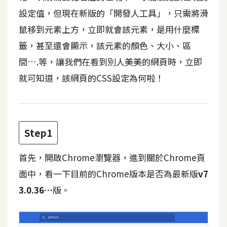
t
設定值，但現在新版的「開發人工具」，只需將滑
r
鼠移到元素上方，立即就會該元素，是用什麼標
a
t
籤，甚至還會顯示，該元素的顏色、大小、區
o
間….等，讓我們在看到別人美美的網頁時，立即
r
就可知道，該網頁的CSS設定為何啦！
去
背
與
Step1
合
成
首先，開啟Chrome瀏覽器，進到關於Chrome頁
攝
面中，看一下目前的Chrome版本是否為最新版
v7
影
3.0.36…
版。
商
品