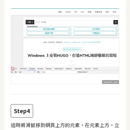
d
P
r
e
s
s
安
裝
與
設
定
外
掛
實
作
Step4
電
這時將滑鼠移到網頁上方的元素，在元素上方，立
商