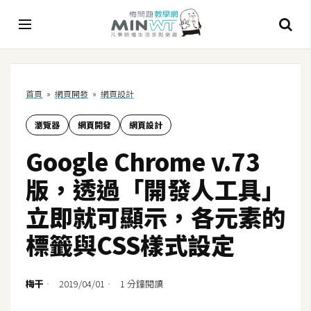
A
首頁
»
網頁開發
»
網頁設計
I
瀏覽器
網頁開發
網頁設計
A
I
Google Chrome v.73
工
具
版，透過「開發人工具」
C
立即就可顯示，各元素的
h
標籤與CSS樣式設定
a
t
G
梅干
2019/04/01
1 分鐘閱讀
P
T