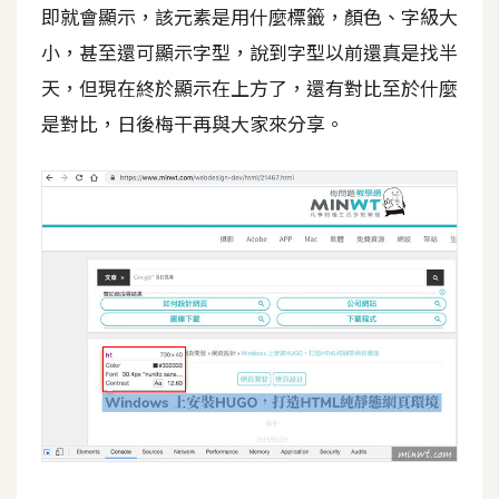
即就會顯示，該元素是用什麼標籤，顏色、字級大
W
小，甚至還可顯示字型，說到字型以前還真是找半
o
天，但現在終於顯示在上方了，還有對比至於什麼
o
是對比，日後梅干再與大家來分享。
C
o
m
m
e
r
c
e
金
流
物
流