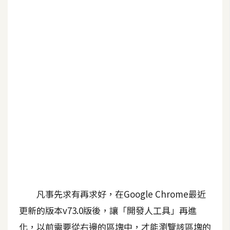
b
e
P
h
o
t
o
s
h
o
p
I
l
凡事先求有再求好，在Google Chrome最近
l
更新的版本v73.0版後，讓「開發人工具」再進
u
s
化，以前需要從右邊的區塊中，才能瀏覽該區塊的