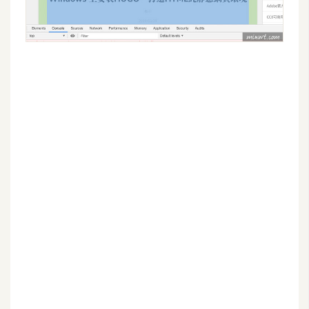
空
間
網
頁
設
計
前
端
H
T
M
L
/
C