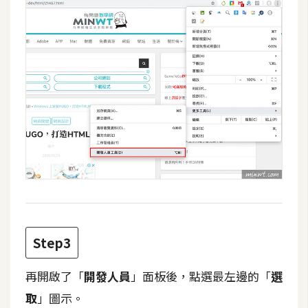
費
圖
庫
免
費
字
型
網
站
架
Step3
設
再開啟了「
開發人員
」面板後，點選最左邊的「
選
W
o
取
」圖示。
r