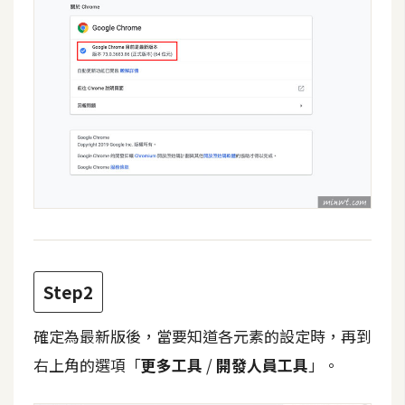
攝
影
手
機
攝
影
器
材
操
控
Step2
資
確定為最新版後，當要知道各元素的設定時，再到
源
右上角的選項「
更多工具
/
開發人員工具
」。
免