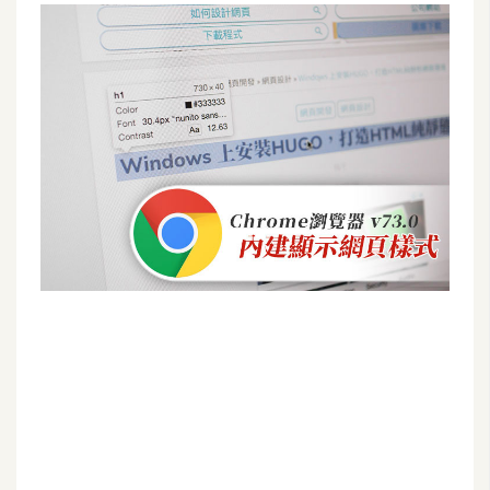
G
e
m
i
n
i
A
I
生
成
圖
片
影
片