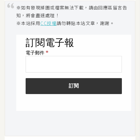
S
※如有發現掉圖或檔案無法下載，請由回應區留言告
S
知，將會盡速處理！
※本站採用
CC授權
請勿轉貼本站文章，謝謝。
J
a
v
a
S
c
r
i
p
t
U
I
/