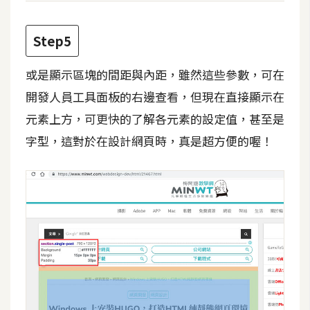
架
設
Step5
主
或是顯示區塊的間距與內距，雖然這些參數，可在
機
與
開發人員工具面板的右邊查看，但現在直接顯示在
網
元素上方，可更快的了解各元素的設定值，甚至是
域
字型，這對於在設計網頁時，真是超方便的喔！
S
E
O
工
具
免
費