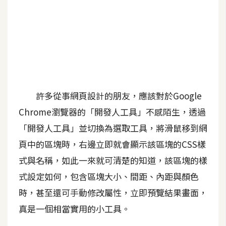
A
I
應
用
設
計
許多從事網頁設計的朋友，應該對於Google
Chrome瀏覽器的「開發人工具」不感陌生，透過
網
「開發人工具」並切換為選取工具，將滑鼠移到網
站
頁中的區塊時，右邊立即就會顯示該區塊的CSS樣
式與名稱，如此一來就可清楚的知道，該區塊的樣
影
式設定如何，包含區塊大小、間距、內距與顏色
像
時，甚至還可手動修改屬性，立即預覽結果畫面，
A
真是一個相當實用的小工具。
d
o