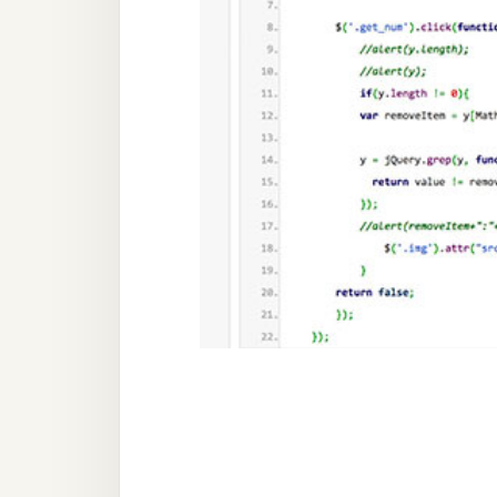
器材操控
資源
免費圖庫
免費字型
網站架設
WordPress
安裝與設定
外掛實作
電商
WooCommerce