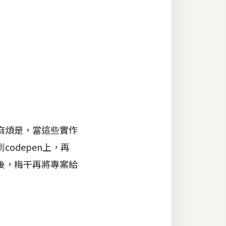
麻煩是，當這些實作
odepen上，再
後，梅干再將專案給