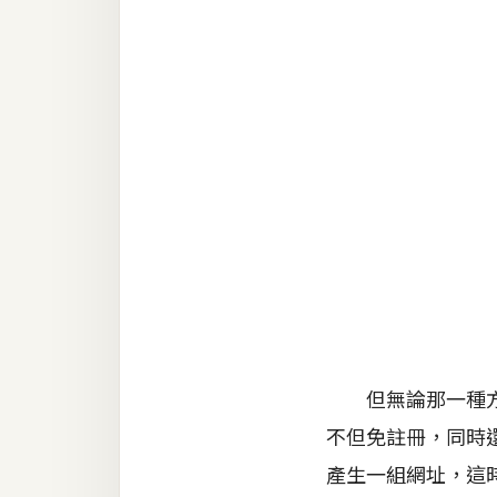
RWD 網頁
後端
PHP
Docker
伺服器設定
資源
免費圖示
免費版型
但無論那一種方式
MAC
不但免註冊，同時
產生一組網址，這
開箱