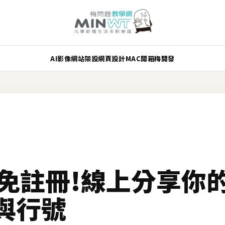
AI
影像
網站架設
網頁設計
MAC
開箱
梅開發
IN 免註冊!線上分享
與行號