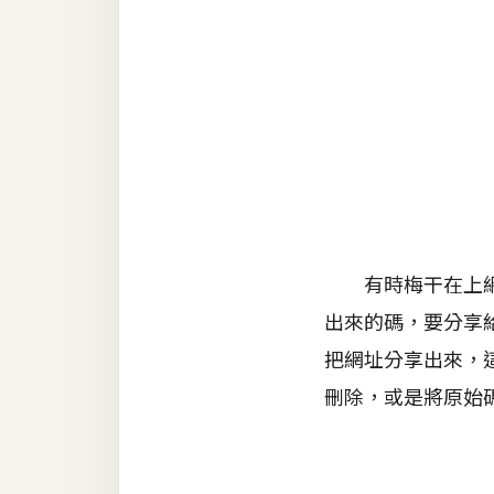
金流物流
架設
主機與網域
SEO 工具
免費空間
網頁設計
有時梅干在上網頁
出來的碼，要分享給
前端
把網址分享出來，
HTML / CSS
刪除，或是將原始碼
JavaScript
UI / UX