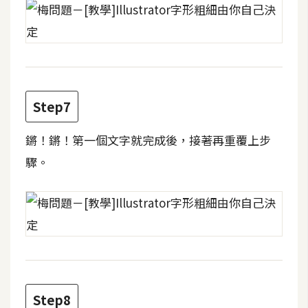
d
P
r
e
s
s
安
Step7
裝
與
鏘！鏘！第一個文字就完成後，接著再重覆上步
設
驟。
定
外
掛
實
作
電
商
Step8