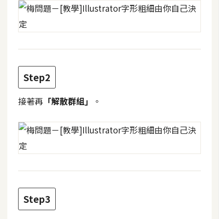
t
r
a
t
o
r
Step2
去
接著再
「解散群組」
。
背
與
合
成
攝
影
Step3
商
品