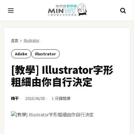
A
首頁
»
Illustrator
I
Adobe
Illustrator
A
I
[教學] Illustrator字形
工
具
粗細由你自行決定
C
h
梅干
2018/06/05
1 分鐘閱讀
a
t
G
P
T