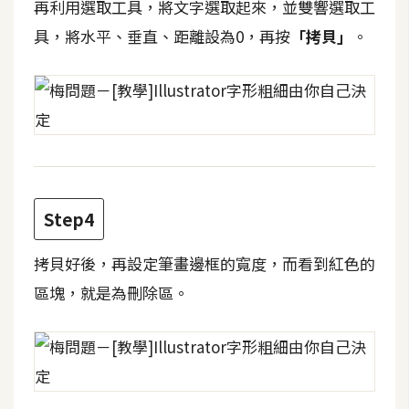
再利用選取工具，將文字選取起來，並雙響選取工
攝
影
具，將水平、垂直、距離設為0，再按
「拷貝」
。
手
機
攝
影
Step4
器
材
拷貝好後，再設定筆畫邊框的寬度，而看到紅色的
操
控
區塊，就是為刪除區。
資
源
免