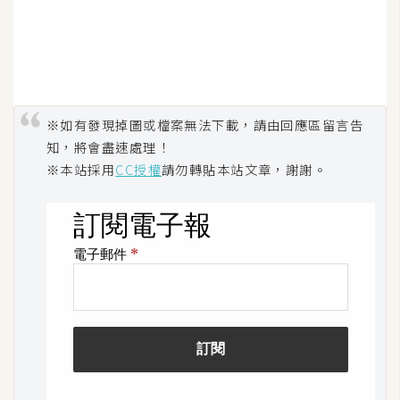
架
設
主
機
與
※如有發現掉圖或檔案無法下載，請由回應區留言告
網
知，將會盡速處理！
域
※本站採用
CC授權
請勿轉貼本站文章，謝謝。
S
E
O
工
具
免
費