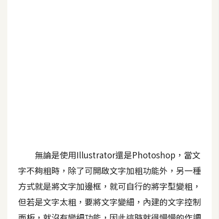
G
e
m
i
n
i
A
I
生
成
無論是使用Illustrator還是Photoshop，當文
圖
字不夠粗時，除了可開啟文字加粗功能外，另一種
片
方式就是將文字加邊框，就可自行的將字型變粗，
但若是文字太粗，要將文字變細，內建的文字控制
影
片
面板，就沒有變細功能，因此這時就得慢慢的作調