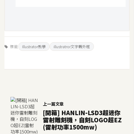
空
間
網
頁
標籤
Illustrator教學
illustratror文字轉外框
設
計
前
端
H
T
上一篇文章
M
[開箱] HANLIN-LSD3超迷你
L
雷射雕刻機，自刻LOGO超EZ
/
(雷射功率1500mw)
C