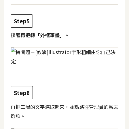
費
圖
庫
Step5
免
接著再把轉
「外框筆畫」
。
費
字
型
網
站
Step6
架
設
再把二層的文字選取起來，並點路徑管理員的減去
選項。
W
o
r