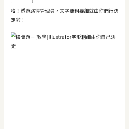
哈！透過路徑管理員，文字要粗要細就由你們行決
W
o
定啦！
o
C
o
m
m
e
r
c
e
金
流
物
流