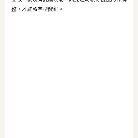
整，才能將字型變細。
A
I
應
用
設
計
網
站
影
像
A
d
o