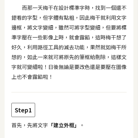
b
而那一天梅干在設計標準字時，找到一個還不
e
錯看的字型，但字體有點粗，因此梅干就利用文字
P
邊框，將文字變細，雖然可將字型變細，但要將標
h
準字壓在一些影像上時，就會露餡，這時梅干想了
o
好久，利用路徑工具的減去功能，果然就如梅干所
t
o
想的，如此一來就可將原先的筆框給刪除，這樣文
s
字就可變細啦！日後無論是要改色還是要壓在圖像
h
上也不會露餡啦！
o
p
I
Step1
l
l
首先，先將文字
「建立外框」
。
u
s