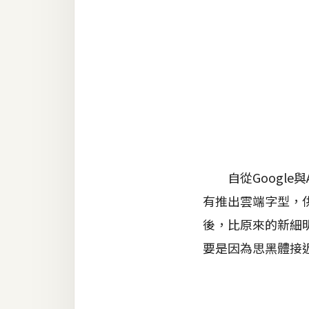
金流物流
架設
主機與網域
SEO 工具
免費空間
網頁設計
自從Google與A
有推出雲端字型，
前端
後，比原來的新細
HTML / CSS
要是因為思黑體接
JavaScript
UI / UX