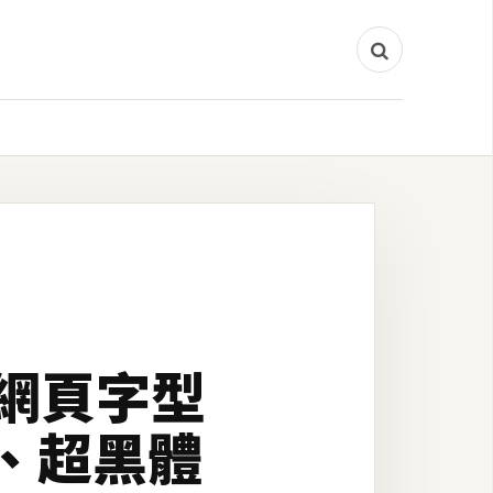
讓網頁字型
、超黑體