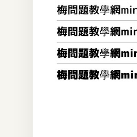
器材操控
資源
免費圖庫
免費字型
網站架設
WordPress
安裝與設定
外掛實作
電商
WooCommerce