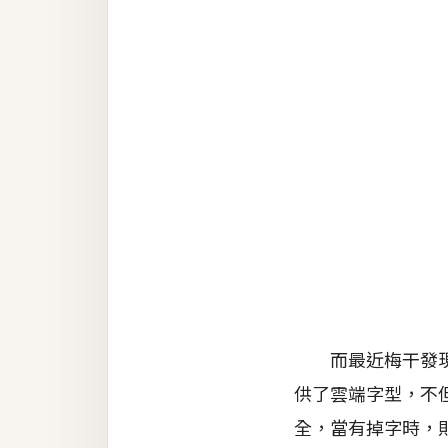
RWD 網頁
後端
PHP
Docker
伺服器設定
資源
免費圖示
免費版型
而最近梅干發現一
MAC
供了雲端字型，不
全，當有掉字時，
開箱