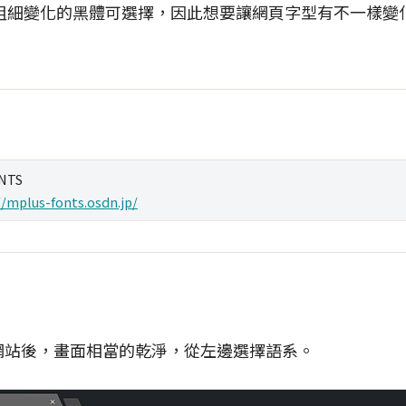
粗細變化的黑體可選擇，因此想要讓網頁字型有不一樣變
NTS
//mplus-fonts.osdn.jp/
S的網站後，畫面相當的乾淨，從左邊選擇語系。