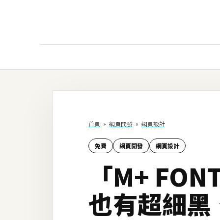
AI
AI工具
ChatGPT
首頁
»
網頁開發
»
網頁設計
Gemini
免費
網頁開發
網頁設計
AI生成
「M+ FO
圖片
影片
也有超細黑
AI應用