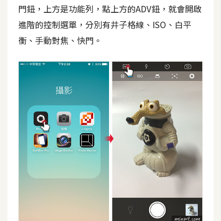
攝
門鈕，上方是功能列，點上方的ADV鈕，就會開啟
影
進階的控制選單，分別有井子格線、ISO、白平
衡、手動對焦、快門。
手
機
攝
影
器
材
操
控
資
源
免