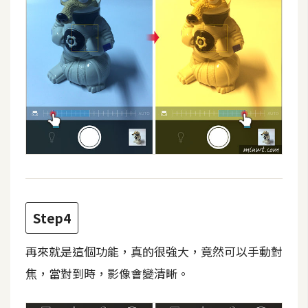
W
o
o
C
o
m
m
e
r
c
e
Step4
金
再來就是這個功能，真的很強大，竟然可以手動對
流
焦，當對到時，影像會變清晰。
物
流