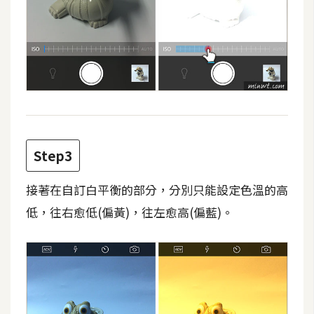
d
P
r
e
s
s
安
裝
與
設
Step3
定
接著在自訂白平衡的部分，分別只能設定色溫的高
低，往右愈低(偏黃)，往左愈高(偏藍)。
外
掛
實
作
電
商