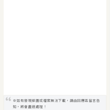
S
S
J
a
v
a
S
c
r
i
p
t
U
※如有發現掉圖或檔案無法下載，請由回應區留言告
I
知，將會盡速處理！
/