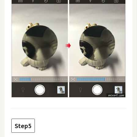
架
設
主
機
與
網
域
S
E
O
工
具
Step5
免
費