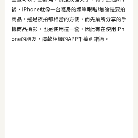
b
e
後，iPhone就像一台隨身的類單眼啦!無論是要拍
商品，還是夜拍都相當的方便，而先前所分享的手
P
機商品攝影，也是使用這一套，因此有在使用iPh
h
one的朋友，這款相機的APP千萬別錯過。
o
t
o
s
h
o
p
I
l
l
u
s