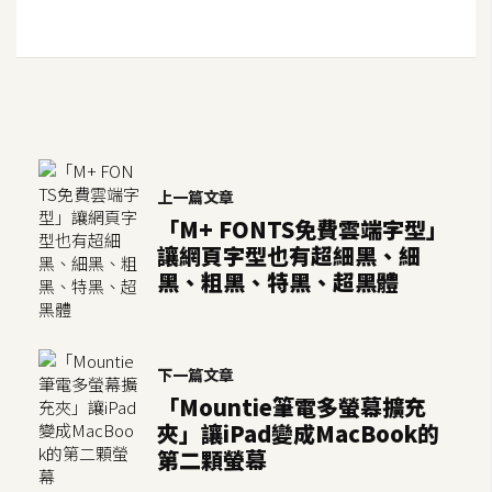
o
c
k
e
r
伺
上一篇文章
服
「M+ FONTS免費雲端字型」
器
讓網頁字型也有超細黑、細
設
黑、粗黑、特黑、超黑體
定
資
源
下一篇文章
「Mountie筆電多螢幕擴充
免
夾」讓iPad變成MacBook的
費
第二顆螢幕
圖