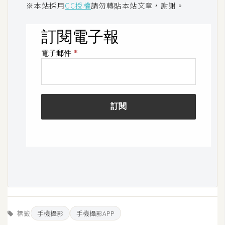
※本站採用
CC授權
請勿轉貼本站文章，謝謝。
U
X
R
W
D
網
頁
後
端
P
H
P
標籤
手機攝影
手機攝影APP
D