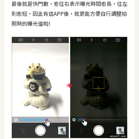
最後就是快門數，愈往右表示曝光時間愈長，往左
空
間
則愈短，因此有這APP後，就更能方便自行調整拍
照時的曝光值啦!
網
頁
設
計
前
端
H
T
M
L
/
C