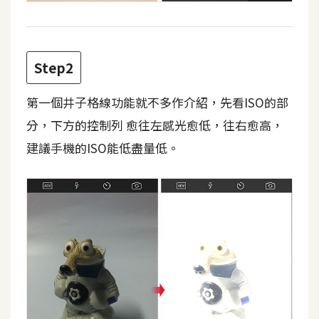
費
圖
庫
Step2
免
第一個井子格線功能就不多作介紹，先看ISO的部
費
字
分，下方的控制列 愈往左感光愈低，往右愈高，
型
建議手機的ISO能低盡量低。
網
站
架
設
W
o
r