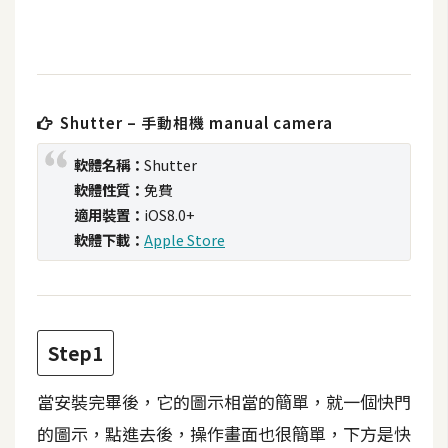
t
r
a
t
o
Shutter – 手動相機 manual camera
r
軟體名稱：
Shutter
軟體性質：
免費
去
適用裝置：
iOS8.0+
背
軟體下載：
Apple Store
與
合
成
攝
Step1
影
當安裝完畢後，它的圖示相當的簡單，就一個快門
商
的圖示，點進去後，操作畫面也很簡單，下方是快
品