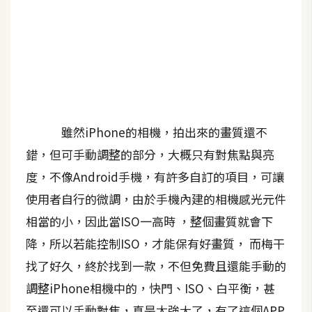
A
I
應
用
設
計
雖然iPhone的相機，拍出來的畫質還不
錯，但可手動調整的部分，大概只有對焦點與亮
網
度，不像Android手機，有許多自訂的項目，可讓
站
使用者自行的微調，由於手機內建的相機感光元件
相當的小，因此當ISO一高時 ，整個畫質就會下
影
降，所以若能控制ISO，才能保有好畫質， 而梅干
像
找了好久，終於找到一款，不但免費且還能手動的
A
調整iPhone相機中的，快門、ISO、白平衡，甚
d
o
至還可以手動對焦，真是太強大了，有了這個APP