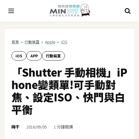
A
首頁
»
行動裝罝
»
Apple
»
iOS
I
iOS
APP
行動裝罝
A
I
「Shutter 手動相機」iP
工
具
hone變類單!可手動對
C
焦、設定ISO、快門與白
h
平衡
a
t
G
梅干
2016/09/05
1 分鐘閱讀
P
T