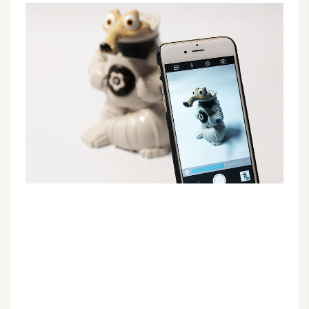
G
e
m
i
n
i
A
I
生
成
圖
片
影
片