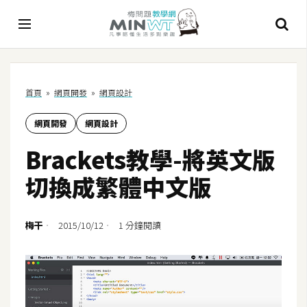
A
首頁
»
網頁開發
»
網頁設計
I
網頁開發
網頁設計
A
I
Brackets教學-將英文版
工
具
切換成繁體中文版
C
h
梅干
2015/10/12
1 分鐘閱讀
a
t
G
P
T