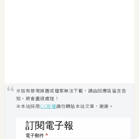
W
o
o
C
o
m
m
e
r
c
e
※如有發現掉圖或檔案無法下載，請由回應區留言告
知，將會盡速處理！
※本站採用
CC授權
請勿轉貼本站文章，謝謝。
金
流
物
流