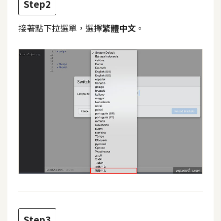
Step2
攝
影
接著點下拉選單，選擇
繁體中文
。
手
機
攝
影
器
材
操
控
資
源
免
Step3