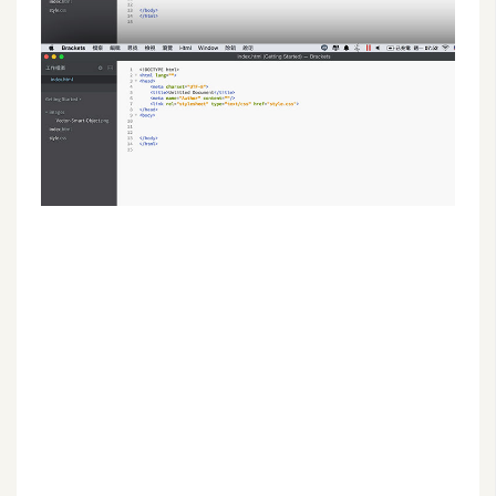
G
e
m
i
n
i
A
I
生
成
圖
片
影
片