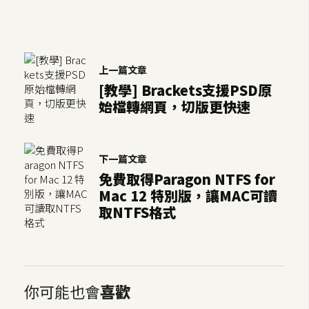
空
間
上一篇文章
網
[教學] Brackets支援PSD原
頁
始檔轉網頁，切版更快速
設
計
下一篇文章
前
免費取得Paragon NTFS for
端
Mac 12 特別版，讓MAC可讀
取NTFS格式
H
T
M
L
你可能也會
喜歡
/
C