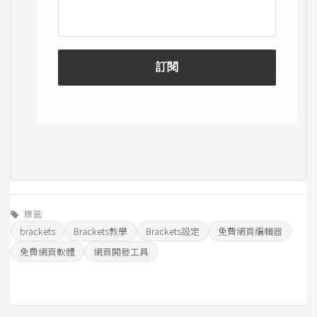
架
設
主
機
與
網
域
S
E
O
標籤
工
brackets
Brackets教學
Brackets設定
免費網頁編輯器
具
免費網頁軟體
網頁開發工具
免
費