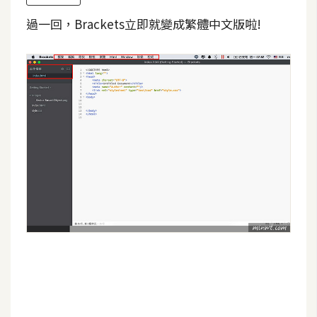
d
P
過一回，Brackets立即就變成繁體中文版啦!
r
e
s
s
安
裝
與
設
定
外
掛
實
作
電
商