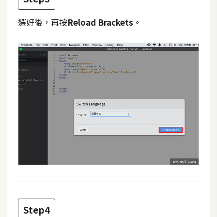
費
圖
選好後，再按
Reload Brackets
。
庫
免
費
字
型
網
站
架
設
W
o
Step4
r