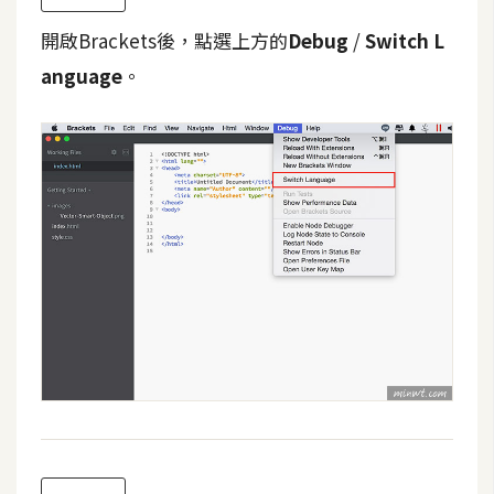
t
開啟Brackets後，點選上方的
Debug
/
Switch L
r
a
anguage
。
t
o
r
去
背
與
合
成
攝
影
商
品