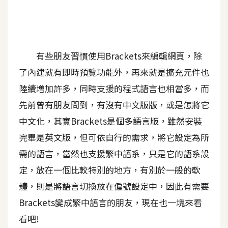
A
I
應
用
有些朋友習慣使用Brackets來編輯網頁，除
設
了內建就有即時預覽功能外，再來就是擴充元件也
計
陸續增加許多，同時支援的程式語言也相當多，而
先前曾有朋友問到，有沒有中文版版，或是怎將它
網
中文化，其實Brackets是個多語言版，雖然安裝
站
完畢是英文版，但可依自行的需求，將它設定為所
需的語言，當然也支援繁中語系，只是它的語系設
影
定，放在一個比較特別的地方，有別於一般的軟
像
體，則是將語言切換放在偏號設定中，因此有需要
Brackets變成繁中語言的朋友，現在也一塊來看
A
d
看吧!
o